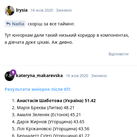
Irysia
16 жов 2020
Змінено
Nadia
скоріш за все таймінг.
Тут юніоркам дали такий низький коридор в компонентах,
а дівчата дуже цікаві. Аж дивно.
Відповісти
kateryna_makarevska
16 жов 2020
Змінено
Результати юніорок після КП:
Анастасія Шаботова (Україна) 51.42
Марія Бреєва (Литва) 48.21
Амалія Зеленяк (Естонія) 45.21
Дарія Жирнов (Угорщина) 43.65
Лілі Кріжановскі (Угорщина) 43.56
Бернадетт Сіґеті (Угорщина) 41.22