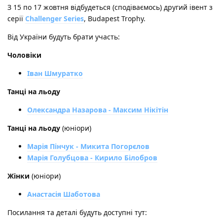
З 15 по 17 жовтня відбудеться (сподіваємось) другий івент з
серії
Challenger Series
, Budapest Trophy.
Від України будуть брати участь:
Чоловіки
Іван Шмуратко
Танці на льоду
Олександра Назарова - Максим Нікітін
Танці на льоду
(юніори)
Марія Пінчук - Микита Погорєлов
Марія Голубцова - Кирило Білобров
Жінки
(юніори)
Анастасія Шаботова
Посилання та деталі будуть доступні тут: