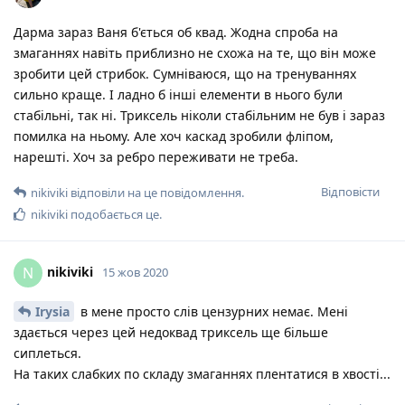
Дарма зараз Ваня б'ється об квад. Жодна спроба на
змаганнях навіть приблизно не схожа на те, що він може
зробити цей стрибок. Сумніваюся, що на тренуваннях
сильно краще. І ладно б інші елементи в нього були
стабільні, так ні. Триксель ніколи стабільним не був і зараз
помилка на ньому. Але хоч каскад зробили фліпом,
нарешті. Хоч за ребро переживати не треба.
Відповісти
nikiviki
відповіли на це повідомлення.
nikiviki
подобається це
.
nikiviki
N
15 жов 2020
Irysia
в мене просто слів цензурних немає. Мені
здається через цей недоквад триксель ще більше
сиплеться.
На таких слабких по складу змаганнях плентатися в хвості...