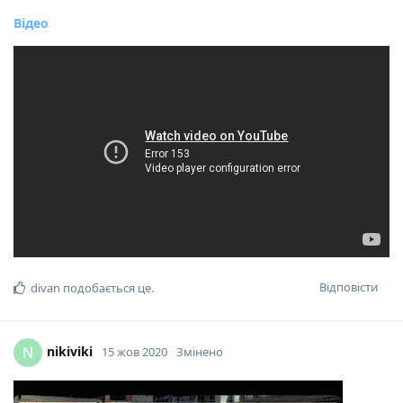
Відео
Відповісти
divan
подобається це
.
nikiviki
N
15 жов 2020
Змінено