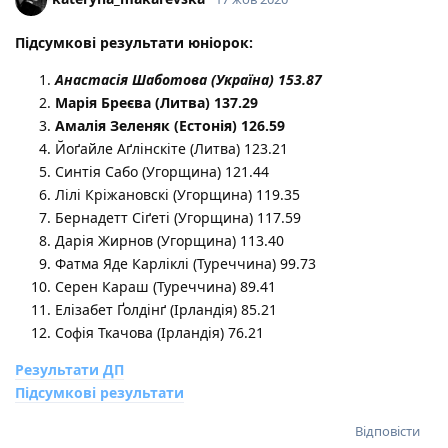
Підсумкові результати юніорок:
Анастасія Шаботова (Україна) 153.87
Марія Бреєва (Литва) 137.29
Амалія Зеленяк (Естонія) 126.59
Йоґайле Аґлінскіте (Литва) 123.21
Синтія Сабо (Угорщина) 121.44
Лілі Кріжановскі (Угорщина) 119.35
Бернадетт Сіґеті (Угорщина) 117.59
Дарія Жирнов (Угорщина) 113.40
Фатма Яде Карліклі (Туреччина) 99.73
Серен Караш (Туреччина) 89.41
Елізабет Ґолдінґ (Ірландія) 85.21
Софія Ткачова (Ірландія) 76.21
Результати ДП
Підсумкові результати
Відповісти