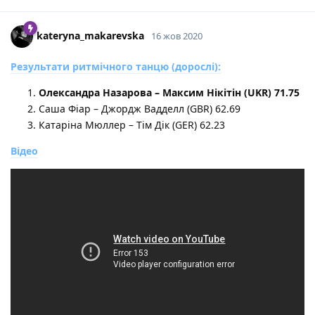
kateryna_makarevska
16 жов 2020
Результати ритмічного танцю (дорослі):
Олександра Назарова – Максим Нікітін (UKR) 71.75
Саша Фіар – Джордж Вадделл (GBR) 62.69
Катаріна Мюллер – Тім Дік (GER) 62.23
Відео