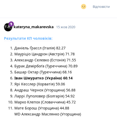
Відповісти
kateryna_makarevska
15 жов 2020
Результати КП чоловіків:
Даніель Ґрассл (Італія) 82.27
Мауріціо Цандрон (Австрія) 71.78
Александр Селевко (Естонія) 71.55
Бурак Демірбоґа (Туреччина) 70.89
Башар Октар (Туреччина) 68.16
Іван Шмуратко (Україна) 60.14
Ярі Кесслер (Хорватія) 59.06
Андраш Чернох (Угорщина) 56.88
Ларрі Луполовер (Болгарія) 54.92
Марко Клепох (Словаччина) 45.72
Мате Борош (Угорщина) 44.88
WD Александр Маслянко (Угорщина)