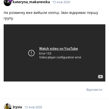
kateryna_makarevska
15 жов 2020
На розминку вже вийшли хлопці. Іван відкриває першу
групу.
Відповісти
Irysia
15 жов 2020