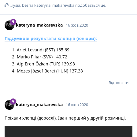
Irysia
,
bes
та
kateryna_makarevska
подобається це
.
kateryna_makarevska
16 жов 2020
Підсумкові результати хлопців (юніори):
Arlet Levandi (EST) 165.69
Marko Piliar (SVK) 140.72
Alp Eren Özkan (TUR) 139.98
Mozes József Berei (HUN) 137.38
Відповісти
kateryna_makarevska
16 жов 2020
Поїхали хлопці (дорослі). Іван перший у другій розминці.