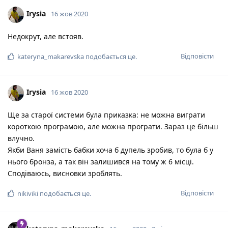
Irysia
16 жов 2020
Недокрут, але встояв.
Відповісти
kateryna_makarevska
подобається це
.
Irysia
16 жов 2020
Ще за старої системи була приказка: не можна виграти
короткою програмою, але можна програти. Зараз це більш
влучно.
Якби Ваня замість бабки хоча б дупель зробив, то була б у
нього бронза, а так він залишився на тому ж 6 місці.
Сподіваюсь, висновки зроблять.
Відповісти
nikiviki
подобається це
.