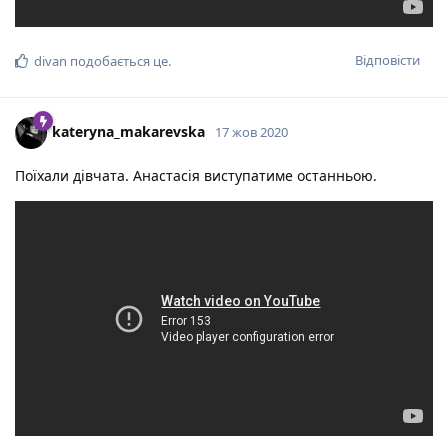
Відповісти
divan
подобається це
.
kateryna_makarevska
17 жов 2020
Поїхали дівчата. Анастасія виступатиме останньою.