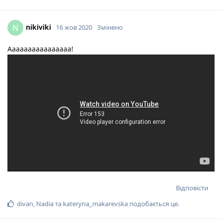
nikiviki
N
16 жов 2020
Змінено
Аааааааааааааааа!
Відповісти
divan
,
Nadia
та
kateryna_makarevska
подобається це
.