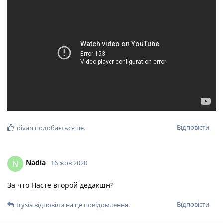
Відповісти
divan
подобається це
.
Nadia
N
16 жов 2020
За что Насте второй дедакшн?
Відповісти
Irysia
відповіли на це повідомлення.