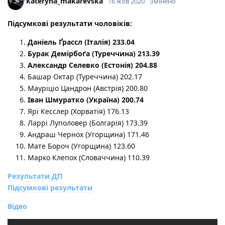
kateryna_makarevska
16 жов 2020
Змінено
Підсумкові результати чоловіків:
Даніель Ґрассл (Італія) 233.04
Бурак Демірбоґа (Туреччина) 213.39
Александр Селевко (Естонія) 204.88
Башар Октар (Туреччина) 202.17
Мауріціо Цандрон (Австрія) 200.80
Іван Шмуратко (Україна) 200.74
Ярі Кесслер (Хорватія) 176.13
Ларрі Луполовер (Болгарія) 173.39
Андраш Чернох (Угорщина) 171.46
Мате Бороч (Угорщина) 123.60
Марко Клепох (Словаччина) 110.39
Результати ДП
Підсумкові результати
Відео