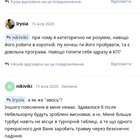
Відповісти
Irysia
відповіли на це повідомлення.
Irysia
15 жов 2020
nikiviki
при чому я категорично не розумію, навіщо
його робити в короткій. Ну хочеш ти його пробувати, та є
довільна програма. Навіщо топити себе одразу в КП?
Відповісти
nikiviki
відповіли на це повідомлення.
nikiviki
N
15 жов 2020
Змінено
Irysia
а як же "авось"?
Іншого пояснення в мене немає. Здавалося б після
Небельхорну будуть зроблені висновки, а ні. Мене більше
турбує навіть не місце в турнірній таблиці, а те що одного
прекрасного дня Ваня заробить травму через безкінечні
падіння