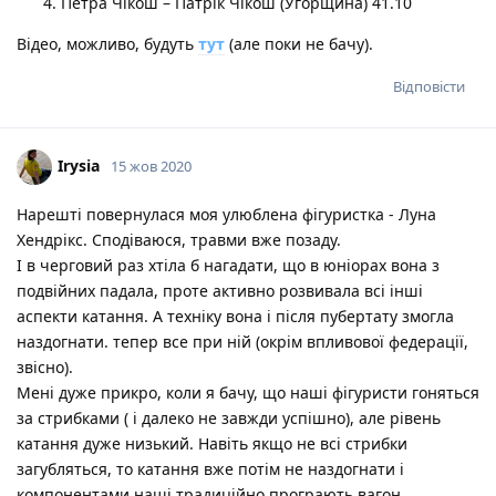
Петра Чікош – Патрік Чікош (Угорщина) 41.10
Відео, можливо, будуть
тут
(але поки не бачу).
Відповісти
Irysia
15 жов 2020
Нарешті повернулася моя улюблена фігуристка - Луна
Хендрікс. Сподіваюся, травми вже позаду.
І в черговий раз хтіла б нагадати, що в юніорах вона з
подвійних падала, проте активно розвивала всі інші
аспекти катання. А техніку вона і після пубертату змогла
наздогнати. тепер все при ній (окрім впливової федерації,
звісно).
Мені дуже прикро, коли я бачу, що наші фігуристи гоняться
за стрибками ( і далеко не завжди успішно), але рівень
катання дуже низький. Навіть якщо не всі стрибки
загубляться, то катання вже потім не наздогнати і
компонентами наші традиційно програють вагон.