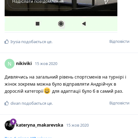
Відповісти
Irysia
подобається це
.
nikiviki
N
15 жов 2020
Дивлячись на загальний рівень спортсменів на турнірі і
жінок зокрема можна було відправляти Андрійчук в
дорослій категорії
для адаптації було б в самий раз.
Відповісти
divan
подобається це
.
kateryna_makarevska
15 жов 2020