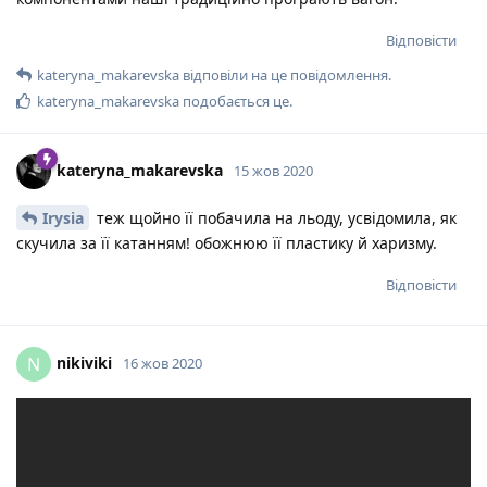
Відповісти
kateryna_makarevska
відповіли на це повідомлення.
kateryna_makarevska
подобається це
.
kateryna_makarevska
15 жов 2020
Irysia
теж щойно її побачила на льоду, усвідомила, як
скучила за її катанням! обожнюю її пластику й харизму.
Відповісти
nikiviki
N
16 жов 2020