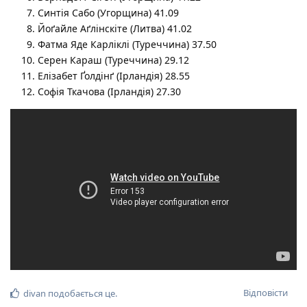
Синтія Сабо (Угорщина) 41.09
Йоґайле Аґлінскіте (Литва) 41.02
Фатма Яде Карліклі (Туреччина) 37.50
Серен Караш (Туреччина) 29.12
Елізабет Ґолдінґ (Ірландія) 28.55
Софія Ткачова (Ірландія) 27.30
Відповісти
divan
подобається це
.