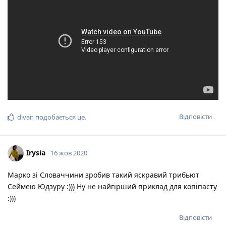
Відповісти
divan
подобається це
.
Irysia
16 жов 2020
Марко зі Словаччини зробив такий яскравий трибьют
Сеймею Юдзуру :))) Ну не найгірший приклад для копіпасту
:)))
Відповісти