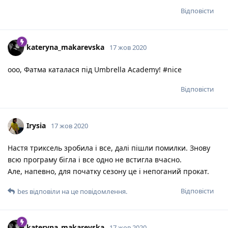
Відповісти
kateryna_makarevska
17 жов 2020
ооо, Фатма каталася під Umbrella Academy! #nice
Відповісти
Irysia
17 жов 2020
Настя триксель зробила і все, далі пішли помилки. Знову
всю програму бігла і все одно не встигла вчасно.
Але, напевно, для початку сезону це і непоганий прокат.
Відповісти
bes
відповіли на це повідомлення.
kateryna_makarevska
17 жов 2020