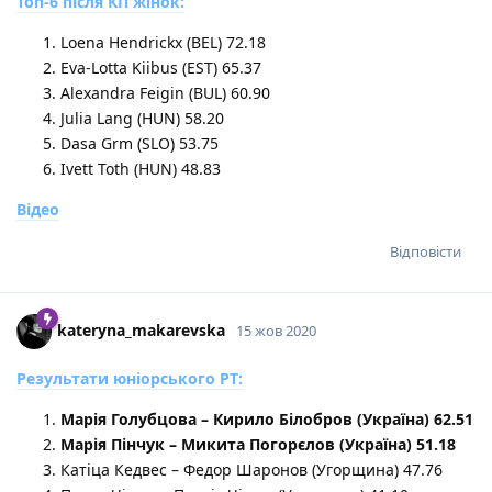
Топ-6 після КП жінок:
Loena Hendrickx (BEL) 72.18
Eva-Lotta Kiibus (EST) 65.37
Alexandra Feigin (BUL) 60.90
Julia Lang (HUN) 58.20
Dasa Grm (SLO) 53.75
Ivett Toth (HUN) 48.83
Відео
Відповісти
kateryna_makarevska
15 жов 2020
Результати юніорського РТ:
Марія Голубцова – Кирило Білобров (Україна) 62.51
Марія Пінчук – Микита Погорєлов (Україна) 51.18
Катіца Кедвес – Федор Шаронов (Угорщина) 47.76