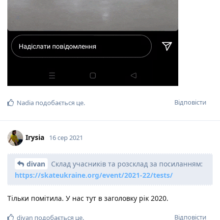
Відповісти
Nadia
подобається це
.
Irysia
16 сер 2021
divan
Склад учасників та розсклад за посиланням:
https://skateukraine.org/event/2021-22/tests/
Тільки помітила. У нас тут в заголовку рік 2020.
Відповісти
divan
подобається це
.