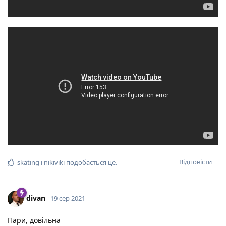
Відповісти
skating
і
nikiviki
подобається це
.
divan
19 сер 2021
Пари, довільна