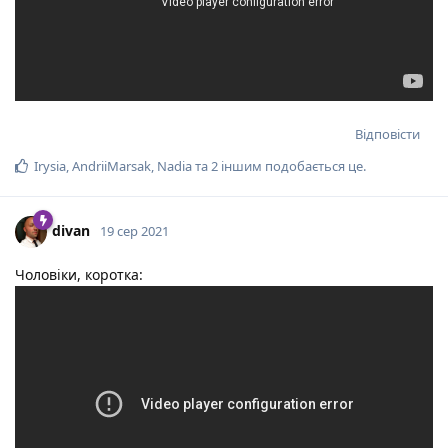
Відповісти
Irysia
,
AndriiMarsak
,
Nadia
та
2
іншим
подобається це
.
divan
19 сер 2021
Чоловіки, коротка: