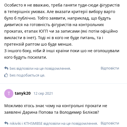
Особисто я не вважаю, треба ганяти туди-сюди фігуристів
в теперішніх умовах. Але вказати критерії вибору варто
було б публічно. Тобто заявити, наприклад, що будуть
дивитися на готовність фігуристів на контрольних
прокатах, етапах ЮГП чи за записами (які потім офіційно
викласти в інет). Тоді ні в кого не буде питань, та і
претензій раптом шо буде менше.
З іншого боку, ніби й інші країни поки шо не оголошували
кого будуть посилати.
Відповісти
bes
відповіли на це повідомлення.
bes
подобається це
.
tanyk20
T
12 сер 2021
Можливо хтось знає чому на контрольні прокати не
заявлені Дарина Попова та Володимир Бєліков?
Відповісти
nikiviki
і
KTHSMBSE
відповіли на це повідомлення.