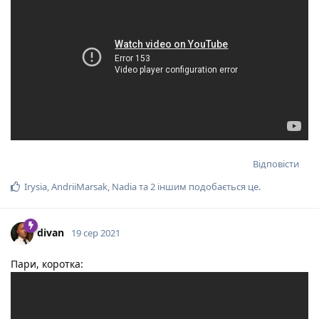
Відповісти
Irysia
,
AndriiMarsak
,
Nadia
та
2
іншим
подобається це
.
divan
19 сер 2021
Пари, коротка: