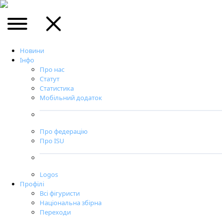
Новини
Інфо
Про нас
Статут
Статистика
Мобільний додаток
Про федерацію
Про ISU
Logos
Профілі
Всі фігуристи
Національна збірна
Переходи