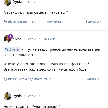
Irysia
19 сер 2021
А трансляція взагалі десь планується?
Відповісти
divan
відповіли на це повідомлення.
divan
19 сер 2021
Змінено
Irysia
ні, тут не те шо трансляції немає, вони взагалі
відео не знімають.
Я не готувався, але стою знімаю на телефон хоча б.
Ввечері завантажу відео, хоч в якійсь якості буде.
Відповісти
itisme
і
Irysia
подобається це
.
Irysia
19 сер 2021
Ніколи такого не було і от знову :(