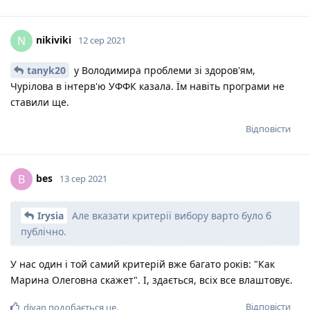
nikiviki
N
12 сер 2021
tanyk20
у Володимира проблеми зі здоров'ям,
Чурілова в інтерв'ю УФФК казала. Їм навіть програми не
ставили ще.
Відповісти
bes
B
13 сер 2021
Irysia
Але вказати критерії вибору варто було б
публічно.
У нас один і той самий критерій вже багато років: "Как
Марина Олеговна скажет". І, здається, всіх все влаштовує.
Відповісти
divan
подобається це
.