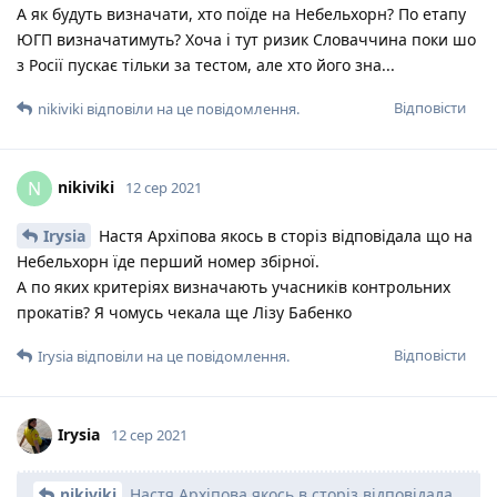
А як будуть визначати, хто поїде на Небельхорн? По етапу
ЮГП визначатимуть? Хоча і тут ризик Словаччина поки шо
з Росії пускає тільки за тестом, але хто його зна...
Відповісти
nikiviki
відповіли на це повідомлення.
nikiviki
N
12 сер 2021
Irysia
Настя Архіпова якось в сторіз відповідала що на
Небельхорн їде перший номер збірної.
А по яких критеріях визначають учасників контрольних
прокатів? Я чомусь чекала ще Лізу Бабенко
Відповісти
Irysia
відповіли на це повідомлення.
Irysia
12 сер 2021
nikiviki
Настя Архіпова якось в сторіз відповідала