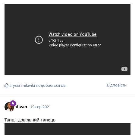
Відповісти
Irysia
і
nikiviki
подобається це
.
divan
19 сер 2021
Танці, довільний танець