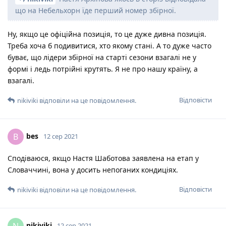
що на Небельхорн їде перший номер збірної.
Ну, якщо це офіційна позиція, то це дуже дивна позиція.
Треба хоча б подивитися, хто якому стані. А то дуже часто
буває, що лідери збірної на старті сезони взагалі не у
формі і ледь потрійні крутять. Я не про нашу країну, а
взагалі.
Відповісти
nikiviki
відповіли на це повідомлення.
bes
B
12 сер 2021
Сподіваюся, якщо Настя Шаботова заявлена на етап у
Словаччині, вона у досить непоганих кондиціях.
Відповісти
nikiviki
відповіли на це повідомлення.
nikiviki
12 сер 2021