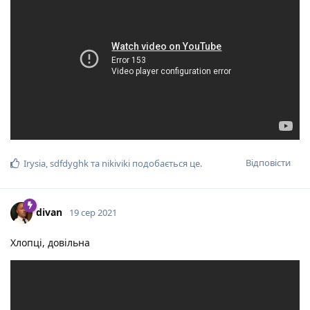
Відповісти
Irysia
,
sdfdyghk
та
nikiviki
подобається це
.
divan
19 сер 2021
Хлопці, довільна