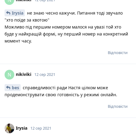
N
Irysia
не знаю чесно кажучи. Питання тоді звучало
"хто поїде за квотою"
Можливо під першим номером малося на увазі той хто
буде у найкращій формі, ну перший номер на конкретний
момент часу.
Відповісти
nikiviki
N
12 сер 2021
bes
справедливості ради Настя цілком може
продемонструвати свою готовність у режимі онлайн.
Відповісти
Irysia
12 сер 2021