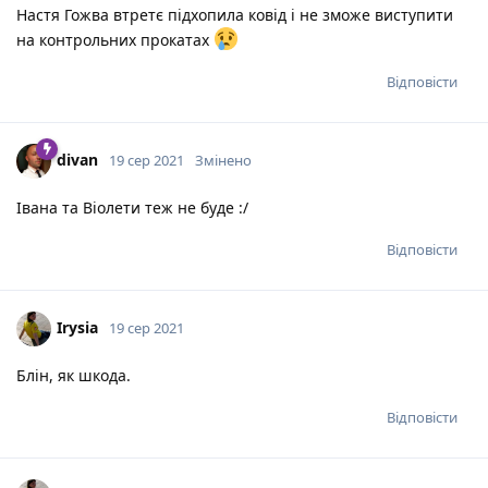
Настя Гожва втретє підхопила ковід і не зможе виступити
на контрольних прокатах
Відповісти
divan
19 сер 2021
Змінено
Івана та Віолети теж не буде :/
Відповісти
Irysia
19 сер 2021
Блін, як шкода.
Відповісти