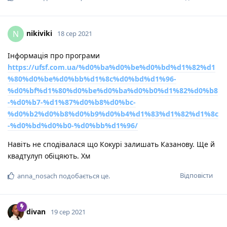
nikiviki
N
18 сер 2021
Інформація про програми
https://ufsf.com.ua/%d0%ba%d0%be%d0%bd%d1%82%d1
%80%d0%be%d0%bb%d1%8c%d0%bd%d1%96-
%d0%bf%d1%80%d0%be%d0%ba%d0%b0%d1%82%d0%b8
-%d0%b7-%d1%87%d0%b8%d0%bc-
%d0%b2%d0%b8%d0%b9%d0%b4%d1%83%d1%82%d1%8c
-%d0%bd%d0%b0-%d0%bb%d1%96/
Навіть не сподівалася що Кокурі залишать Казанову. Ще й
квадтулуп обіцяють. Хм
Відповісти
anna_nosach
подобається це
.
divan
19 сер 2021