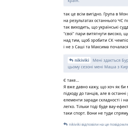
країн.
так це всім вигідно. Група в Мо
на результатах останнього ЧС по
так виходить, що українські судд
"свої" пари витягнути високо, щ
над тим, щоб зробити СК чемпіон
і не з Саші та Максима почалася
nikiviki
Мені здається Бур
цьому сезоні мені Маша з Ки
Є таке...
Я вже давно кажу, що хоч як би 
підходу до танців, але в останн
елементи заради складності і н
легко. Тільки тоді буде вау-ефек
таки спорт. Вони не туди спрям
nikiviki
відповіли на це повідомл