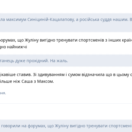
ала максимум Синіциній-Кацалапову, а російська суддя нашим. 
орумах, що Жуліну вигідно тренувати спортсменів з інших країн
одно найнижчі
танець дуже прохідний. На жаль.
цікавіше ставив. Зі здивуванням і сумом відзначила що в цьому 
ільше ніж Саша з Максом.
ня.
говорили на форумах, що Жуліну вигідно тренувати спортсмені