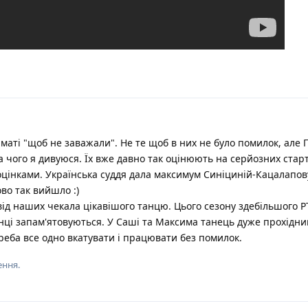
аті "щоб не заважали". Не те щоб в них не було помилок, але 
а чого я дивуюся. Їх вже давно так оцінюють на серйозних старт
 оцінками. Українська суддя дала максимум Синіциній-Кацалапову
во так вийшло :)
 від наших чекала цікавішого танцю. Цього сезону здебільшого Р
анці запам'ятовуються. У Саші та Максима танець дуже прохідни
Треба все одно вкатувати і працювати без помилок.
ення.