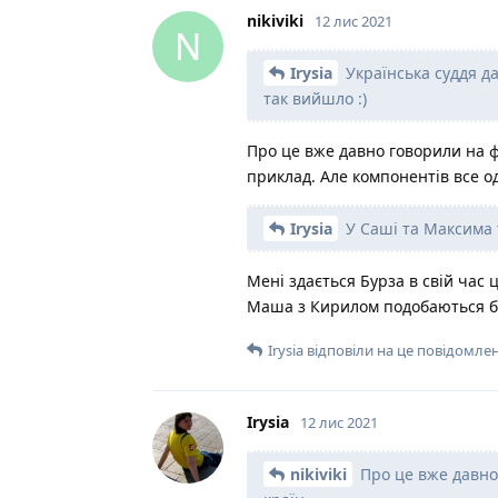
nikiviki
12 лис 2021
N
Irysia
Українська суддя д
так вийшло :)
Про це вже давно говорили на ф
приклад. Але компонентів все 
Irysia
У Саші та Максима 
Мені здається Бурза в свій час 
Маша з Кирилом подобаються б
Irysia
відповіли на це повідомлен
Irysia
12 лис 2021
nikiviki
Про це вже давно 