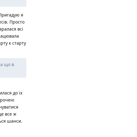
 Пригадую я
есів. Просто
аралася всі
працювала
рту к старту
ла що в
илася до їх
орочені
онуватися
це все ж
ься шанси.
Відповісти