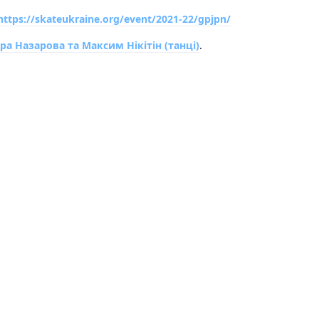
https://skateukraine.org/event/2021-22/gpjpn/
а Назарова та Максим Нікітін (танці)
.