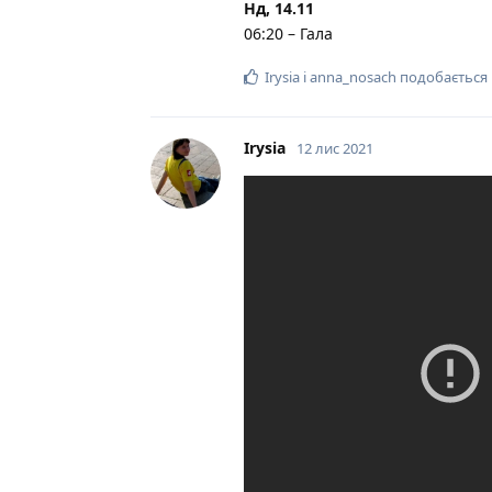
Нд, 14.11
06:20 – Гала
Irysia
і
anna_nosach
подобається 
Irysia
12 лис 2021