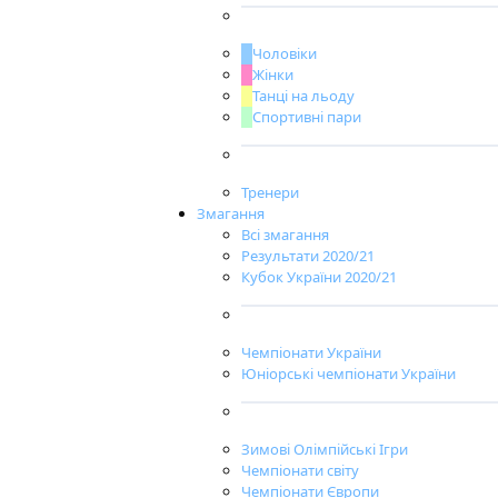
Чоловіки
Жінки
Танці на льоду
Спортивні пари
Тренери
Змагання
Всі змагання
Результати 2020/21
Кубок України 2020/21
Чемпіонати України
Юніорські чемпіонати України
Зимові Олімпійські Ігри
Чемпіонати світу
Чемпіонати Європи