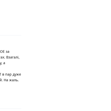
Відповісти
ГОЕ за
ах. Взагалі,
, а
Т в пар дуже
й. На жаль.
Відповісти