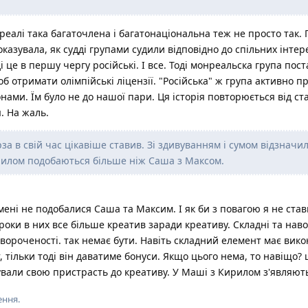
нреалі така багаточлена і багатонаціональна теж не просто так.
казувала, як судді групами судили відповідно до спільних інтер
і це в першу чергу російські. І все. Тоді монреальска група пост
об отримати олімпійські ліцензії. "Російська" ж група активно 
ами. Їм було не до нашої пари. Ця історія повторюється від ста
. На жаль.
за в свій час цікавіше ставив. Зі здивуванням і сумом відзначи
рилом подобаються більше ніж Саша з Максом.
мені не подобалися Саша та Максим. І як би з повагою я не став
і роки в них все більше креатив заради креативу. Складні та нав
авороченості. так немає бути. Навіть складний елемент має вик
т, тільки тоді він даватиме бонуси. Якщо цього нема, то навіщо? 
ували свою пристрасть до креативу. У Маші з Кирилом з'являют
ення.