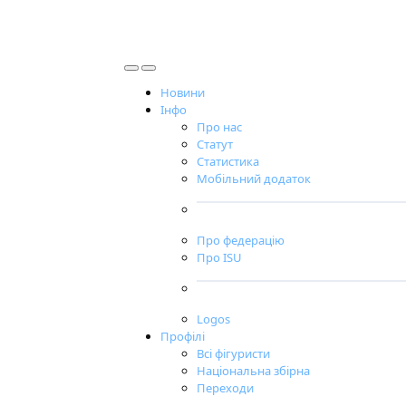
Новини
Інфо
Про нас
Статут
Статистика
Мобільний додаток
Про федерацію
Про ISU
Logos
Профілі
Всі фігуристи
Національна збірна
Переходи