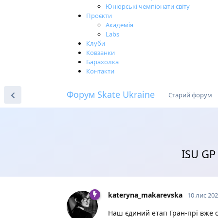
Юніорські чемпіонати світу
Проєкти
Академія
Labs
Клуби
Ковзанки
Барахолка
Контакти
Форум Skate Ukraine
Старий форум
ISU GP
kateryna_makarevska
10 лис 20
Наш єдиний етап Гран-прі вже с