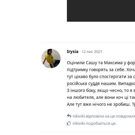
Irysia
12 лис 2021
Оцінили Сашу та Максима у форм
підтримку говорять за себе. Хоч
тут цікаво було спостерігати за
російська суддя нашим. Випадко
З іншого боку, якщо чесно, то я
на любителя, але вони хоч ці т
Але тут вже нічого не зробиш. 
nikiviki
відповіли на це повідомл
nikiviki
подобається це
.