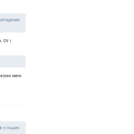
Випадково
. От і
сезоні мені
Відповісти
в з інших