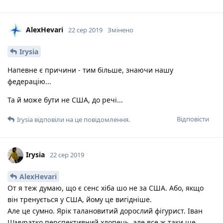
AlexHevari
22 сер 2019
Змінено
Irysia
Напевне є причини - тим більше, знаючи нашу
федерацію...
Та й може бути не США, до речі...
Відповісти
Irysia
відповіли на це повідомлення.
Irysia
22 сер 2019
AlexHevari
От я теж думаю, що є сенс хіба шо не за США. Або, якщо
він тренується у США, йому це вигідніше.
Але це сумно. Ярік талановитий дорослий фігурист. Іван
Шмуратко перспективний хлопець, але все ж таки ще