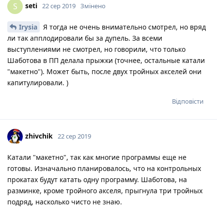
seti
S
22 сер 2019
Змінено
Irysia
Я тогда не очень внимательно смотрел, но вряд
ли так апплодировали бы за дупель. За всеми
выступлениями не смотрел, но говорили, что только
Шаботова в ПП делала прыжки (точнее, остальные катали
"макетно"). Может быть, после двух тройных акселей они
капитулировали. )
Відповісти
zhivchik
22 сер 2019
Катали "макетно", так как многие программы еще не
готовы. Изначально планировалось, что на контрольных
прокатах будут катать одну программу. Шаботова, на
разминке, кроме тройного акселя, прыгнула три тройных
подряд, насколько чисто не знаю.