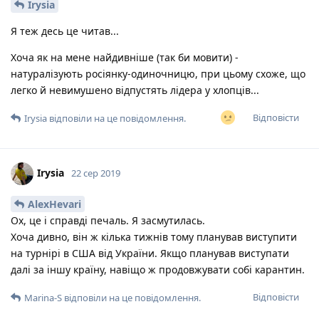
Irysia
Я теж десь це читав...
Хоча як на мене найдивніше (так би мовити) -
натуралізують росіянку-одиночницю, при цьому схоже, що
легко й невимушено відпустять лідера у хлопців...
Відповісти
Irysia
відповіли на це повідомлення.
Irysia
22 сер 2019
AlexHevari
Ох, це і справді печаль. Я засмутилась.
Хоча дивно, він ж кілька тижнів тому планував виступити
на турнірі в США від України. Якщо планував виступати
далі за іншу країну, навіщо ж продовжувати собі карантин.
Відповісти
Marina-S
відповіли на це повідомлення.