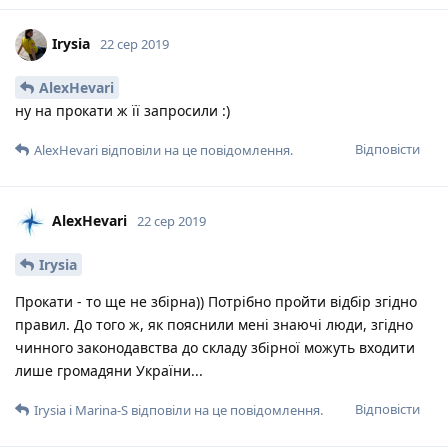
Irysia
22 сер 2019
AlexHevari
ну на прокати ж її запросили :)
Відповісти
AlexHevari
відповіли на це повідомлення.
AlexHevari
22 сер 2019
Irysia
Прокати - то ще не збірна)) Потрібно пройти відбір згідно
правил. До того ж, як пояснили мені знаючі люди, згідно
чинного законодавства до складу збірної можуть входити
лише громадяни України...
Відповісти
Irysia
і
Marina-S
відповіли на це повідомлення.