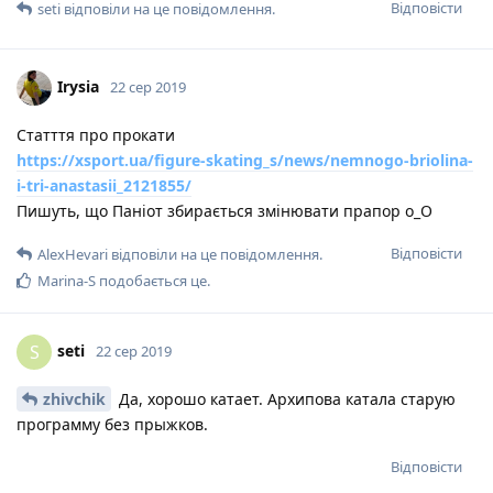
Відповісти
seti
відповіли на це повідомлення.
Irysia
22 сер 2019
Статття про прокати
https://xsport.ua/figure-skating_s/news/nemnogo-briolina-
i-tri-anastasii_2121855/
Пишуть, що Паніот збирається змінювати прапор о_О
Відповісти
AlexHevari
відповіли на це повідомлення.
Marina-S
подобається це
.
seti
S
22 сер 2019
zhivchik
Да, хорошо катает. Архипова катала старую
программу без прыжков.
Відповісти