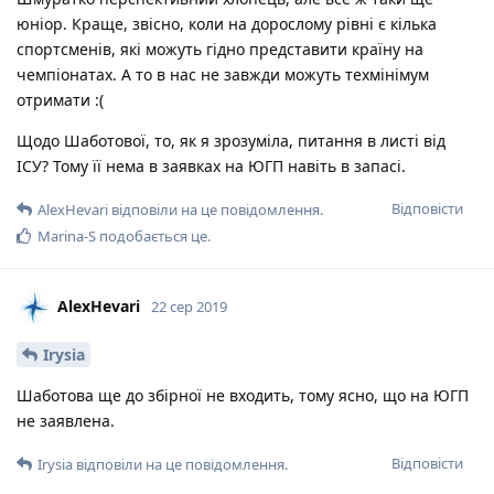
юніор. Краще, звісно, коли на дорослому рівні є кілька
спортсменів, які можуть гідно представити країну на
чемпіонатах. А то в нас не завжди можуть техмінімум
отримати :(
Щодо Шаботової, то, як я зрозуміла, питання в листі від
ІСУ? Тому її нема в заявках на ЮГП навіть в запасі.
Відповісти
AlexHevari
відповіли на це повідомлення.
Marina-S
подобається це
.
AlexHevari
22 сер 2019
Irysia
Шаботова ще до збірної не входить, тому ясно, що на ЮГП
не заявлена.
Відповісти
Irysia
відповіли на це повідомлення.