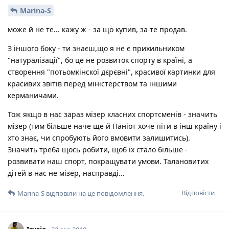
Marina-S
може й не те... кажу ж - за що купив, за те продав.
З іншого боку - ти знаєш,що я не є прихильником
"натуралізації", бо це не розвиток спорту в країні, а
створення "потьомкінскої дєрєвні", красивої картинки для
красивих звітів перед міністерством та іншими
керманичами.
Тож якщо в нас зараз мізер класних спортсменів - значить
мізер (тим більше наче ще й Паніот хоче піти в інш країну і
хто знає, чи спробують його вмовити залишитись).
Значить треба щось робити, щоб їх стало більше -
розвивати наш спорт, покращувати умови. Талановитих
дітей в нас не мізер, насправді...
Відповісти
Marina-S
відповіли на це повідомлення.