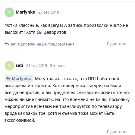
Marlynka
M
23 сер 2019
Фотки классные, как всегда! А запись произволки никто не
выложит? Хотя бы фаворитов
Відповісти
seti
відповіли на це повідомлення.
seti
S
23 сер 2019
Змінено
Marlynka
Могу только сказать, что ПП Шаботовой
выглядела интересно. Хотя наверняка фигуристы были
всегда непротив, я бы предпочел сначала выяснить точно,
можно ли мне снимать, на что времени не было, поскольку
мероприятие всё-таки не транслируется по телевизору,
вроде как закрытое, хотя и съемка тоже может быть
эксклюзивной.
Відповісти