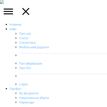
Новини
Інфо
Про нас
Статут
Статистика
Мобільний додаток
Про федерацію
Про ISU
Logos
Профілі
Всі фігуристи
Національна збірна
Переходи