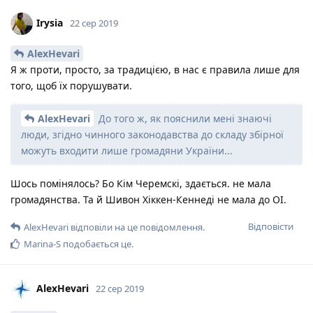
Irysia
22 сер 2019
AlexHevari
Я ж проти, просто, за традицією, в нас є правила лише для
того, щоб їх порушувати.
AlexHevari
До того ж, як пояснили мені знаючі
люди, згідно чинного законодавства до складу збірної
можуть входити лише громадяни України...
Шось помінялось? Бо Кім Черемскі, здається. не мала
громадянства. Та й Шивон Хіккен-Кеннеді не мала до ОІ.
Відповісти
AlexHevari
відповіли на це повідомлення.
Marina-S
подобається це
.
AlexHevari
22 сер 2019