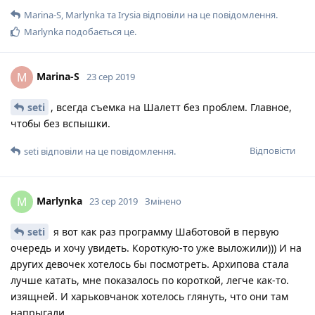
Marina-S
,
Marlynka
та
Irysia
відповіли на це повідомлення.
Marlynka
подобається це
.
Marina-S
M
23 сер 2019
seti
, всегда съемка на Шалетт без проблем. Главное,
чтобы без вспышки.
Відповісти
seti
відповіли на це повідомлення.
Marlynka
M
23 сер 2019
Змінено
seti
я вот как раз программу Шаботовой в первую
очередь и хочу увидеть. Короткую-то уже выложили))) И на
других девочек хотелось бы посмотреть. Архипова стала
лучше катать, мне показалось по короткой, легче как-то.
изящней. И харьковчанок хотелось глянуть, что они там
напрыгали.