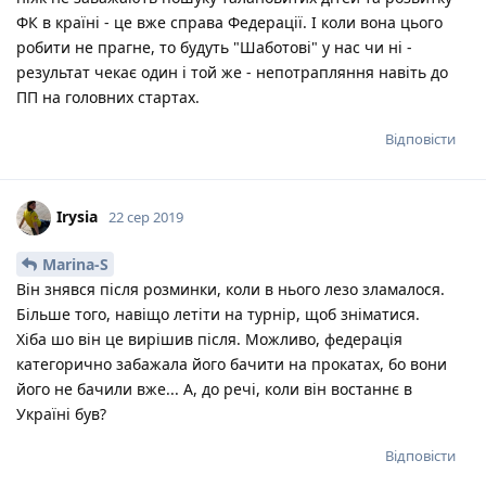
ФК в країні - це вже справа Федерації. І коли вона цього
робити не прагне, то будуть "Шаботові" у нас чи ні -
результат чекає один і той же - непотрапляння навіть до
ПП на головних стартах.
Відповісти
Irysia
22 сер 2019
Marina-S
Він знявся після розминки, коли в нього лезо зламалося.
Більше того, навіщо летіти на турнір, щоб зніматися.
Хіба шо він це вирішив після. Можливо, федерація
категорично забажала його бачити на прокатах, бо вони
його не бачили вже... А, до речі, коли він востаннє в
Україні був?
Відповісти