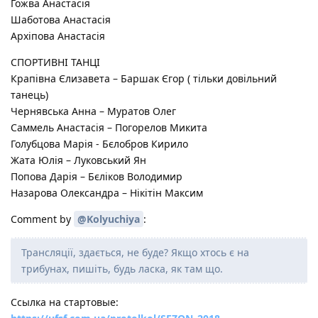
Гожва Анастасія
Шаботова Анастасія
Архіпова Анастасія
СПОРТИВНІ ТАНЦІ
Крапівна Єлизавета – Баршак Єгор ( тільки довільний
танець)
Чернявська Анна – Муратов Олег
Саммель Анастасія – Погорелов Микита
Голубцова Марія - Бєлобров Кирило
Жата Юлія – Луковський Ян
Попова Дарія – Бєліков Володимир
Назарова Олександра – Нікітін Максим
Comment by
@Kolyuchiya
:
Трансляції, здається, не буде? Якщо хтось є на
трибунах, пишіть, будь ласка, як там що.
Ссылка на стартовые: