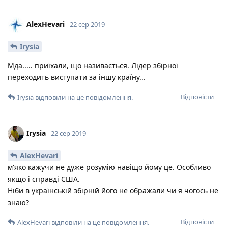
AlexHevari
22 сер 2019
Irysia
Мда..... приїхали, що називається. Лідер збірної
переходить виступати за іншу країну...
Відповісти
Irysia
відповіли на це повідомлення.
Irysia
22 сер 2019
AlexHevari
м'яко кажучи не дуже розумію навіщо йому це. Особливо
якщо і справді США.
Ніби в українській збірній його не ображали чи я чогось не
знаю?
Відповісти
AlexHevari
відповіли на це повідомлення.