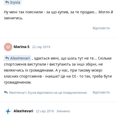
Irysia
Ну мені так пояснили - за що купив, за те продаю... Могло й
змінитись.
Відповісти
Marina-S
M
22 сер 2019
AlexHevari
, здається мені, що шось тут не те... Скільки
спортсменів виступали і виступають за інші збірні, не
являючись їх громадянами. А у нас, при такому мізері
класних спортсменів - інакше? Це на ОІ - то так, треба бути
громадянином.
Відповісти
AlexHevari
і
Irysia
відповіли на це повідомлення.
AlexHevari
22 сер 2019
Змінено