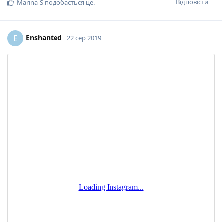
Відповісти
Marina-S
подобається це
.
Enshanted
E
22 сер 2019