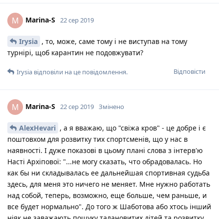
Marina-S
M
22 сер 2019
Irysia
, то, може, саме тому і не виступав на тому
турнірі, щоб карантин не подовжувати?
Відповісти
Irysia
відповіли на це повідомлення.
Marina-S
M
22 сер 2019
Змінено
AlexHevari
, а я вважаю, що "свіжа кров" - це добре і є
поштовхом для розвитку тих спортсменів, що у нас в
наявності. І дуже показові в цьому плані слова з інтерв'ю
Насті Архіпової: "...не могу сказать, что обрадовалась. Но
как бы ни складывалась ее дальнейшая спортивная судьба
здесь, для меня это ничего не меняет. Мне нужно работать
над собой, теперь, возможно, еще больше, чем раньше, и
все будет нормально". До того ж Шаботова або хтось інший
ніяк не заважають пошуку талановитих дітей та розвитку