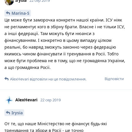
Irysia
22 сер 2019
Marina-S
Це може бути заморочка конкретн нашої країни. ІСУ ніяк
не регламентує кого в збірну брати. Власне і не тільки ІСУ,
а інші федерації. Там можуть бути нюанси з
фінансуванням. І конкретно в цьому випадку цілком
реальні, бо навряд зможуть законно через федерацію
якимось чином фінансувати її тренування в Росії. Тобто
може бути проблема не в тому, що не громадянка України,
а що громадянка Росії.
Відповісти
AlexHevari
відповіли на це повідомлення.
AlexHevari
22 сер 2019
Irysia
От те, що наше Міністерство не фінансує будь-які
тренування та збори в Росії - це точно