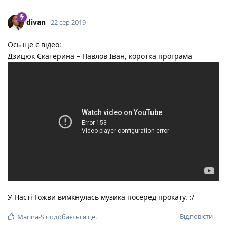
divan
22 сер 2019
Ось ще є відео:
Дзицюк Єкатерина – Павлов Іван, коротка програма
У Насті Гожви вимкнулась музика посеред прокату. :/
Відповісти
Marina-S
подобається це
.