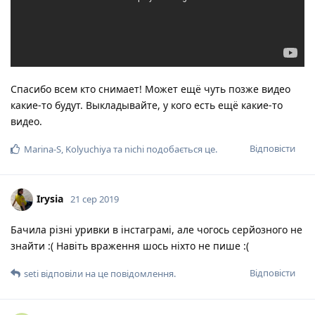
Спасибо всем кто снимает! Может ещё чуть позже видео
какие-то будут. Выкладывайте, у кого есть ещё какие-то
видео.
Відповісти
Marina-S
,
Kolyuchiya
та
nichi
подобається це
.
Irysia
21 сер 2019
Бачила різні уривки в інстаграмі, але чогось серйозного не
знайти :( Навіть враження шось ніхто не пише :(
Відповісти
seti
відповіли на це повідомлення.