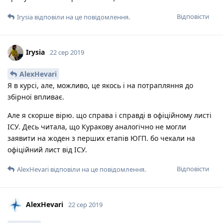
Відповісти
Irysia
відповіли на це повідомлення.
Irysia
22 сер 2019
AlexHevari
Я в курсі, але, можливо, це якось і на потрапляння до
збірної впливає.
Але я скорше вірю. що справа і справді в офіційному листі
ІСУ. Десь читала, що Куракову аналогічно не могли
заявити на жоден з перших етапів ЮГП. бо чекали на
офіційний лист від ІСУ.
Відповісти
AlexHevari
відповіли на це повідомлення.
AlexHevari
22 сер 2019