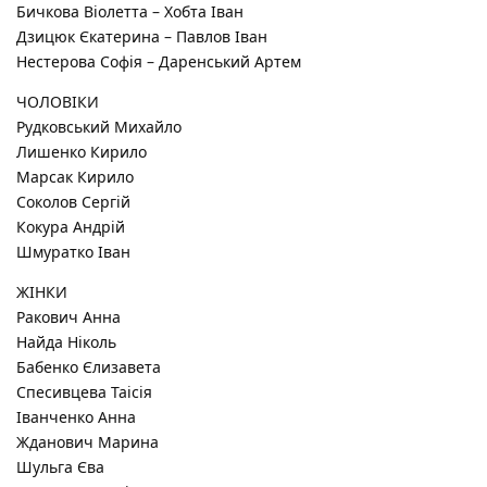
Бичкова Віолетта – Хобта Іван
Дзицюк Єкатерина – Павлов Іван
Нестерова Софія – Даренський Артем
ЧОЛОВІКИ
Рудковський Михайло
Лишенко Кирило
Марсак Кирило
Соколов Сергій
Кокура Андрій
Шмуратко Іван
ЖІНКИ
Ракович Анна
Найда Ніколь
Бабенко Єлизавета
Спесивцева Таісія
Іванченко Анна
Жданович Марина
Шульга Єва