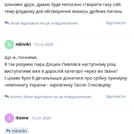
Шановні друзі, думаю буде непогано створити таку собі
тему-флудилку для обговорення якихось дрібних питань.
Відповісти
divan
відповіли на це повідомлення.
nikiviki
N
12 січ 2020
Що ж, почнемо.
Я так розумію пара Дзіцюк-Павлов в наступному році
виступатиме вже в дорослій категорії через вік Івана?
І цікаво було б детальныше дізнатися про срібну призерку
чемпіонату України - харків'янку Таїсію Спесівцеву.
Відповісти
itisme
і
divan
відповіли на це повідомлення.
itisme
I
12 січ 2020
nikiviki