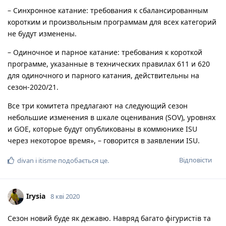
– Синхронное катание: требования к сбалансированным
коротким и произвольным программам для всех категорий
не будут изменены.
– Одиночное и парное катание: требования к короткой
программе, указанные в технических правилах 611 и 620
для одиночного и парного катания, действительны на
сезон-2020/21.
Все три комитета предлагают на следующий сезон
небольшие изменения в шкале оценивания (SOV), уровнях
и GOE, которые будут опубликованы в коммюнике ISU
через некоторое время», – говорится в заявлении ISU.
Відповісти
divan
і
itisme
подобається це
.
Irysia
8 кві 2020
Сезон новий буде як дежавю. Навряд багато фігуристів та