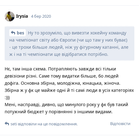
Irysia
4 бер 2020
bes
Ну то зрозуміло, що вивезти хокейну команду
на чемпіонат світу або Європи (чи що там у них буває)
- це трохи більше людей, ніж уу фігурному катанні, але
ж і на ті чемпіонати ще відібратися потрібно.
Нє, там інша схема. Потрапляють завжди всі тільки
девізіони різні. Саме тому видатки більше, бо людей
дофіга. Основна збірна, молодіжна, юнацька, жіноча.
Збірна ж у фк це майже одні й ті самі люди в усіх категоріях
:)))
Мені, насправді, дивно, що минулого року у фк був такий
потужний бюджет у порівнянні з іншими видами.
Відповісти
seti
відповіли на це повідомлення.