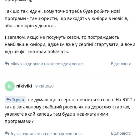
Так шо так, єдині, кому точно треба буде робити нові
програми - танцюристи, що виходять у юніори з новісів,
або з юніорів у дорослі.
І загалом, якщо не посунуть сезон, то постраждають
найбільше юніори, адже їм вже у серпні стартувати, а вони
лід ще фіг зна коли побачать.
Відповісти
nikiviki
відповіли на це повідомлення.
nikiviki
N
9 кві 2020
Irysia
не думаю що в серпні почнеться сезон. На ЮГП і
так в загальному слабший рівень як на дорослих стартах,
уявляєте який капець там буде з невикатаними
програмами?
Відповісти
Irysia
відповіли на це повідомлення.