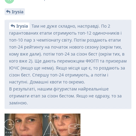
Irysia
Irysia
Там не дуже складно, насправді. По 2
гарантованих етапи отримують топ-12 одиночників і
топ-10 пар з чемпіонату світу. Потім роздають етапи
топ-24 рейтингу на початок нового сезону (окрім тих,
кому вже дали). потім топ-24 за сізон бест (окрім тих, в
кого вже 2). Ще дають переможцям ФЮГП та призерам
ЮЧС (якщо ще нема). Якщо місця ще є, то роздають за
сізон бест. Спершу топ-24 отримують, а потім і
наступні. Домашні квоти то окремо.
В результаті, нашим фігуристам найреальніше
отримати етап за сізон бестом. Якщо не одразу, то за
заміною.