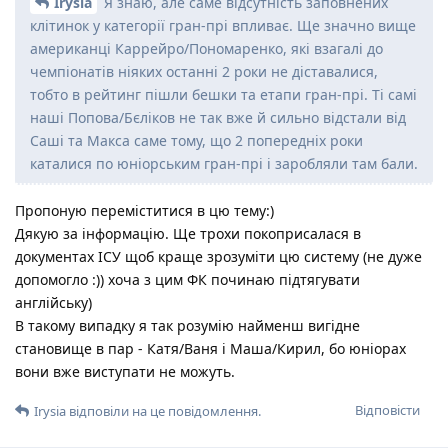
Irysia
Я знаю, але саме відсутність заповнених
клітинок у категорії гран-прі впливає. Ще значно вище
американці Каррейро/Пономаренко, які взагалі до
чемпіонатів ніяких останні 2 роки не діставалися,
тобто в рейтинг пішли бешки та етапи гран-прі. Ті самі
наші Попова/Бєліков не так вже й сильно відстали від
Саші та Макса саме тому, що 2 попередніх роки
каталися по юніорським гран-прі і заробляли там бали.
Пропоную переміститися в цю тему:)
Дякую за інформацію. Ще трохи покоприсалася в
документах ІСУ щоб краще зрозуміти цю систему (не дуже
допомогло :)) хоча з цим ФК починаю підтягувати
англійську)
В такому випадку я так розумію найменш вигідне
становище в пар - Катя/Ваня і Маша/Кирил, бо юніорах
вони вже виступати не можуть.
Відповісти
Irysia
відповіли на це повідомлення.