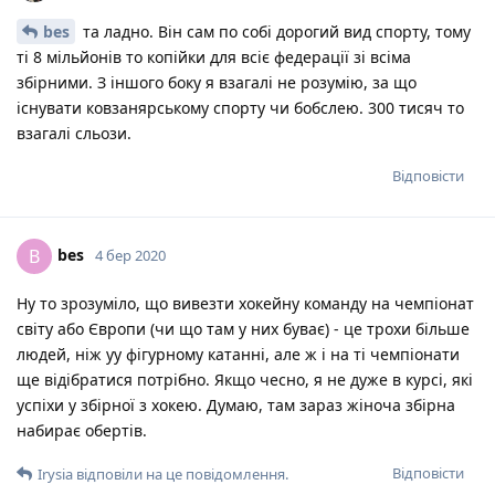
bes
та ладно. Він сам по собі дорогий вид спорту, тому
ті 8 мільйонів то копійки для всіє федерації зі всіма
збірними. З іншого боку я взагалі не розумію, за що
існувати ковзанярському спорту чи бобслею. 300 тисяч то
взагалі сльози.
Відповісти
bes
B
4 бер 2020
Ну то зрозуміло, що вивезти хокейну команду на чемпіонат
світу або Європи (чи що там у них буває) - це трохи більше
людей, ніж уу фігурному катанні, але ж і на ті чемпіонати
ще відібратися потрібно. Якщо чесно, я не дуже в курсі, які
успіхи у збірної з хокею. Думаю, там зараз жіноча збірна
набирає обертів.
Відповісти
Irysia
відповіли на це повідомлення.