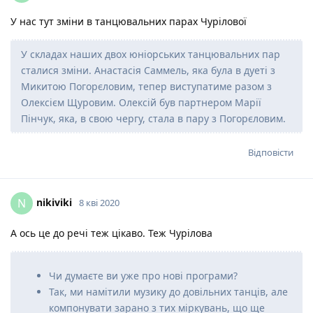
У нас тут зміни в танцювальних парах Чурілової
У складах наших двох юніорських танцювальних пар
сталися зміни. Анастасія Саммель, яка була в дуеті з
Микитою Погорєловим, тепер виступатиме разом з
Олексієм Щуровим. Олексій був партнером Марії
Пінчук, яка, в свою чергу, стала в пару з Погорєловим.
Відповісти
nikiviki
N
8 кві 2020
А ось це до речі теж цікаво. Теж Чурілова
Чи думаєте ви уже про нові програми?
Так, ми намітили музику до довільних танців, але
компонувати зарано з тих міркувань, що ще