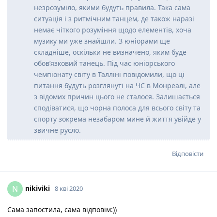
незрозуміло, якими будуть правила. Така сама
ситуація і з ритмічним танцем, де також наразі
немає чіткого розуміння щодо елементів, хоча
музику ми уже знайшли. З юніорами ще
складніше, оскільки не визначено, яким буде
обов’язковий танець. Під час юніорського
чемпіонату світу в Талліні повідомили, що ці
питання будуть розглянуті на ЧС в Монреалі, але
з відомих причин цього не сталося. Залишається
сподіватися, що чорна полоса для всього світу та
спорту зокрема незабаром мине й життя увійде у
звичне русло.
Відповісти
nikiviki
N
8 кві 2020
Сама запостила, сама відповім:))