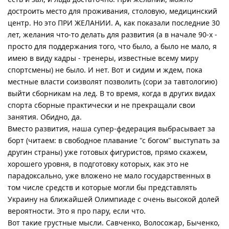
достроить место для проживания, столовую, медицинский
центр. Но это ПРИ ЖЕЛАНИИ. А, как показали последние 30
лет, желания что-то делать для развития (а в начале 90-х -
просто для поддержания того, что было, а было не мало, я
имею в виду кадры - тренеры, известные всему миру
спортсмены) не было. И нет. Вот и сидим и ждем, пока
местные власти соизволят позволить (сори за тавтологию)
выйти сборникам на лед. В то время, когда в других видах
спорта сборные практически и не прекращали свои
занятия. Обидно, да.
Вместо развития, наша супер-федерация выбрасывает за
борт (читаем: в свободное плавание "с богом" выступать за
другин страны) уже готовых фигуристов, прямо скажем,
хорошего уровня, в подготовку которых, как это не
парадоксально, уже вложено не мало государственных в
том числе средств и которые могли бы представлять
Украину на ближайшей Олимпиаде с очень высокой долей
вероятности. Это я про пару, если что.
Вот такие грустные мысли. Савченко, Волосожар, Быченко,