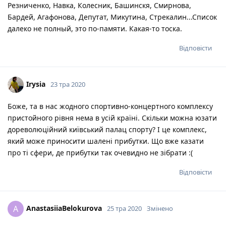
Резниченко, Навка, Колесник, Башинскя, Смирнова,
Бардей, Агафонова, Депутат, Микутина, Стрекалин...Список
далеко не полный, это по-памяти. Какая-то тоска.
Відповісти
Irysia
23 тра 2020
Боже, та в нас жодного спортивно-концертного комплексу
пристойного рівня нема в усій країні. Скільки можна юзати
дореволюційний київський палац спорту? І це комплекс,
який може приносити шалені прибутки. Що вже казати
про ті сфери, де прибутки так очевидно не зібрати :(
Відповісти
AnastasiiaBelokurova
A
25 тра 2020
Змінено