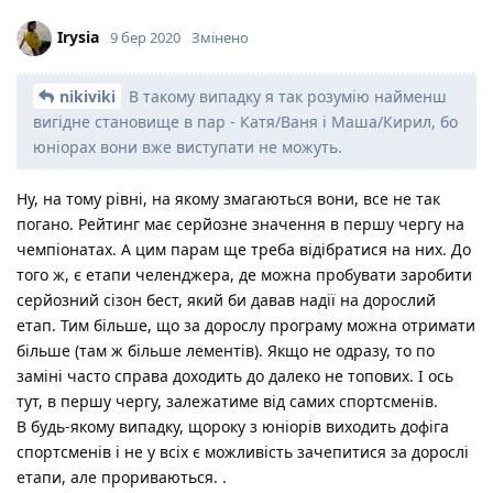
Irysia
9 бер 2020
Змінено
nikiviki
В такому випадку я так розумію найменш
вигідне становище в пар - Катя/Ваня і Маша/Кирил, бо
юніорах вони вже виступати не можуть.
Ну, на тому рівні, на якому змагаються вони, все не так
погано. Рейтинг має серйозне значення в першу чергу на
чемпіонатах. А цим парам ще треба відібратися на них. До
того ж, є етапи челенджера, де можна пробувати заробити
серйозний сізон бест, який би давав надії на дорослий
етап. Тим більше, що за дорослу програму можна отримати
більше (там ж більше лементів). Якщо не одразу, то по
заміні часто справа доходить до далеко не топових. І ось
тут, в першу чергу, залежатиме від самих спортсменів.
В будь-якому випадку, щороку з юніорів виходить дофіга
спортсменів і не у всіх є можливість зачепитися за дорослі
етапи, але прориваються. .