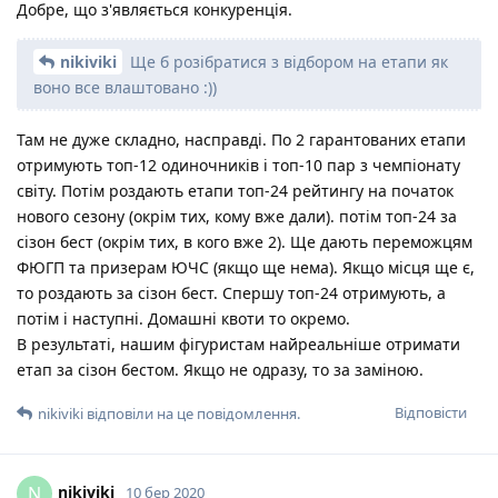
Добре, що з'являється конкуренція.
nikiviki
Ще б розібратися з відбором на етапи як
воно все влаштовано :))
Там не дуже складно, насправді. По 2 гарантованих етапи
отримують топ-12 одиночників і топ-10 пар з чемпіонату
світу. Потім роздають етапи топ-24 рейтингу на початок
нового сезону (окрім тих, кому вже дали). потім топ-24 за
сізон бест (окрім тих, в кого вже 2). Ще дають переможцям
ФЮГП та призерам ЮЧС (якщо ще нема). Якщо місця ще є,
то роздають за сізон бест. Спершу топ-24 отримують, а
потім і наступні. Домашні квоти то окремо.
В результаті, нашим фігуристам найреальніше отримати
етап за сізон бестом. Якщо не одразу, то за заміною.
Відповісти
nikiviki
відповіли на це повідомлення.
nikiviki
N
10 бер 2020