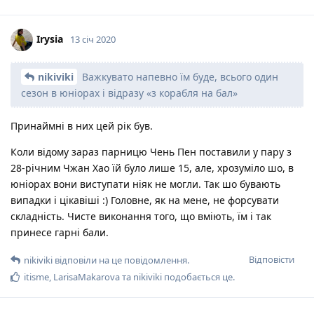
Irysia
13 січ 2020
nikiviki
Важкувато напевно їм буде, всього один
сезон в юніорах і відразу «з корабля на бал»
Принаймні в них цей рік був.
Коли відому зараз парницю Чень Пен поставили у пару з
28-річним Чжан Хао їй було лише 15, але, хрозуміло шо, в
юніорах вони виступати ніяк не могли. Так шо бувають
випадки і цікавіші :) Головне, як на мене, не форсувати
складність. Чисте виконання того, що вміють, їм і так
принесе гарні бали.
Відповісти
nikiviki
відповіли на це повідомлення.
itisme
,
LarisaMakarova
та
nikiviki
подобається це
.