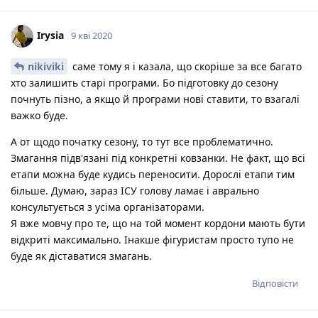
Irysia
9 кві 2020
nikiviki
саме тому я і казала, що скоріше за все багато
хто залишить старі програми. Бо підготовку до сезону
почнуть пізно, а якщо й програми нові ставити, то взагалі
важко буде.
А от щодо початку сезону, то тут все проблематично.
Змагання підв'язані під конкретні ковзанки. Не факт, що всі
етапи можна буде кудись переносити. Дорослі етапи тим
більше. Думаю, зараз ІСУ голову ламає і аврально
консультується з усіма організаторами.
Я вже мовчу про те, що на той момент кордони мають бути
відкриті максимально. Інакше фігуристам просто тупо не
буде як діставатися змагань.
Відповісти