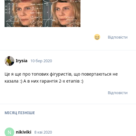
Відповісти
Irysia
10 бер 2020
Це я ще про топових фігуристів, що повертаються не
казала :) А в них гарантія 2-х етапів :)
Відповісти
МІСЯЦ
ПІЗНІШЕ
nikiviki
N
8 кві 2020