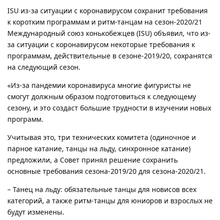
ISU из-за ситуации с коронавирусом сохранит требования
к коротким программам и ритм-танцам на сезон-2020/21
Международный союз конькобежцев (ISU) объявил, что из-
за ситуации с коронавирусом некоторые требования к
программам, действительные в сезоне-2019/20, сохранятся
на следующий сезон.
«Из-за пандемии коронавируса многие фигуристы не
смогут должным образом подготовиться к следующему
сезону, и это создаст большие трудности в изучении новых
программ.
Учитывая это, три технических комитета (одиночное и
парное катание, танцы на льду, синхронное катание)
предложили, а Совет принял решение сохранить
основные требования сезона-2019/20 для сезона-2020/21.
– Танец на льду: обязательные танцы для новисов всех
категорий, а также ритм-танцы для юниоров и взрослых не
будут изменены.