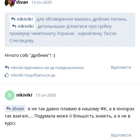
divan
13 січ 2020
nikiviki
для обговорення якихось дрібних питань.
nikiviki
детальныше дізнатися про срібну
призерку чемпіонату України - харків'янку Таїсію
Спесівцеву.
Нічого собі "дрібних"! :)
Відповісти
nikiviki
відповіли на це повідомлення.
nikiviki
подобається це
.
nikiviki
N
13 січ 2020
divan
я не так давно плаваю в нашому ФК, а в юніорах
так взагалі.... Подумала може її більшість знають, а я не в
курсі.
Відповісти