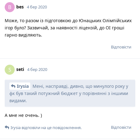
bes
B
4 бер 2020
Може, то разом із підготовкою до Юнацьких Олімпійських
ігор було? Зазвичай, за наявності ліцензій, до ОІ гроші
гарно виділяють.
Відповісти
seti
S
4 бер 2020
Irysia
Мені, насправді, дивно, що минулого року у
фк був такий потужний бюджет у порівнянні з іншими
видами.
А мне не очень. )
Відповісти
Irysia
відповіли на це повідомлення.