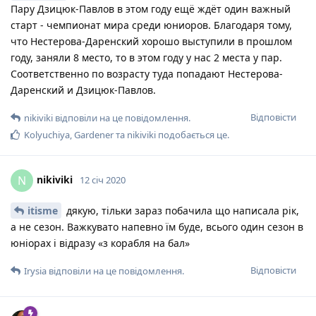
Пару Дзицюк-Павлов в этом году ещё ждёт один важный
старт - чемпионат мира среди юниоров. Благодаря тому,
что Нестерова-Даренский хорошо выступили в прошлом
году, заняли 8 место, то в этом году у нас 2 места у пар.
Соответственно по возрасту туда попадают Нестерова-
Даренский и Дзицюк-Павлов.
Відповісти
nikiviki
відповіли на це повідомлення.
Kolyuchiya
,
Gardener
та
nikiviki
подобається це
.
nikiviki
N
12 січ 2020
itisme
дякую, тільки зараз побачила що написала рік,
а не сезон. Важкувато напевно їм буде, всього один сезон в
юніорах і відразу «з корабля на бал»
Відповісти
Irysia
відповіли на це повідомлення.