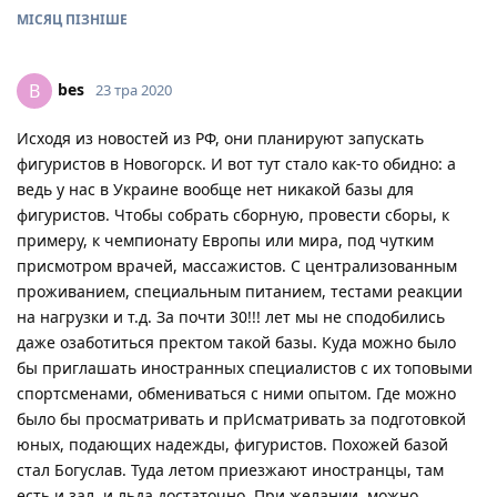
МІСЯЦ
ПІЗНІШЕ
bes
B
23 тра 2020
Исходя из новостей из РФ, они планируют запускать
фигуристов в Новогорск. И вот тут стало как-то обидно: а
ведь у нас в Украине вообще нет никакой базы для
фигуристов. Чтобы собрать сборную, провести сборы, к
примеру, к чемпионату Европы или мира, под чутким
присмотром врачей, массажистов. С централизованным
проживанием, специальным питанием, тестами реакции
на нагрузки и т.д. За почти 30!!! лет мы не сподобились
даже озаботиться пректом такой базы. Куда можно было
бы приглашать иностранных специалистов с их топовыми
спортсменами, обмениваться с ними опытом. Где можно
было бы просматривать и прИсматривать за подготовкой
юных, подающих надежды, фигуристов. Похожей базой
стал Богуслав. Туда летом приезжают иностранцы, там
есть и зал, и льда достаточно. При желании, можно