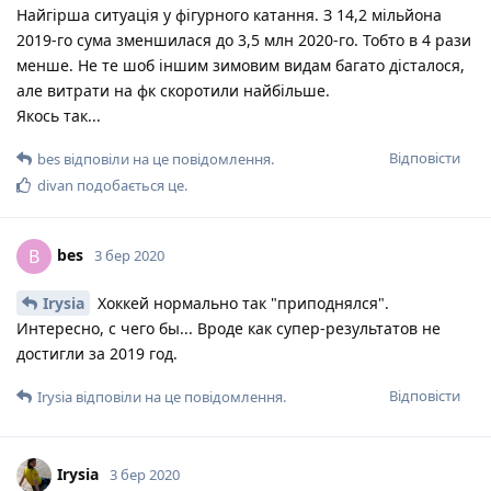
Найгірша ситуація у фігурного катання. З 14,2 мільйона
2019-го сума зменшилася до 3,5 млн 2020-го. Тобто в 4 рази
менше. Не те шоб іншим зимовим видам багато дісталося,
але витрати на фк скоротили найбільше.
Якось так...
Відповісти
bes
відповіли на це повідомлення.
divan
подобається це
.
bes
B
3 бер 2020
Irysia
Хоккей нормально так "приподнялся".
Интересно, с чего бы... Вроде как супер-результатов не
достигли за 2019 год.
Відповісти
Irysia
відповіли на це повідомлення.
Irysia
3 бер 2020