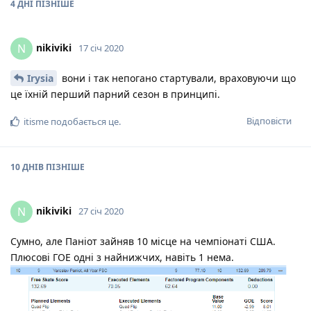
4 ДНІ
ПІЗНІШЕ
nikiviki
N
17 січ 2020
Irysia
вони і так непогано стартували, враховуючи що
це їхній перший парний сезон в принципі.
Відповісти
itisme
подобається це
.
10 ДНІВ
ПІЗНІШЕ
nikiviki
N
27 січ 2020
Сумно, але Паніот зайняв 10 місце на чемпіонаті США.
Плюсові ГОЕ одні з найнижчих, навіть 1 нема.