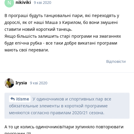
nikiviki
N
9 кві 2020
В програші будуть танцювальні пари, які переходять у
дорослі, як от наші Маша з Кирилом, бо вони змушені
ставити новий короткий танець.
Якщо більшість залишить старі програми на змаганнях
буде епічна рубка - все таки добре викатані програми
мають свої переваги.
Відповісти
Irysia
9 кві 2020
itisme
У одиночников и спортивных пар все
обязательные элементы в короткой программе
меняются согласно правилам 2020/21 сезона.
А то це колись одиночників/пари зупиняло повторювати
програми :)))