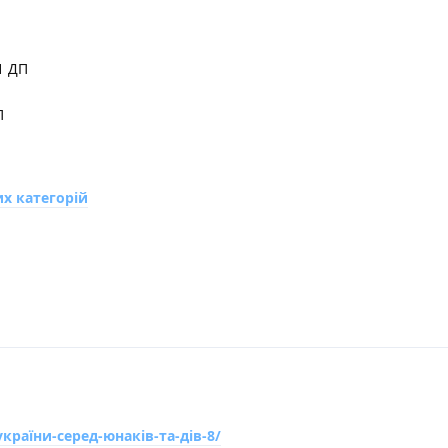
1 ДП
П
П
П
х категорій
україни-серед-юнаків-та-дів-8/