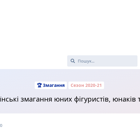
🏆 Змагання
Сезон 2020-21
їнські змагання юних фігуристів, юнаків т
20