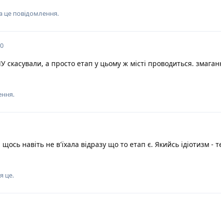
а це повідомлення.
20
У скасували, а просто етап у цьому ж місті проводиться. змаган
ення.
я щось навіть не в'їхала відразу що то етап є. Якийсь ідіотизм - 
я це
.