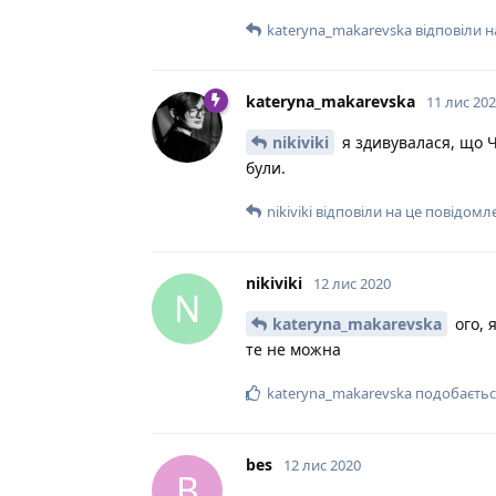
kateryna_makarevska
відповіли н
kateryna_makarevska
11 лис 20
nikiviki
я здивувалася, що Ч
були.
nikiviki
відповіли на це повідомл
nikiviki
12 лис 2020
N
kateryna_makarevska
ого, 
те не можна
kateryna_makarevska
подобаєтьс
bes
12 лис 2020
B