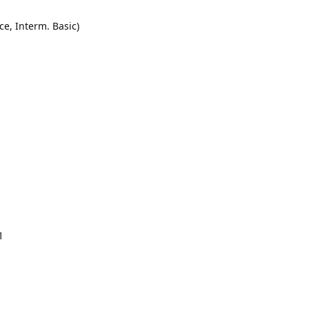
ce, Interm. Basic)
П
П
П
П