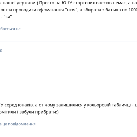
я нашої держави:) Просто на ЮЧУ стартових внесків немає, а на 
кошти проводити оф.змагання "нізя", а збирати з батьків по 100
 "зя".
бається це
.
20
ЧУ серед юнаків, а от чому залишилися у кольоровій табличці - 
помітили і забули прибрати:)
а це повідомлення.