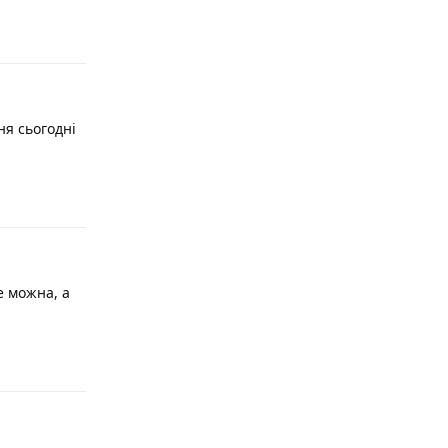
Відповісти
ня сьогодні
Відповісти
те можна, а
Відповісти