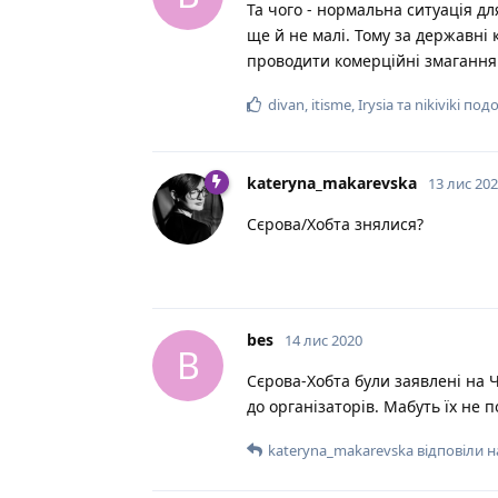
Та чого - нормальна ситуація дл
ще й не малі. Тому за державні 
проводити комерційні змагання -
divan
,
itisme
,
Irysia
та
nikiviki
подо
kateryna_makarevska
13 лис 20
Сєрова/Хобта знялися?
bes
14 лис 2020
B
Сєрова-Хобта були заявлені на 
до організаторів. Мабуть їх не 
kateryna_makarevska
відповіли н