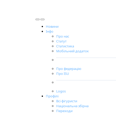
Новини
Інфо
Про нас
Статут
Статистика
Мобільний додаток
Про федерацію
Про ISU
Logos
Профілі
Всі фігуристи
Національна збірна
Переходи