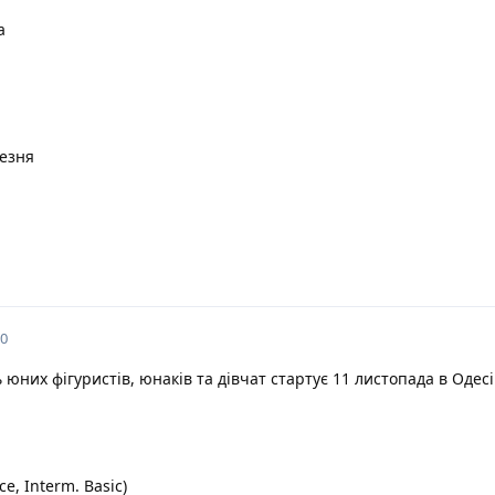
а
резня
20
 юних фігуристів, юнаків та дівчат стартує 11 листопада в Одесі
ce, Interm. Basic)