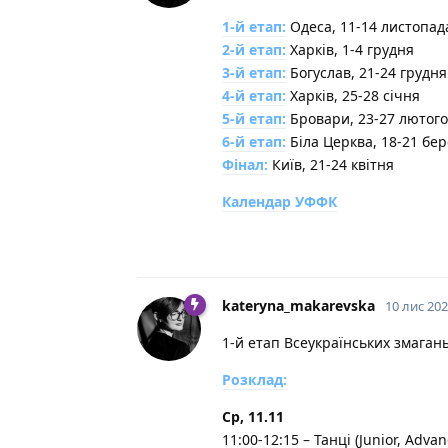
1-й етап:
Одеса, 11-14 листопад
2-й етап:
Харків, 1-4 грудня
3-й етап:
Богуслав, 21-24 грудня
4-й етап:
Харків, 25-28 січня
5-й етап:
Бровари, 23-27 лютого
6-й етап:
Біла Церква, 18-21 бе
Фінал:
Київ, 21-24 квітня
Календар УФФК
kateryna_makarevska
10 лис 20
1-й етап Всеукраїнських змагань
Розклад:
Ср, 11.11
11:00-12:15 – Танці (Junior, Advan