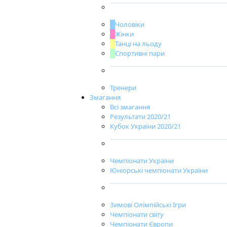
Чоловіки
Жінки
Танці на льоду
Спортивні пари
Тренери
Змагання
Всі змагання
Результати 2020/21
Кубок України 2020/21
Чемпіонати України
Юніорські чемпіонати України
Зимові Олімпійські Ігри
Чемпіонати світу
Чемпіонати Європи