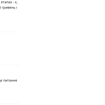
етапах - є,
0 гривень і
Відповісти
Відповісти
це питання
Відповісти