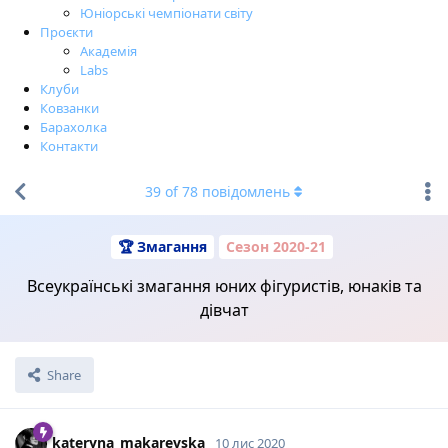
Юніорські чемпіонати світу
Проєкти
Академія
Labs
Клуби
Ковзанки
Барахолка
Контакти
39
of
78
повідомлень
🏆 Змагання
Сезон 2020-21
Всеукраїнські змагання юних фігуристів, юнаків та
дівчат
Share
kateryna_makarevska
10 лис 2020