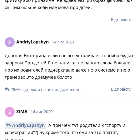
критику або принаймні не вдаватися до образ фігуристів/-
ок. Тим більше коли йде мова про дітей.
Відповісти
AndriyLapshyn
A
14 лис 2020
Дорогая Екатерина если вас все устраивает спасибо будьте
здоровы Про детей Я не написал не одного слова больше
про их родителей подчеркиваю даже не о системе и не о
тренерах Это дремучее болото
Відповісти
ZIMA
відповіли на це повідомлення.
ZIMA
Z
14 лис 2020
AndriyLapshyn
А при чем тут родители к "спорту и
хореографии"?) ну кроме того что они за это платят,
конечно