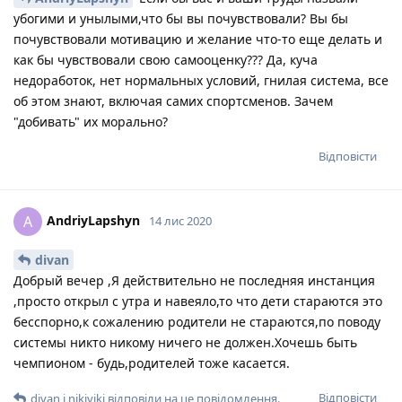
убогими и унылыми,что бы вы почувствовали? Вы бы
почувствовали мотивацию и желание что-то еще делать и
как бы чувствовали свою самооценку??? Да, куча
недоработок, нет нормальных условий, гнилая система, все
об этом знают, включая самих спортсменов. Зачем
"добивать" их морально?
Відповісти
AndriyLapshyn
A
14 лис 2020
divan
Добрый вечер ,Я действительно не последняя инстанция
,просто открыл с утра и навеяло,то что дети стараются это
бесспорно,к сожалению родители не стараются,по поводу
системы никто никому ничего не должен.Хочешь быть
чемпионом - будь,родителей тоже касается.
Відповісти
divan
і
nikiviki
відповіли на це повідомлення.