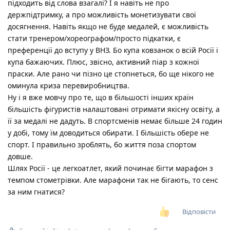
підходить від слова взагалі? І я навіть не про
держпідтримку, а про можливість монетизувати свої
досягнення. Навіть якщо не буде медалей, є можливість
стати тренером/хореографом/просто підкатки, є
преференції до вступу у ВНЗ. Бо купа ковзанок о всій Росії і
купа бажаючих. Плюс, звісно, активний піар з кожної
праски. Але рано чи пізно це стопнеться, бо ще нікого не
оминула криза перевиробництва.
Ну і я вже мовчу про те, що в більшості інших країн
більшість фігуристів налаштовані отримати якісну освіту, а
її за медалі не дадуть. В спортсменів немає більше 24 годин
у добі, тому їм доводиться обирати. І більшість обере не
спорт. І правильно зроблять, бо життя поза спортом
довше.
Шлях Росії - це легкоатлет, який починає бігти марафон з
темпом стометрівки. Але марафони так не бігають, то сенс
за ним гнатися?
Відповісти