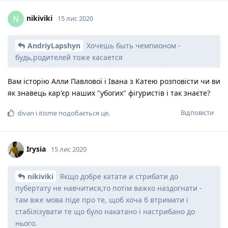
nikiviki
N
15 лис 2020
AndriyLapshyn
Хочешь быть чемпионом -
будь,родителей тоже касается
Вам історію Алли Павлової і Івана з Катею розповісти чи ви
як знавець кар'єр наших "убогих" фігуристів і так знаєте?
Відповісти
divan
і
itisme
подобається це
.
Irysia
15 лис 2020
nikiviki
Якщо добре катати и стрибати до
пубертату не навчитися,то потім важко наздогнати -
там вже мова піде про те, щоб хоча б втримати і
стабілізувати те що було накатано і настрибано до
нього.