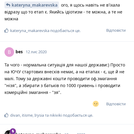
kateryna_makarevska
ого, я щось навіть не в'їхала
відразу що то етап є. Якийсь ідіотизм - те можна, а те не
можна
Відповісти
kateryna_makarevska
подобається це
.
bes
B
12 лис 2020
Та чого - нормальна ситуація для нашої держави:) Просто
на ЮЧУ стартових внесків немає, а на етапах - є, ще й не
малі. Тому за державні кошти проводити оф.змагання
"нізя", а збирати з батьків по 1000 гривень і проводити
комерційні змагання - "зя".
Відповісти
divan
,
itisme
,
Irysia
та
nikiviki
подобається це
.