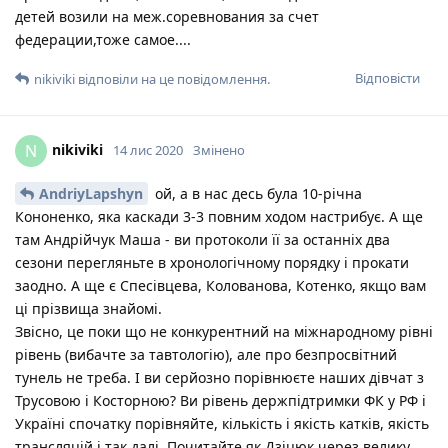
детей возили на меж.соревнования за счет
федерации,тоже самое....
Відповісти
nikiviki
відповіли на це повідомлення.
nikiviki
N
14 лис 2020
Змінено
AndriyLapshyn
ой, а в нас десь була 10-річна
Кононенко, яка каскади 3-3 повним ходом настрибує. А ще
там Андрійчук Маша - ви протоколи її за останніх два
сезони перегляньте в хронологічному порядку і прокати
заодно. А ще є Спесівцева, Колованова, Котенко, якщо вам
ці прізвища знайомі.
Звісно, це поки що не конкурентний на міжнародному рівні
рівень (вибачте за тавтологію), але про безпросвітний
тунель не треба. І ви серйозно порівнюєте наших дівчат з
Трусовою і Косторною? Ви рівень держпідтримки ФК у РФ і
Україні спочатку порівняйте, кількість і якість катків, якість
трансляцій і так далі. Почитайте як Дзіцюк через велику