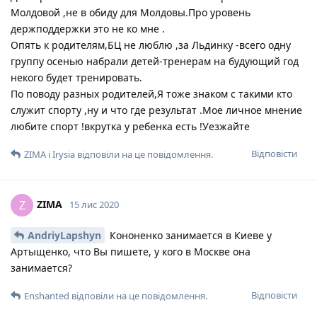
Молдовой ,не в обиду для Молдовы.Про уровень
держподдержки это не ко мне .
Опять к родителям,БЦ не люблю ,за Льдинку -всего одну
группу осенью набрали детей-тренерам на будующий год
некого будет тренировать.
По поводу разных родителей,Я тоже знаком с такими кто
служит спорту ,ну и что где результат .Мое личное мнение
любите спорт !вкрутка у ребенка есть !Уезжайте
Відповісти
ZIMA
і
Irysia
відповіли на це повідомлення.
ZIMA
Z
15 лис 2020
AndriyLapshyn
Кононенко занимается в Киеве у
Артыщенко, что Вы пишете, у кого в Москве она
занимается?
Відповісти
Enshanted
відповіли на це повідомлення.