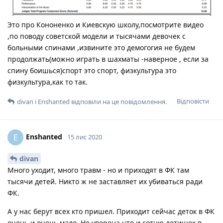
Это про Кононенко и Киевскую школу,посмотрите видео
,по поводу советской модели и тысячами девочек с
больными спинами ,извините это демогогия не будем
продолжать(можно играть в шахматы -наверное , если за
спину боишься)спорт это спорт, физкультура это
физкультура,как то так.
Відповісти
divan
і
Enshanted
відповіли на це повідомлення.
Enshanted
E
15 лис 2020
divan
Много уходит, много травм - но и приходят в ФК там
тысячи детей. Никто ж не заставляет их убиваться ради
ФК.
А у нас берут всех кто пришел. Приходит сейчас деток в ФК
очень и очень мало. Не уверена что и сотню детишек в