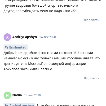
группе здоровья большой спорт это немного
другое,переубеждать меня не надо Спасибо
Відповісти
AndriyLapshyn
A
14 лис 2020
Enshanted
Добрый вечер,обсолютно с вами согласен В Болгарии
немного но есть у нас только бывшие Россияне или те кто
тренируется в Москве,По последней информации
Архипова закончила,Спасибо
Відповісти
Nadia
N
14 лис 2020
AndriyLapshyn
Если бы вас и ваши труды назвали