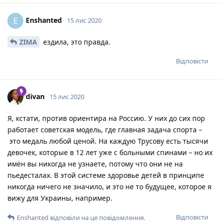
Enshanted
E
15 лис 2020
ZIMA
ездила, это правда.
Відповісти
divan
15 лис 2020
Я, кстати, против ориентира на Россию. У них до сих пор
работает советская модель, где главная задача спорта –
это медаль любой ценой. На каждую Трусову есть тысячи
девочек, которые в 12 лет уже с больными спинами – но их
имён вы никогда не узнаете, потому что они не на
пьедесталах. В этой системе здоровье детей в принципе
никогда ничего не значило, и это не то будущее, которое я
вижу для Украины, например.
Відповісти
Enshanted
відповіли на це повідомлення.