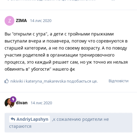
ZIMA
Z
14 лис 2020
Вы "открыли с утра", а дети с тройными прыжками
выступали вчера и позавчера, потому что соревнуются в
старшей категории, а не по своему возрасту. А по поводу
участия родителей в организации тренировочного
процесса, это каждый решает сам, но уж точно их нельзя
обвинять в" убогости" нашего фк
Відповісти
nikiviki
і
kateryna_makarevska
подобається це
.
divan
14 лис 2020
AndriyLapshyn
,к сожалению родители не
стараются