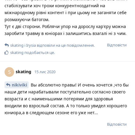
стабілізувати хоч трохи конкурентноздатний на
міжнародному рівні контент і при цьому не заганяти себе
розмахуючи батогом.
Тут є дві сторони. Роблячи упор на дорослу кар'єру можна
заробити травму в юніорах і залишитись взагалі ні з чим.
Відповісти
skating
і
Irysia
відповіли на це повідомлення.
skating
подобається це
.
skating
S
15 лис 2020
nikiviki
Вы абсолютно правы! И очень хочется ,что бы
наши дети нарабатывали поступательно согласно своего
возраста и с наименьшими потерями для здоровья
входили во взрослый состав. А то только увидел хорошего
юниора,а в следующем сезоне его уже нет...
Відповісти