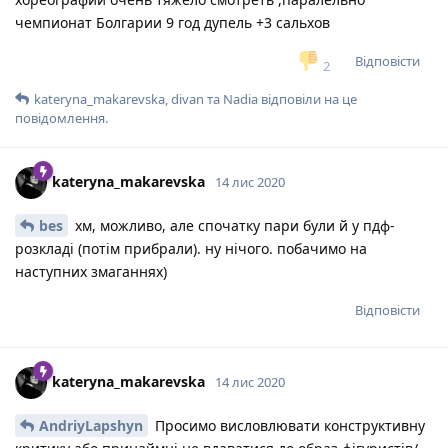
чемпионат Болгарии 9 год дупель +3 сальхов
Відповісти
2
kateryna_makarevska
,
divan
та
Nadia
відповіли на це
повідомлення.
kateryna_makarevska
14 лис 2020
bes
хм, можливо, але спочатку пари були й у пдф-
розкладі (потім прибрали). ну нічого. побачимо на
наступних змаганнях)
Відповісти
kateryna_makarevska
14 лис 2020
AndriyLapshyn
Просимо висловлювати конструктивну