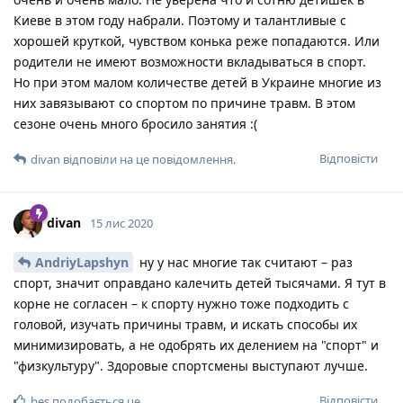
Киеве в этом году набрали. Поэтому и талантливые с
хорошей круткой, чувством конька реже попадаются. Или
родители не имеют возможности вкладываться в спорт.
Но при этом малом количестве детей в Украине многие из
них завязывают со спортом по причине травм. В этом
сезоне очень много бросило занятия :(
Відповісти
divan
відповіли на це повідомлення.
divan
15 лис 2020
AndriyLapshyn
ну у нас многие так считают – раз
спорт, значит оправдано калечить детей тысячами. Я тут в
корне не согласен – к спорту нужно тоже подходить с
головой, изучать причины травм, и искать способы их
минимизировать, а не одобрять их делением на "спорт" и
"физкультуру". Здоровые спортсмены выступают лучше.
Відповісти
bes
подобається це
.