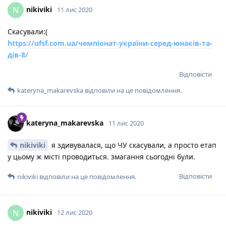
nikiviki
N
11 лис 2020
Скасували:(
https://ufsf.com.ua/чемпіонат-україни-серед-юнаків-та-
дів-8/
Відповісти
kateryna_makarevska
відповіли на це повідомлення.
kateryna_makarevska
11 лис 2020
nikiviki
я здивувалася, що ЧУ скасували, а просто етап
у цьому ж місті проводиться. змагання сьогодні були.
Відповісти
nikiviki
відповіли на це повідомлення.
nikiviki
N
12 лис 2020