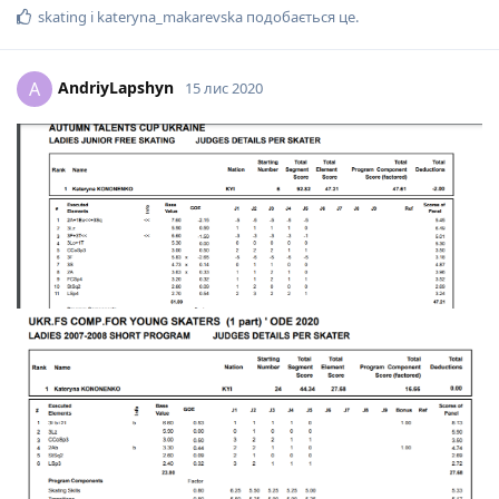
skating
і
kateryna_makarevska
подобається це
.
AndriyLapshyn
A
15 лис 2020