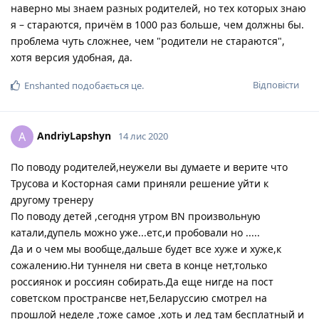
наверно мы знаем разных родителей, но тех которых знаю
я – стараются, причём в 1000 раз больше, чем должны бы.
проблема чуть сложнее, чем "родители не стараются",
хотя версия удобная, да.
Відповісти
Enshanted
подобається це
.
AndriyLapshyn
A
14 лис 2020
По поводу родителей,неужели вы думаете и верите что
Трусова и Косторная сами приняли решение уйти к
другому тренеру
По поводу детей ,сегодня утром BN произвольную
катали,дупель можно уже...етс,и пробовали но .....
Да и о чем мы вообще,дальше будет все хуже и хуже,к
сожалению.Ни туннеля ни света в конце нет,только
россиянок и россиян собирать.Да еще нигде на пост
советском пространсве нет,Беларуссию смотрел на
прошлой неделе ,тоже самое ,хоть и лед там бесплатный и