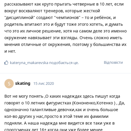
рассказывают как круто прыгать четверные в 10 лет, если
вокруг восхваляют тренеров, которые жесткой
"дисциплиной" создают "чемпионов" – то и ребёнок, и
родитель впитают это и будут тоже этого хотеть, и думать
что это их личное решение, хотя на самом деле это именно
окружение навязывает эти взгляды. Очень сложно иметь
мнения отличные от окружения, поэтому у большинства их
и нет.
Відповісти
kateryna_makarevska
подобається це
.
skating
S
15 лис 2020
Вот не могу понять ,О каких надеждах здесь пишут когда
говорят о 10 летних фигуристках (Кононенко,Котенко ) , Да,
однозначно талантливые девочки,как и очень большое
кол-во других у нас,просто в этой теме их фамилии
подняли. А наша надежда мне видится все таки уже в
спортсменах лет 16+,когда они уже более менее