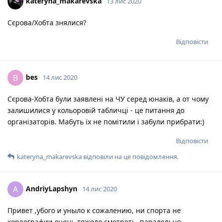
kateryna_makarevska
13 лис 2020
Сєрова/Хобта знялися?
Відповісти
bes
B
14 лис 2020
Сєрова-Хобта були заявлені на ЧУ серед юнаків, а от чому
залишилися у кольоровій табличці - це питання до
організаторів. Мабуть їх не помітили і забули прибрати:)
Відповісти
kateryna_makarevska
відповіли на це повідомлення.
AndriyLapshyn
A
14 лис 2020
Привет ,убого и уныло к сожалению, ни спорта не
хореографии очень тяжело смотреть ,паралельно