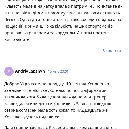
кількість малечі на катку впала з підтримки . Почитайте як
в БЦ потрійні дітям в прямому сенсі на калюжах ставлять.
Чи як в Одесі діти товпляться на головах один в одного на
нещасній Крижинці. Яка кількість наших спортсменів
працюють тренерами за кордоном. А потім претензії
виставляйте
Відповісти
AndriyLapshyn
A
15 лис 2020
Доброе Утро всем,по порядку -10-летняя Кононенко
занимается в Москве ,Котенко по пос.информации
закончила,хотя была супернадежда,но или тренер
зазвездился или деньги кончились.За два последних
сезона,согласен была хоть кокая то НАДЕЖДА,та же
Котенко - дупель видели ее!
Да я сравниваю нас с Россией а вы с кем сравниваете с