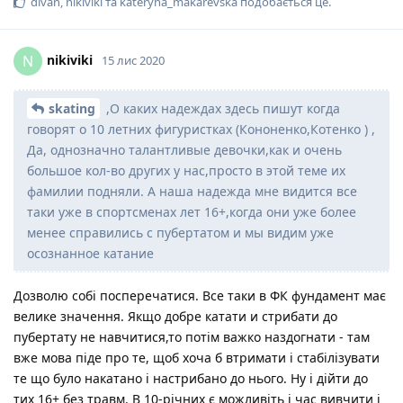
divan
,
nikiviki
та
kateryna_makarevska
подобається це
.
nikiviki
N
15 лис 2020
skating
,О каких надеждах здесь пишут когда
говорят о 10 летних фигуристках (Кононенко,Котенко ) ,
Да, однозначно талантливые девочки,как и очень
большое кол-во других у нас,просто в этой теме их
фамилии подняли. А наша надежда мне видится все
таки уже в спортсменах лет 16+,когда они уже более
менее справились с пубертатом и мы видим уже
осознанное катание
Дозволю собі посперечатися. Все таки в ФК фундамент має
велике значення. Якщо добре катати и стрибати до
пубертату не навчитися,то потім важко наздогнати - там
вже мова піде про те, щоб хоча б втримати і стабілізувати
те що було накатано і настрибано до нього. Ну і дійти до
тих 16+ без травм. В 10-річних є можливіть і час вивчити і