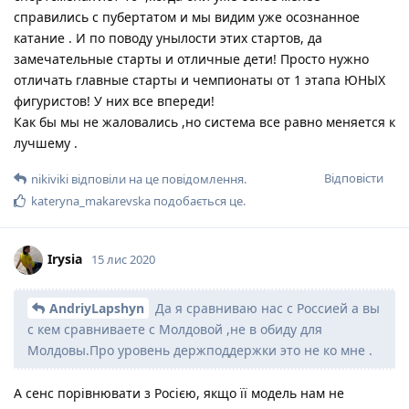
справились с пубертатом и мы видим уже осознанное
катание . И по поводу унылости этих стартов, да
замечательные старты и отличные дети! Просто нужно
отличать главные старты и чемпионаты от 1 этапа ЮНЫХ
фигуристов! У них все впереди!
Как бы мы не жаловались ,но система все равно меняется к
лучшему .
Відповісти
nikiviki
відповіли на це повідомлення.
kateryna_makarevska
подобається це
.
Irysia
15 лис 2020
AndriyLapshyn
Да я сравниваю нас с Россией а вы
с кем сравниваете с Молдовой ,не в обиду для
Молдовы.Про уровень держподдержки это не ко мне .
А сенс порівнювати з Росією, якщо її модель нам не