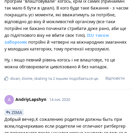
програм "влаштовували" когось, крім їх самих (принаймні
так мало б бути в ідеалі). В кого буде таке бажання - з часом
покращать усі моменти, які вважатимуть за потрібне,
відповідно до віку й можливостей організму (все-таки
потрійні не бажано починати стрибати дуже рано, аби ще
до підліткового віку не вбити своє тіло).
ISU також
забороняє
потрійні й четверні на міжнародних змаганнях
у молодших категоріях, тому претензії незрозумілі.
Ну, і якщо певний рівень когось і не влаштовує, то це
можна обговорювати цивілізовано й без нападок.
Відповісти
divan
,
itisme
,
skating
та
2
іншим
подобається це
.
AndriyLapshyn
A
14 лис 2020
ZIMA
Добрый вечер,К сожалению родители должны быть при
всем,подчеркиваю если родители не отличают ритбергер
от перикидного после началки можно заниматься только в