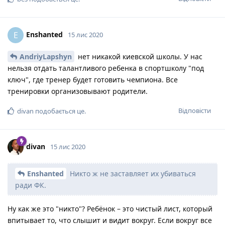
Enshanted
E
15 лис 2020
AndriyLapshyn
нет никакой киевской школы. У нас
нельзя отдать талантливого ребенка в спортшколу "под
ключ", где тренер будет готовить чемпиона. Все
тренировки организовывают родители.
Відповісти
divan
подобається це
.
divan
15 лис 2020
Enshanted
Никто ж не заставляет их убиваться
ради ФК.
Ну как же это "никто"? Ребёнок – это чистый лист, который
впитывает то, что слышит и видит вокруг. Если вокруг все