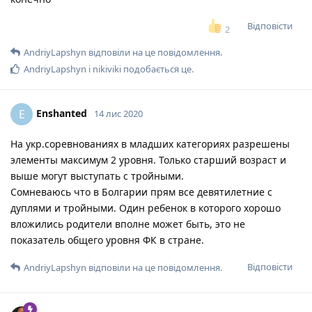
Відповісти
2
AndriyLapshyn
відповіли на це повідомлення.
AndriyLapshyn
і
nikiviki
подобається це
.
Enshanted
E
14 лис 2020
На укр.соревнованиях в младших категориях разрешены
элементы максимум 2 уровня. Только старший возраст и
выше могут выступать с тройными.
Сомневаюсь что в Болгарии прям все девятилетние с
дуплями и тройными. Один ребенок в которого хорошо
вложились родители вполне может быть, это не
показатель общего уровня ФК в стране.
Відповісти
AndriyLapshyn
відповіли на це повідомлення.