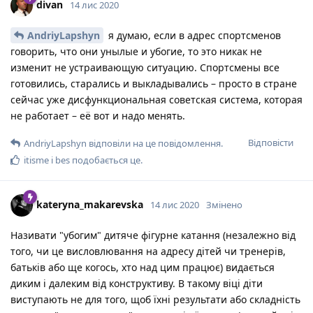
divan
14 лис 2020
AndriyLapshyn
я думаю, если в адрес спортсменов
говорить, что они унылые и убогие, то это никак не
изменит не устраивающую ситуацию. Спортсмены все
готовились, старались и выкладывались – просто в стране
сейчас уже дисфункциональная советская система, которая
не работает – её вот и надо менять.
Відповісти
AndriyLapshyn
відповіли на це повідомлення.
itisme
і
bes
подобається це
.
kateryna_makarevska
14 лис 2020
Змінено
Називати "убогим" дитяче фігурне катання (незалежно від
того, чи це висловлювання на адресу дітей чи тренерів,
батьків або ще когось, хто над цим працює) видається
диким і далеким від конструктиву. В такому віці діти
виступають не для того, щоб їхні результати або складність