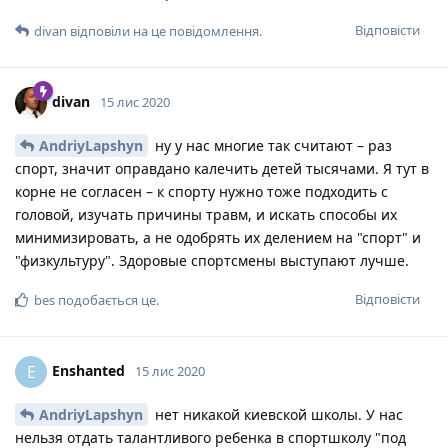
Відповісти
divan
відповіли на це повідомлення.
divan
15 лис 2020
AndriyLapshyn
ну у нас многие так считают – раз
спорт, значит оправдано калечить детей тысячами. Я тут в
корне не согласен – к спорту нужно тоже подходить с
головой, изучать причины травм, и искать способы их
минимизировать, а не одобрять их делением на "спорт" и
"физкультуру". Здоровые спортсмены выступают лучше.
Відповісти
bes
подобається це
.
Enshanted
E
15 лис 2020
AndriyLapshyn
нет никакой киевской школы. У нас
нельзя отдать талантливого ребенка в спортшколу "под