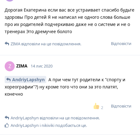
Дорогая Екатерина если вас все устраивает спасибо будьте
здоровы Про детей Я не написал не одного слова больше
про их родителей подчеркиваю даже не о системе и не о
тренерах Это дремучее болото
Відповісти
ZIMA
відповіли на це повідомлення.
ZIMA
Z
14 лис 2020
AndriyLapshyn
А при чем тут родители к "спорту и
хореографии"?) ну кроме того что они за это платят,
конечно
Відповісти
2
AndriyLapshyn
відповіли на це повідомлення.
AndriyLapshyn
і
nikiviki
подобається це
.