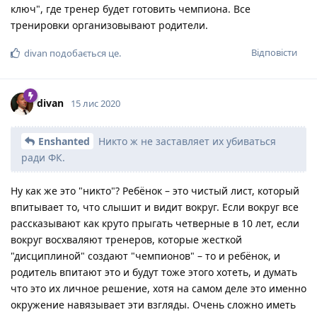
ключ", где тренер будет готовить чемпиона. Все
тренировки организовывают родители.
Відповісти
divan
подобається це
.
divan
15 лис 2020
Enshanted
Никто ж не заставляет их убиваться
ради ФК.
Ну как же это "никто"? Ребёнок – это чистый лист, который
впитывает то, что слышит и видит вокруг. Если вокруг все
рассказывают как круто прыгать четверные в 10 лет, если
вокруг восхваляют тренеров, которые жесткой
"дисциплиной" создают "чемпионов" – то и ребёнок, и
родитель впитают это и будут тоже этого хотеть, и думать
что это их личное решение, хотя на самом деле это именно
окружение навязывает эти взгляды. Очень сложно иметь