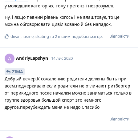
у молодших категоріях, тому претензії незрозумілі.
Ну, і якщо певний рівень когось і не влаштовує, то це
можна обговорювати цивілізовано й без нападок.
Відповісти
divan
,
itisme
,
skating
та
2
іншим
подобається це
.
AndriyLapshyn
A
14 лис 2020
ZIMA
Добрый вечер,К сожалению родители должны быть при
всем,подчеркиваю если родители не отличают ритбергер
от перикидного после началки можно заниматься только в
группе здоровья большой спорт это немного
другое,переубеждать меня не надо Спасибо
Відповісти