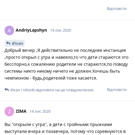
Відповісти
AndriyLapshyn
A
14 лис 2020
divan
Добрый вечер ,Я действительно не последняя инстанция
,просто открыл с утра и навеяло,то что дети стараются это
бесспорно,к сожалению родители не стараются,по поводу
системы никто никому ничего не должен.Хочешь быть
чемпионом - будь,родителей тоже касается.
Відповісти
divan
і
nikiviki
відповіли на це повідомлення.
ZIMA
Z
14 лис 2020
Вы "открыли с утра", а дети с тройными прыжками
выступали вчера и позавчера, потому что соревнуются в