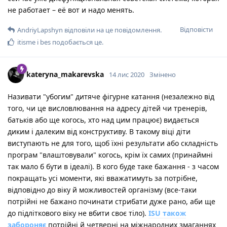
не работает – её вот и надо менять.
Відповісти
AndriyLapshyn
відповіли на це повідомлення.
itisme
і
bes
подобається це
.
kateryna_makarevska
14 лис 2020
Змінено
Називати "убогим" дитяче фігурне катання (незалежно від
того, чи це висловлювання на адресу дітей чи тренерів,
батьків або ще когось, хто над цим працює) видається
диким і далеким від конструктиву. В такому віці діти
виступають не для того, щоб їхні результати або складність
програм "влаштовували" когось, крім їх самих (принаймні
так мало б бути в ідеалі). В кого буде таке бажання - з часом
покращать усі моменти, які вважатимуть за потрібне,
відповідно до віку й можливостей організму (все-таки
потрійні не бажано починати стрибати дуже рано, аби ще
до підліткового віку не вбити своє тіло).
ISU також
забороняє
потрійні й четверні на міжнародних змаганнях