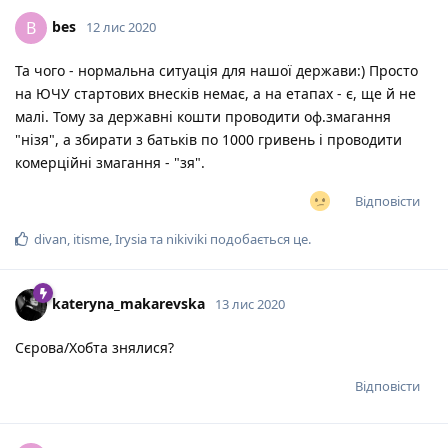
bes
B
12 лис 2020
Та чого - нормальна ситуація для нашої держави:) Просто
на ЮЧУ стартових внесків немає, а на етапах - є, ще й не
малі. Тому за державні кошти проводити оф.змагання
"нізя", а збирати з батьків по 1000 гривень і проводити
комерційні змагання - "зя".
Відповісти
divan
,
itisme
,
Irysia
та
nikiviki
подобається це
.
kateryna_makarevska
13 лис 2020
Сєрова/Хобта знялися?
Відповісти