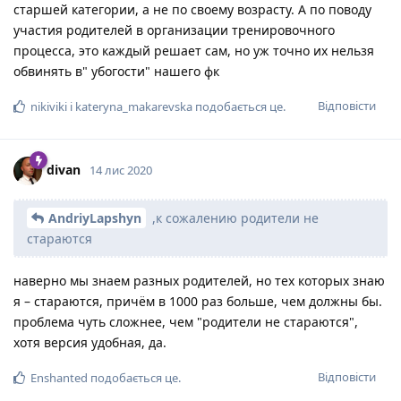
старшей категории, а не по своему возрасту. А по поводу
участия родителей в организации тренировочного
процесса, это каждый решает сам, но уж точно их нельзя
обвинять в" убогости" нашего фк
Відповісти
nikiviki
і
kateryna_makarevska
подобається це
.
divan
14 лис 2020
AndriyLapshyn
,к сожалению родители не
стараются
наверно мы знаем разных родителей, но тех которых знаю
я – стараются, причём в 1000 раз больше, чем должны бы.
проблема чуть сложнее, чем "родители не стараются",
хотя версия удобная, да.
Відповісти
Enshanted
подобається це
.