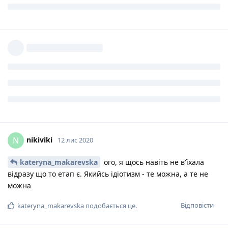
Відповісти
kateryna_makarevska
відповіли на це повідомлення.
kateryna_makarevska
11 лис 2020
nikiviki
я здивувалася, що ЧУ скасували, а просто етап
у цьому ж місті проводиться. змагання сьогодні були.
Відповісти
nikiviki
відповіли на це повідомлення.
nikiviki
N
12 лис 2020
kateryna_makarevska
ого, я щось навіть не в'їхала
відразу що то етап є. Якийсь ідіотизм - те можна, а те не
можна
Відповісти
kateryna_makarevska
подобається це
.