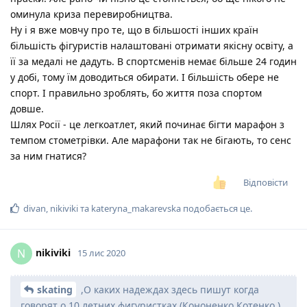
оминула криза перевиробництва.
Ну і я вже мовчу про те, що в більшості інших країн
більшість фігуристів налаштовані отримати якісну освіту, а
її за медалі не дадуть. В спортсменів немає більше 24 годин
у добі, тому їм доводиться обирати. І більшість обере не
спорт. І правильно зроблять, бо життя поза спортом
довше.
Шлях Росії - це легкоатлет, який починає бігти марафон з
темпом стометрівки. Але марафони так не бігають, то сенс
за ним гнатися?
Відповісти
divan
,
nikiviki
та
kateryna_makarevska
подобається це
.
nikiviki
N
15 лис 2020
skating
,О каких надеждах здесь пишут когда
говорят о 10 летних фигуристках (Кононенко,Котенко ) ,