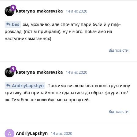
kateryna_makarevska
14 лис 2020
bes
хм, можливо, але спочатку пари були й у пдф-
розкладі (потім прибрали). ну нічого. побачимо на
наступних змаганнях)
Відповісти
kateryna_makarevska
14 лис 2020
AndriyLapshyn
Просимо висловлювати конструктивну
критику або принаймні не вдаватися до образ фігуристів/-
ок. Тим більше коли йде мова про дітей.
Відповісти
AndriyLapshyn
A
14 лис 2020