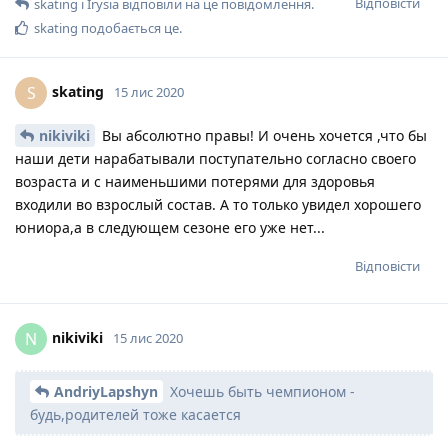
Відповісти
skating
і
Irysia
відповіли на це повідомлення.
skating
подобається це
.
skating
S
15 лис 2020
nikiviki
Вы абсолютно правы! И очень хочется ,что бы
наши дети нарабатывали поступательно согласно своего
возраста и с наименьшими потерями для здоровья
входили во взрослый состав. А то только увидел хорошего
юниора,а в следующем сезоне его уже нет...
Відповісти
nikiviki
N
15 лис 2020
AndriyLapshyn
Хочешь быть чемпионом -
будь,родителей тоже касается