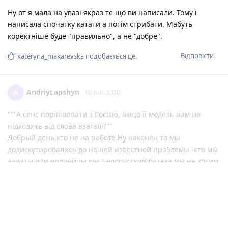
Ну от я мала на увазі якраз те що ви написали. Тому і
написала спочатку катати а потім стрибати. Мабуть
коректніше буде "правильно", а не "добре".
Відповісти
kateryna_makarevska
подобається це
.
AndriyLapshyn
A
16 лис 2020
"""А сенс порівнювати з Росією, якщо її модель нам не
підходить від слова взагалі?""
Добрый день,кто не на работе.Ну наконец то мы
додискутировались до нашей известной проблемы -кто мы
азиаты или еропейцы,как Белорусский батька мы не хотим
- только или или. Можно заканчивать ..Спасибо,всем
здоровья .
Відповісти