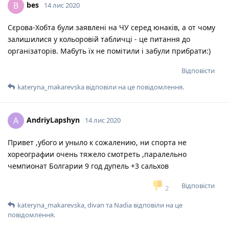
bes
B
14 лис 2020
Сєрова-Хобта були заявлені на ЧУ серед юнаків, а от чому
залишилися у кольоровій табличці - це питання до
організаторів. Мабуть їх не помітили і забули прибрати:)
Відповісти
kateryna_makarevska
відповіли на це повідомлення.
AndriyLapshyn
A
14 лис 2020
Привет ,убого и уныло к сожалению, ни спорта не
хореографии очень тяжело смотреть ,паралельно
чемпионат Болгарии 9 год дупель +3 сальхов
Відповісти
2
kateryna_makarevska
,
divan
та
Nadia
відповіли на це
повідомлення.