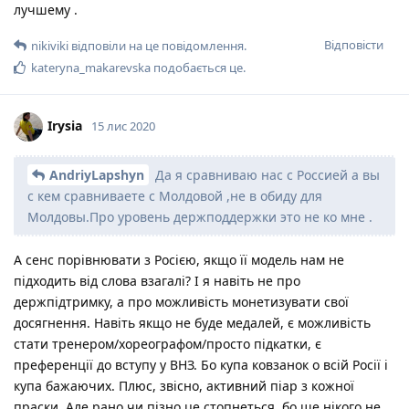
лучшему .
Відповісти
nikiviki
відповіли на це повідомлення.
kateryna_makarevska
подобається це
.
Irysia
15 лис 2020
AndriyLapshyn
Да я сравниваю нас с Россией а вы
с кем сравниваете с Молдовой ,не в обиду для
Молдовы.Про уровень держподдержки это не ко мне .
А сенс порівнювати з Росією, якщо її модель нам не
підходить від слова взагалі? І я навіть не про
держпідтримку, а про можливість монетизувати свої
досягнення. Навіть якщо не буде медалей, є можливість
стати тренером/хореографом/просто підкатки, є
преференції до вступу у ВНЗ. Бо купа ковзанок о всій Росії і
купа бажаючих. Плюс, звісно, активний піар з кожної
праски. Але рано чи пізно це стопнеться, бо ще нікого не