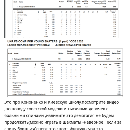
Это про Кононенко и Киевскую школу,посмотрите видео
,по поводу советской модели и тысячами девочек с
больными спинами ,извините это демогогия не будем
продолжать(можно играть в шахматы -наверное , если за
спину боишься)спорт это спорт, физкультура это