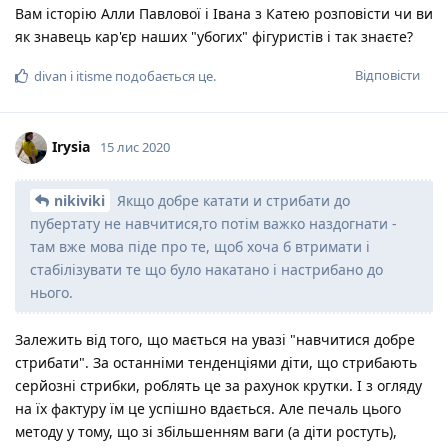
Вам історію Алли Павлової і Івана з Катею розповісти чи ви
як знавець кар'єр наших "убогих" фігуристів і так знаєте?
Відповісти
divan
і
itisme
подобається це
.
Irysia
15 лис 2020
nikiviki
Якщо добре катати и стрибати до
пубертату не навчитися,то потім важко наздогнати -
там вже мова піде про те, щоб хоча б втримати і
стабілізувати те що було накатано і настрибано до
нього.
Залежить від того, що мається на увазі "навчитися добре
стрибати". За останніми тенденціями діти, що стрибають
серйозні стрибки, роблять це за рахунок крутки. І з огляду
на їх фактуру їм це успішно вдається. Але печаль цього
методу у тому, що зі збільшенням ваги (а діти ростуть),