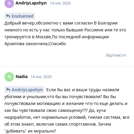
AndriyLapshyn
A
14 лис 2020
Enshanted
Добрый вечер,обсолютно с вами согласен В Болгарии
немного но есть у нас только бывшие Россияне или те кто
тренируется в Москве,По последней информации
Архипова закончила,Спасибо
Відповісти
Nadia
N
14 лис 2020
AndriyLapshyn
Если бы вас и ваши труды назвали
убогими и унылыми,что бы вы почувствовали? Вы бы
почувствовали мотивацию и желание что-то еще делать и
как бы чувствовали свою самооценку??? Да, куча
недоработок, нет нормальных условий, гнилая система, все
об этом знают, включая самих спортсменов. Зачем
"добивать" их морально?