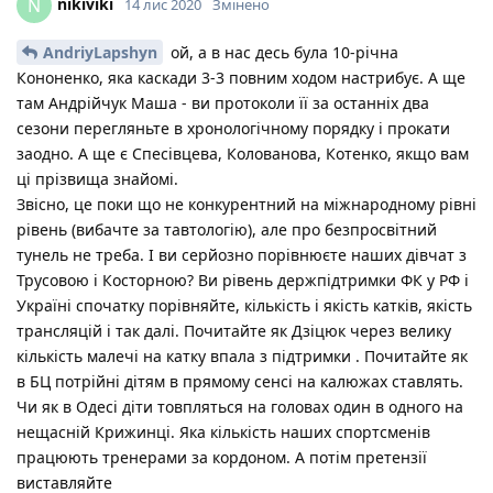
nikiviki
N
14 лис 2020
Змінено
AndriyLapshyn
ой, а в нас десь була 10-річна
Кононенко, яка каскади 3-3 повним ходом настрибує. А ще
там Андрійчук Маша - ви протоколи її за останніх два
сезони перегляньте в хронологічному порядку і прокати
заодно. А ще є Спесівцева, Колованова, Котенко, якщо вам
ці прізвища знайомі.
Звісно, це поки що не конкурентний на міжнародному рівні
рівень (вибачте за тавтологію), але про безпросвітний
тунель не треба. І ви серйозно порівнюєте наших дівчат з
Трусовою і Косторною? Ви рівень держпідтримки ФК у РФ і
Україні спочатку порівняйте, кількість і якість катків, якість
трансляцій і так далі. Почитайте як Дзіцюк через велику
кількість малечі на катку впала з підтримки . Почитайте як
в БЦ потрійні дітям в прямому сенсі на калюжах ставлять.
Чи як в Одесі діти товпляться на головах один в одного на
нещасній Крижинці. Яка кількість наших спортсменів
працюють тренерами за кордоном. А потім претензії
виставляйте