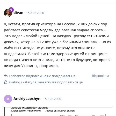
divan
15 лис 2020
Я, кстати, против ориентира на Россию. У них до сих пор
работает советская модель, где главная задача спорта –
это медаль любой ценой. На каждую Трусову есть тысячи
девочек, которые в 12 лет уже с больными спинами – но их
имён вы никогда не узнаете, потому что они не на
пьедесталах. В этой системе здоровье детей в принципе
никогда ничего не значило, и это не то будущее, которое я
вижу для Украины, например.
Відповісти
Enshanted
відповіли на це повідомлення.
skating
і
kateryna_makarevska
подобається це
.
AndriyLapshyn
A
15 лис 2020