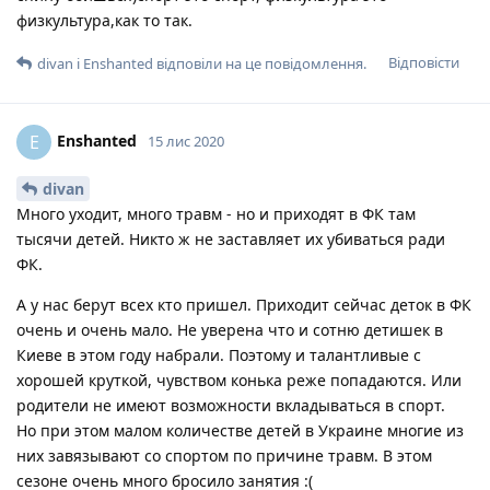
физкультура,как то так.
Відповісти
divan
і
Enshanted
відповіли на це повідомлення.
Enshanted
E
15 лис 2020
divan
Много уходит, много травм - но и приходят в ФК там
тысячи детей. Никто ж не заставляет их убиваться ради
ФК.
А у нас берут всех кто пришел. Приходит сейчас деток в ФК
очень и очень мало. Не уверена что и сотню детишек в
Киеве в этом году набрали. Поэтому и талантливые с
хорошей круткой, чувством конька реже попадаются. Или
родители не имеют возможности вкладываться в спорт.
Но при этом малом количестве детей в Украине многие из
них завязывают со спортом по причине травм. В этом
сезоне очень много бросило занятия :(