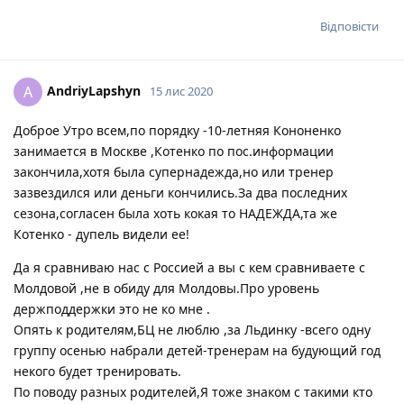
Відповісти
AndriyLapshyn
A
15 лис 2020
Доброе Утро всем,по порядку -10-летняя Кононенко
занимается в Москве ,Котенко по пос.информации
закончила,хотя была супернадежда,но или тренер
зазвездился или деньги кончились.За два последних
сезона,согласен была хоть кокая то НАДЕЖДА,та же
Котенко - дупель видели ее!
Да я сравниваю нас с Россией а вы с кем сравниваете с
Молдовой ,не в обиду для Молдовы.Про уровень
держподдержки это не ко мне .
Опять к родителям,БЦ не люблю ,за Льдинку -всего одну
группу осенью набрали детей-тренерам на будующий год
некого будет тренировать.
По поводу разных родителей,Я тоже знаком с такими кто