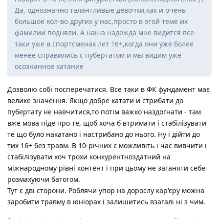
Да, однозначно талантливые девочки,как и очень
большое кол-во других у нас,просто в этой теме их
фамилии подняли. А наша надежда мне видится все
таки уже в спортсменах лет 16+,когда они уже более
менее справились с пубертатом и мы видим уже
осознанное катание
Дозволю собі посперечатися. Все таки в ФК фундамент має
велике значення. Якщо добре катати и стрибати до
пубертату не навчитися,то потім важко наздогнати - там
вже мова піде про те, щоб хоча б втримати і стабілізувати
те що було накатано і настрибано до нього. Ну і дійти до
тих 16+ без травм. В 10-річних є можливіть і час вивчити і
стабілізувати хоч трохи конкурентноздатний на
міжнародному рівні контент і при цьому не заганяти себе
розмахуючи батогом.
Тут є дві сторони. Роблячи упор на дорослу кар'єру можна
заробити травму в юніорах і залишитись взагалі ні з чим.