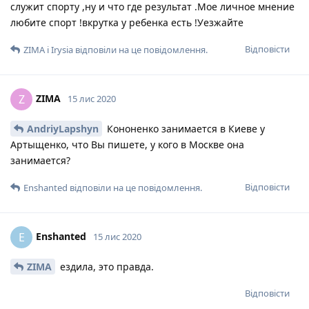
служит спорту ,ну и что где результат .Мое личное мнение
любите спорт !вкрутка у ребенка есть !Уезжайте
Відповісти
ZIMA
і
Irysia
відповіли на це повідомлення.
ZIMA
Z
15 лис 2020
AndriyLapshyn
Кононенко занимается в Киеве у
Артыщенко, что Вы пишете, у кого в Москве она
занимается?
Відповісти
Enshanted
відповіли на це повідомлення.
Enshanted
E
15 лис 2020
ZIMA
ездила, это правда.
Відповісти