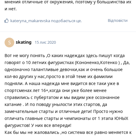
мнения отличные от окружения, поэтому у большинства их
и нет.
Відповісти
kateryna_makarevska
подобається це
.
skating
S
15 лис 2020
Вот не могу понять ,О каких надеждах здесь пишут когда
говорят о 10 летних фигуристках (Кононенко,Котенко ) , Да,
однозначно талантливые девочки,как и очень большое
кол-во других у нас,просто в этой теме их фамилии
подняли. А наша надежда мне видится все таки уже в
спортсменах лет 16+,когда они уже более менее
справились с пубертатом и мы видим уже осознанное
катание . И по поводу унылости этих стартов, да
замечательные старты и отличные дети! Просто нужно
отличать главные старты и чемпионаты от 1 этапа ЮНЫХ
фигуристов! У них все впереди!
Как бы мы не жаловались ,но система все равно меняется к