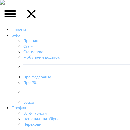
Контакти
5
of
78
повідомлень
🏆 Змагання
Сезон 2020-21
Всеукраїнські змагання юних фігуристів, юнаків та
дівчат
Share
kateryna_makarevska
10 лис 2020
Сторінки етапів на сайті:
1-й етап:
Одеса, 11-14 листопада
2-й етап:
Харків, 1-4 грудня
3-й етап:
Богуслав, 21-24 грудня
4-й етап:
Харків, 25-28 січня