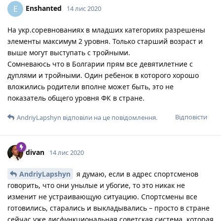
Enshanted
E
14 лис 2020
На укр.соревнованиях в младших категориях разрешены
элементы максимум 2 уровня. Только старший возраст и
выше могут выступать с тройными.
Сомневаюсь что в Болгарии прям все девятилетние с
дуплями и тройными. Один ребенок в которого хорошо
вложились родители вполне может быть, это не
показатель общего уровня ФК в стране.
Відповісти
AndriyLapshyn
відповіли на це повідомлення.
divan
14 лис 2020
AndriyLapshyn
я думаю, если в адрес спортсменов
говорить, что они унылые и убогие, то это никак не
изменит не устраивающую ситуацию. Спортсмены все
готовились, старались и выкладывались – просто в стране
сейчас уже дисфункциональная советская система, которая