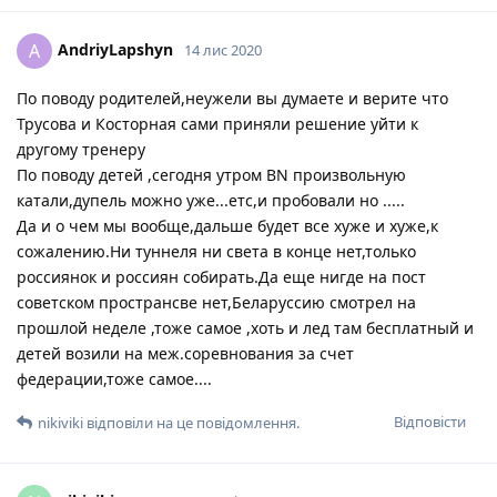
AndriyLapshyn
A
14 лис 2020
По поводу родителей,неужели вы думаете и верите что
Трусова и Косторная сами приняли решение уйти к
другому тренеру
По поводу детей ,сегодня утром BN произвольную
катали,дупель можно уже...етс,и пробовали но .....
Да и о чем мы вообще,дальше будет все хуже и хуже,к
сожалению.Ни туннеля ни света в конце нет,только
россиянок и россиян собирать.Да еще нигде на пост
советском пространсве нет,Беларуссию смотрел на
прошлой неделе ,тоже самое ,хоть и лед там бесплатный и
детей возили на меж.соревнования за счет
федерации,тоже самое....
Відповісти
nikiviki
відповіли на це повідомлення.