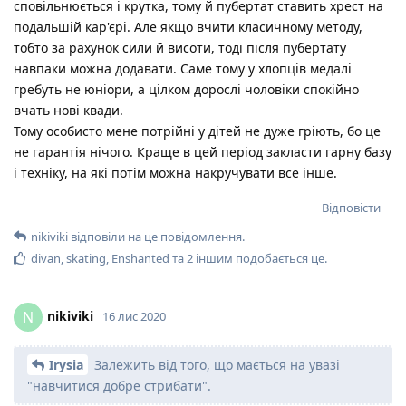
сповільнюється і крутка, тому й пубертат ставить хрест на
подальшій кар'єрі. Але якщо вчити класичному методу,
тобто за рахунок сили й висоти, тоді після пубертату
навпаки можна додавати. Саме тому у хлопців медалі
гребуть не юніори, а цілком дорослі чоловіки спокійно
вчать нові квади.
Тому особисто мене потрійні у дітей не дуже гріють, бо це
не гарантія нічого. Краще в цей період закласти гарну базу
і техніку, на які потім можна накручувати все інше.
Відповісти
nikiviki
відповіли на це повідомлення.
divan
,
skating
,
Enshanted
та
2
іншим
подобається це
.
nikiviki
N
16 лис 2020
Irysia
Залежить від того, що мається на увазі
"навчитися добре стрибати".