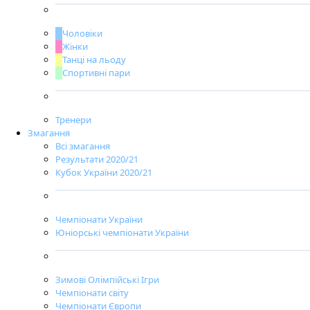
5-й етап:
Бровари, 23-27 лютого
6-й етап:
Біла Церква, 18-21 березня
Фінал:
Київ, 21-24 квітня
Календар УФФК
Відповісти
kateryna_makarevska
10 лис 2020
1-й етап Всеукраїнських змагань юних фігуристів, юнаків
та дівчат стартує 11 листопада в Одесі.
Розклад:
Ср, 11.11
11:00-12:15 – Танці (Junior, Advance, Interm. Basic)
12:30-16.30 – Дівчата 2012+ ДП
16:45-18:00 – Танці (Junior, Advance, Interm. Basic)
18:15-18:45 – Хлопці 2011-12 ДП