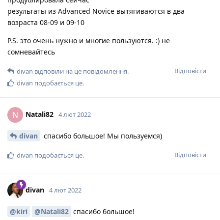
результаты из Advanced Novice вытягиваются в два
возраста 08-09 и 09-10
P.S. это очень нужно и многие пользуются. :) не
сомневайтесь
Відповісти
divan
відповіли на це повідомлення.
divan
подобається це
.
Natali82
N
4 лют 2022
divan
спасибо большое! Мы пользуемся)
Відповісти
divan
подобається це
.
divan
4 лют 2022
@kiri
@Natali82
спасибо большое!