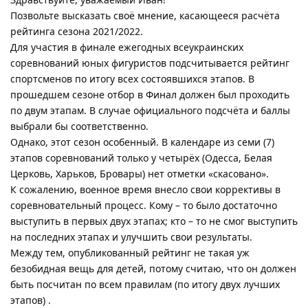
Позвольте высказать своё мнение, касающееся расчёта
рейтинга сезона 2021/2022.
Для участия в финале ежегодных всеукраинских
соревнований юных фигуристов подсчитывается рейтинг
спортсменов по итогу всех состоявшихся этапов. В
прошедшем сезоне отбор в Финал должен был проходить
по двум этапам. В случае официального подсчёта и баллы
выбрали бы соответственно.
Однако, этот сезон особенный. В календаре из семи (7)
этапов соревнований только у четырёх (Одесса, Белая
Церковь, Харьков, Бровары) нет отметки «скасовано».
К сожалению, военное время внесло свои коррективы в
соревновательный процесс. Кому – то было достаточно
выступить в первых двух этапах; кто – то не смог выступить
на последних этапах и улучшить свои результаты.
Между тем, опубликованный рейтинг не такая уж
безобидная вещь для детей, потому считаю, что он должен
быть посчитан по всем правилам (по итогу двух лучших
этапов) .