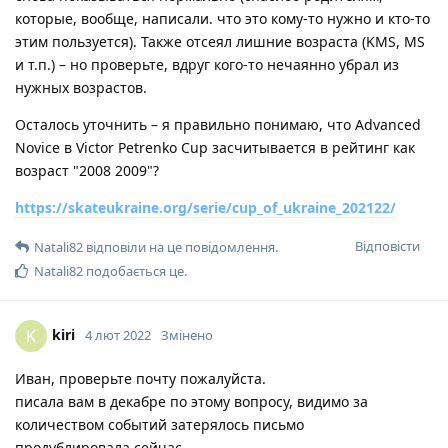
которые, вообще, написали. что это кому-то нужно и кто-то
этим пользуется). Также отсеял лишние возраста (KMS, MS
и т.п.) – но проверьте, вдруг кого-то нечаянно убрал из
нужных возрастов.
Осталось уточнить – я правильно понимаю, что Advanced
Novice в Victor Petrenko Cup засчитывается в рейтинг как
возраст "2008 2009"?
https://skateukraine.org/serie/cup_of_ukraine_202122/
Відповісти
Natali82
відповіли на це повідомлення.
Natali82
подобається це
.
kiri
K
4 лют 2022
Змінено
Иван, проверьте почту пожалуйста.
писала вам в декабре по этому вопросу, видимо за
количеством событий затерялось письмо
продублировала сейчас