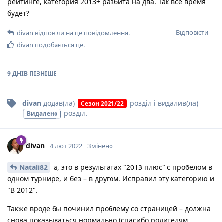
рейтинге, категория 2013+ разбита на два. Так все время
будет?
Відповісти
divan
відповіли на це повідомлення.
divan
подобається це
.
9 ДНІВ
ПІЗНІШЕ
divan
додав(ла)
розділ
і видалив(ла)
Сезон 2021/22
розділ
.
Видалено
divan
4 лют 2022
Змінено
Natali82
а, это в результатах "2013 плюс" с пробелом в
одном турнире, и без – в другом. Исправил эту категорию и
"B 2012".
Также вроде бы починил проблему со страницей – должна
снова показываться нормально (спасибо родителям,