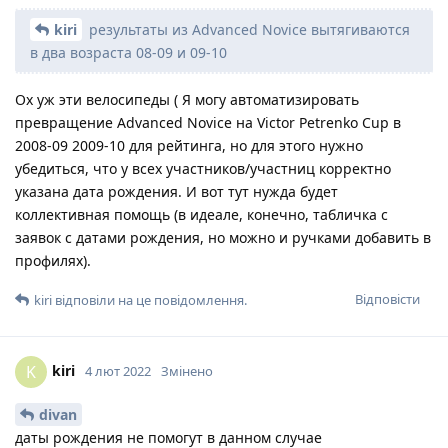
kiri
результаты из Advanced Novice вытягиваются
в два возраста 08-09 и 09-10
Ох уж эти велосипеды ( Я могу автоматизировать
превращение Advanced Novice на Victor Petrenko Cup в
2008-09 2009-10 для рейтинга, но для этого нужно
убедиться, что у всех участников/участниц корректно
указана дата рождения. И вот тут нужда будет
коллективная помощь (в идеале, конечно, табличка с
заявок с датами рождения, но можно и ручками добавить в
профилях).
Відповісти
kiri
відповіли на це повідомлення.
kiri
K
4 лют 2022
Змінено
divan
даты рождения не помогут в данном случае