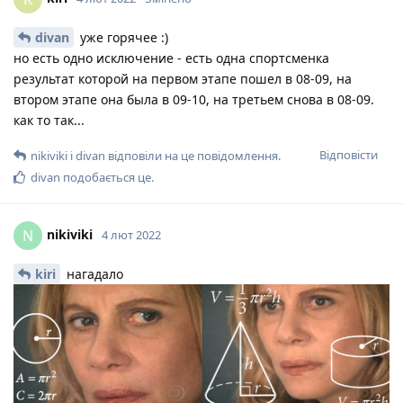
divan
уже горячее :)
но есть одно исключение - есть одна спортсменка
результат которой на первом этапе пошел в 08-09, на
втором этапе она была в 09-10, на третьем снова в 08-09.
как то так...
Відповісти
nikiviki
і
divan
відповіли на це повідомлення.
divan
подобається це
.
nikiviki
N
4 лют 2022
kiri
нагадало