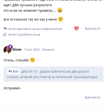
идет ДВА лучших результата.
это если не изменят правила....
все остальное так же как у меня
Відповісти
divan
відповіли на це повідомлення.
divan
подобається це
.
divan
7 лют 2022
Змінено
Огонь, спасибо
kiri
дев 09-10 - Дарья Бабчинская два раза в
списке, второй раз повтор в латинской транскрипции
Исправил.
Відповісти