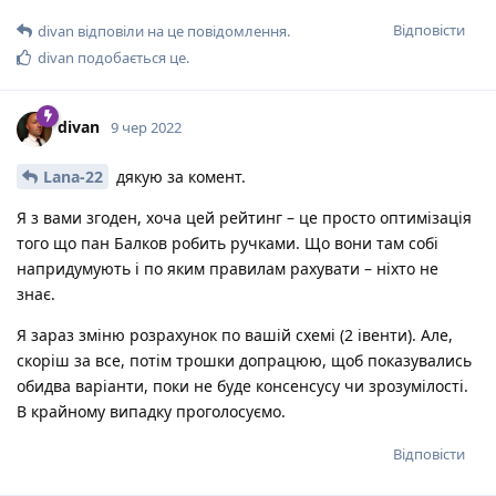
Відповісти
divan
відповіли на це повідомлення.
divan
подобається це
.
divan
9 чер 2022
Lana-22
дякую за комент.
Я з вами згоден, хоча цей рейтинг – це просто оптимізація
того що пан Балков робить ручками. Що вони там собі
напридумують і по яким правилам рахувати – ніхто не
знає.
Я зараз зміню розрахунок по вашій схемі (2 івенти). Але,
скоріш за все, потім трошки допрацюю, щоб показувались
обидва варіанти, поки не буде консенсусу чи зрозумілості.
В крайному випадку проголосуємо.
Відповісти