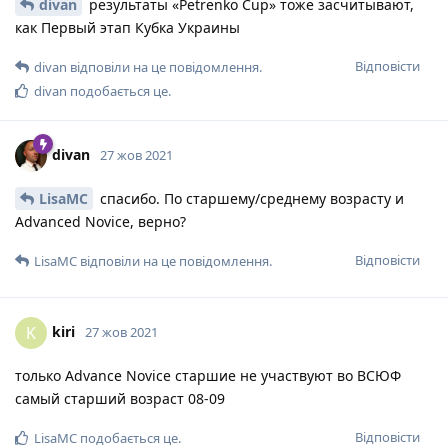
divan
результаты «Petrenko Cup» тоже засчитывают,
как Первый этап Кубка Украины
Відповісти
divan
відповіли на це повідомлення.
divan
подобається це
.
divan
27 жов 2021
LisaMC
спасибо. По старшему/среднему возрасту и
Advanced Novice, верно?
Відповісти
LisaMC
відповіли на це повідомлення.
kiri
K
27 жов 2021
только Advance Novice старшие не участвуют во ВСЮФ
самый старший возраст 08-09
Відповісти
LisaMC
подобається це
.