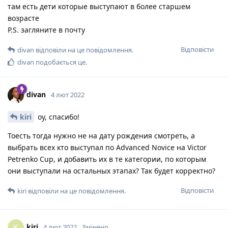
там есть дети которые выступают в более старшем
возрасте
P.S. загляните в почту
Відповісти
divan
відповіли на це повідомлення.
divan
подобається це
.
divan
4 лют 2022
kiri
оу, спасибо!
Тоесть тогда нужно не на дату рождения смотреть, а
выбрать всех кто выступал по Advanced Novice на Victor
Petrenko Cup, и добавить их в те категории, по которым
они выступали на остальных этапах? Так будет корректно?
Відповісти
kiri
відповіли на це повідомлення.
kiri
K
4 лют 2022
Змінено