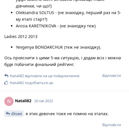
дівчинки, чи що?)
Oleksandra SOLTUS - (не знаходжу, перший раз на 5-
му етапі старт?)
Anisia KARETNIKOVA - (не знаходжу теж)
Ladies 2012 2013
Yevgenya BONDARCHUK (теж не знаходжу).
Ось прояснити з цими 5-ма ситуацію, і додам всіх і можна
буде побачити фінальний рейтинг.
Відповісти
Natali82
відповіли на це повідомлення.
Natali82
подобається це
.
Natali82
N
20 кві 2022
divan
я этих девочек тоже не помню на этапах.
Відповісти