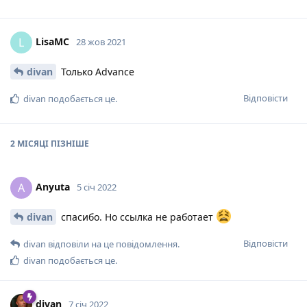
LisaMC
L
28 жов 2021
divan
Только Advance
Відповісти
divan
подобається це
.
2 МІСЯЦІ
ПІЗНІШЕ
Anyuta
A
5 січ 2022
divan
спасибо. Но ссылка не работает
Відповісти
divan
відповіли на це повідомлення.
divan
подобається це
.
divan
7 січ 2022