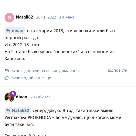
Natali82
N
20 кві 2022
Змінено
divan
в категории 2013, эти девочки могли быть
первый раз , да.
И в 2012-13 тоже.
На 5 этапе было много "новеньких" и в основном из
Харькова.
Відповісти
divan
відповіли на це повідомлення.
divan
подобається це
.
divan
20 кві 2022
Natali82
супер, дякую. Я тоді таки тільки зміню
Yermakova PROKHODA – бо не думаю, що в когось може
бути таке імʼя.
Ок, додано 5-й етап.