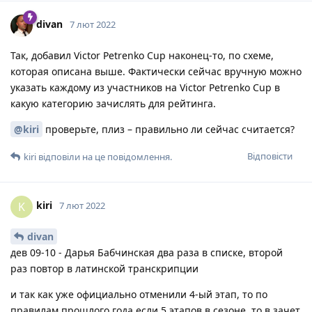
divan
7 лют 2022
Так, добавил Victor Petrenko Cup наконец-то, по схеме,
которая описана выше. Фактически сейчас вручную можно
указать каждому из участников на Victor Petrenko Cup в
какую категорию зачислять для рейтинга.
@kiri
проверьте, плиз – правильно ли сейчас считается?
Відповісти
kiri
відповіли на це повідомлення.
kiri
K
7 лют 2022
divan
дев 09-10 - Дарья Бабчинская два раза в списке, второй
раз повтор в латинской транскрипции
и так как уже официально отменили 4-ый этап, то по
правилам прошлого года если 5 этапов в сезоне, то в зачет