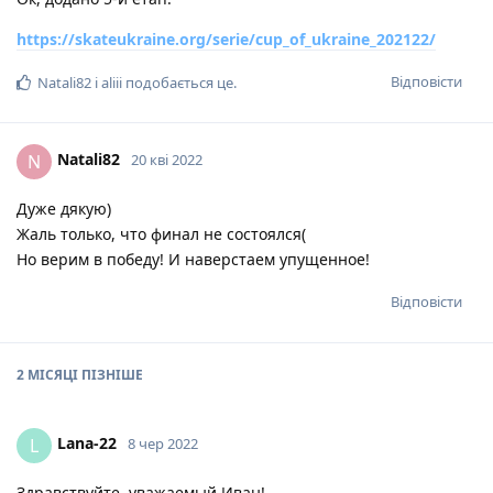
https://skateukraine.org/serie/cup_of_ukraine_202122/
Відповісти
Natali82
і
aliii
подобається це
.
Natali82
N
20 кві 2022
Дуже дякую)
Жаль только, что финал не состоялся(
Но верим в победу! И наверстаем упущенное!
Відповісти
2 МІСЯЦІ
ПІЗНІШЕ
Lana-22
L
8 чер 2022
Здравствуйте, уважаемый Иван!