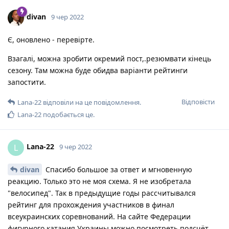
divan
9 чер 2022
Є, оновлено - перевірте.
Взагалі, можна зробити окремий пост,.резюмвати кінець
сезону. Там можна буде обидва варіанти рейтинги
запостити.
Відповісти
Lana-22
відповіли на це повідомлення.
Lana-22
подобається це
.
Lana-22
L
9 чер 2022
divan
Спасибо большое за ответ и мгновенную
реакцию. Только это не моя схема. Я не изобретала
"велосипед". Так в предыдущие годы рассчитывался
рейтинг для прохождения участников в финал
всеукраинских соревнований. На сайте Федерации
фигурного катания Украины можно посмотреть подсчёт