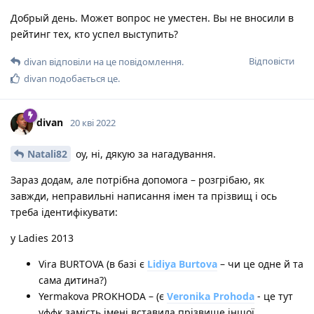
Добрый день. Может вопрос не уместен. Вы не вносили в
рейтинг тех, кто успел выступить?
Відповісти
divan
відповіли на це повідомлення.
divan
подобається це
.
divan
20 кві 2022
Natali82
оу, ні, дякую за нагадування.
Зараз додам, але потрібна допомога – розгрібаю, як
завжди, неправильні написання імен та прізвищ і ось
треба ідентифікувати:
у Ladies 2013
Vira BURTOVA (в базі є
Lidiya Burtova
– чи це одне й та
сама дитина?)
Yermakova PROKHODA – (є
Veronika Prohoda
- це тут
уффк замість імені вставила прізвище іншої