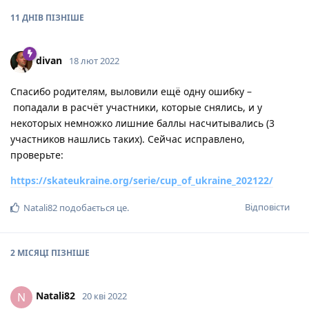
11 ДНІВ
ПІЗНІШЕ
divan
18 лют 2022
Спасибо родителям, выловили ещё одну ошибку –
попадали в расчёт участники, которые снялись, и у
некоторых немножко лишние баллы насчитывались (3
участников нашлись таких). Сейчас исправлено,
проверьте:
https://skateukraine.org/serie/cup_of_ukraine_202122/
Відповісти
Natali82
подобається це
.
2 МІСЯЦІ
ПІЗНІШЕ
Natali82
N
20 кві 2022