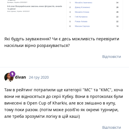
Які будуть зауваження? Чи є десь можливість перевірити
наскільки вірно розрахувається?
Відповісти
divan
24 гру 2020
Там в рейтинг потрапили ще категорії "МС" та "КМС", хоча
вони не відносяться до серії Кубку. Вони в протоколах були
винесені в Open Cup of Kharkiv, але все змішано в купу,
тому поки разом. (потім може розіб'ю як окремі турнири,
але треба зрозуміти логіку в цій каші)
Відповісти