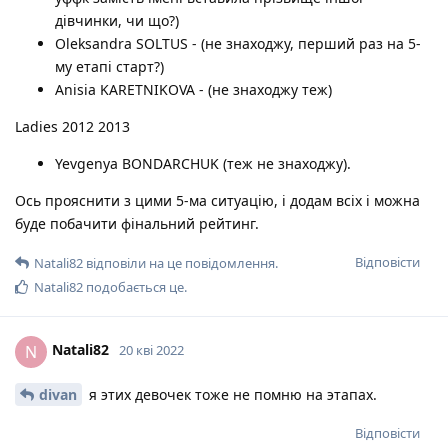
дівчинки, чи що?)
Oleksandra SOLTUS - (не знаходжу, перший раз на 5-
му етапі старт?)
Anisia KARETNIKOVA - (не знаходжу теж)
Ladies 2012 2013
Yevgenya BONDARCHUK (теж не знаходжу).
Ось прояснити з цими 5-ма ситуацію, і додам всіх і можна
буде побачити фінальний рейтинг.
Відповісти
Natali82
відповіли на це повідомлення.
Natali82
подобається це
.
Natali82
N
20 кві 2022
divan
я этих девочек тоже не помню на этапах.
Відповісти