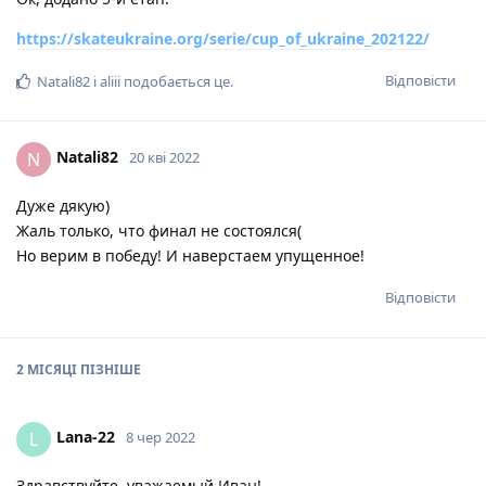
https://skateukraine.org/serie/cup_of_ukraine_202122/
Відповісти
Natali82
і
aliii
подобається це
.
Natali82
N
20 кві 2022
Дуже дякую)
Жаль только, что финал не состоялся(
Но верим в победу! И наверстаем упущенное!
Відповісти
2 МІСЯЦІ
ПІЗНІШЕ
Lana-22
L
8 чер 2022
Здравствуйте, уважаемый Иван!