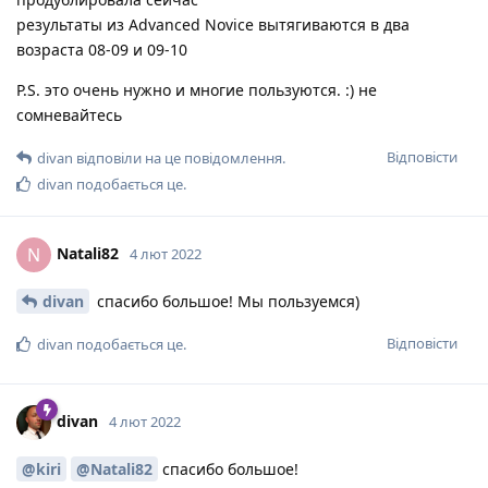
результаты из Advanced Novice вытягиваются в два
возраста 08-09 и 09-10
P.S. это очень нужно и многие пользуются. :) не
сомневайтесь
Відповісти
divan
відповіли на це повідомлення.
divan
подобається це
.
Natali82
N
4 лют 2022
divan
спасибо большое! Мы пользуемся)
Відповісти
divan
подобається це
.
divan
4 лют 2022
@kiri
@Natali82
спасибо большое!