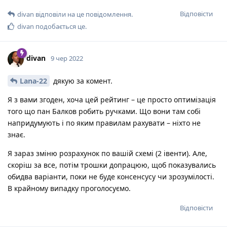
Відповісти
divan
відповіли на це повідомлення.
divan
подобається це
.
divan
9 чер 2022
Lana-22
дякую за комент.
Я з вами згоден, хоча цей рейтинг – це просто оптимізація
того що пан Балков робить ручками. Що вони там собі
напридумують і по яким правилам рахувати – ніхто не
знає.
Я зараз зміню розрахунок по вашій схемі (2 івенти). Але,
скоріш за все, потім трошки допрацюю, щоб показувались
обидва варіанти, поки не буде консенсусу чи зрозумілості.
В крайному випадку проголосуємо.
Відповісти