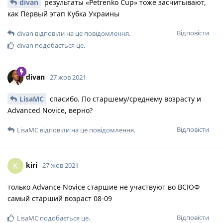
divan
результаты «Petrenko Cup» тоже засчитывают,
как Первый этап Кубка Украины
Відповісти
divan
відповіли на це повідомлення.
divan
подобається це
.
divan
27 жов 2021
LisaMC
спасибо. По старшему/среднему возрасту и
Advanced Novice, верно?
Відповісти
LisaMC
відповіли на це повідомлення.
kiri
K
27 жов 2021
только Advance Novice старшие не участвуют во ВСЮФ
самый старший возраст 08-09
Відповісти
LisaMC
подобається це
.