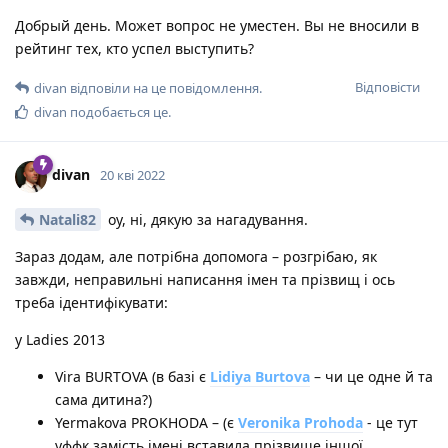
Добрый день. Может вопрос не уместен. Вы не вносили в
рейтинг тех, кто успел выступить?
Відповісти
divan
відповіли на це повідомлення.
divan
подобається це
.
divan
20 кві 2022
Natali82
оу, ні, дякую за нагадування.
Зараз додам, але потрібна допомога – розгрібаю, як
завжди, неправильні написання імен та прізвищ і ось
треба ідентифікувати:
у Ladies 2013
Vira BURTOVA (в базі є
Lidiya Burtova
– чи це одне й та
сама дитина?)
Yermakova PROKHODA – (є
Veronika Prohoda
- це тут
уффк замість імені вставила прізвище іншої