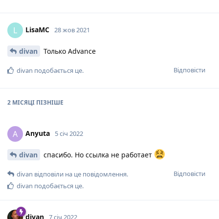
LisaMC
L
28 жов 2021
divan
Только Advance
Відповісти
divan
подобається це
.
2 МІСЯЦІ
ПІЗНІШЕ
Anyuta
A
5 січ 2022
divan
спасибо. Но ссылка не работает
Відповісти
divan
відповіли на це повідомлення.
divan
подобається це
.
divan
7 січ 2022