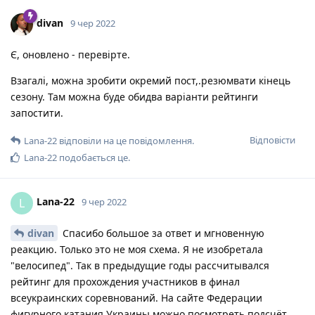
divan
9 чер 2022
Є, оновлено - перевірте.
Взагалі, можна зробити окремий пост,.резюмвати кінець
сезону. Там можна буде обидва варіанти рейтинги
запостити.
Відповісти
Lana-22
відповіли на це повідомлення.
Lana-22
подобається це
.
Lana-22
L
9 чер 2022
divan
Спасибо большое за ответ и мгновенную
реакцию. Только это не моя схема. Я не изобретала
"велосипед". Так в предыдущие годы рассчитывался
рейтинг для прохождения участников в финал
всеукраинских соревнований. На сайте Федерации
фигурного катания Украины можно посмотреть подсчёт