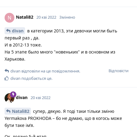
Natali82
N
20 кві 2022
Змінено
divan
в категории 2013, эти девочки могли быть
первый раз , да.
И в 2012-13 тоже.
На 5 этапе было много "новеньких" и в основном из
Харькова.
Відповісти
divan
відповіли на це повідомлення.
divan
подобається це
.
divan
20 кві 2022
Natali82
супер, дякую. Я тоді таки тільки зміню
Yermakova PROKHODA – бо не думаю, що в когось може
бути таке імʼя.
Ок, додано 5-й етап.