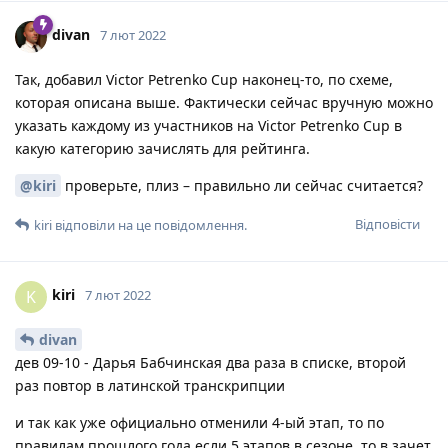
divan
7 лют 2022
Так, добавил Victor Petrenko Cup наконец-то, по схеме,
которая описана выше. Фактически сейчас вручную можно
указать каждому из участников на Victor Petrenko Cup в
какую категорию зачислять для рейтинга.
@kiri
проверьте, плиз – правильно ли сейчас считается?
Відповісти
kiri
відповіли на це повідомлення.
kiri
K
7 лют 2022
divan
дев 09-10 - Дарья Бабчинская два раза в списке, второй
раз повтор в латинской транскрипции
и так как уже официально отменили 4-ый этап, то по
правилам прошлого года если 5 этапов в сезоне, то в зачет