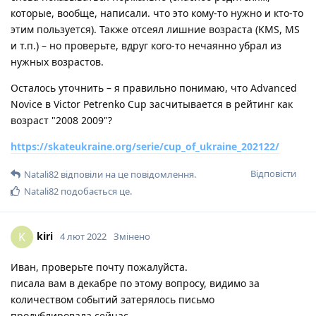
которые, вообще, написали. что это кому-то нужно и кто-то
этим пользуется). Также отсеял лишние возраста (KMS, MS
и т.п.) – но проверьте, вдруг кого-то нечаянно убрал из
нужных возрастов.
Осталось уточнить – я правильно понимаю, что Advanced
Novice в Victor Petrenko Cup засчитывается в рейтинг как
возраст "2008 2009"?
https://skateukraine.org/serie/cup_of_ukraine_202122/
Відповісти
Natali82
відповіли на це повідомлення.
Natali82
подобається це
.
kiri
K
4 лют 2022
Змінено
Иван, проверьте почту пожалуйста.
писала вам в декабре по этому вопросу, видимо за
количеством событий затерялось письмо
продублировала сейчас