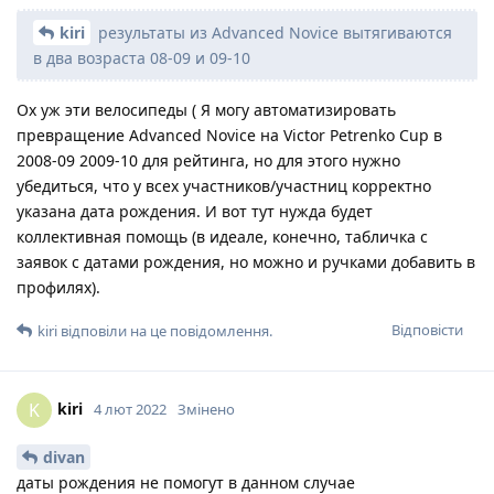
kiri
результаты из Advanced Novice вытягиваются
в два возраста 08-09 и 09-10
Ох уж эти велосипеды ( Я могу автоматизировать
превращение Advanced Novice на Victor Petrenko Cup в
2008-09 2009-10 для рейтинга, но для этого нужно
убедиться, что у всех участников/участниц корректно
указана дата рождения. И вот тут нужда будет
коллективная помощь (в идеале, конечно, табличка с
заявок с датами рождения, но можно и ручками добавить в
профилях).
Відповісти
kiri
відповіли на це повідомлення.
kiri
K
4 лют 2022
Змінено
divan
даты рождения не помогут в данном случае