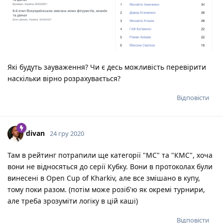
Які будуть зауваження? Чи є десь можливість перевірити
наскільки вірно розрахувається?
Відповісти
divan
24 гру 2020
Там в рейтинг потрапили ще категорії "МС" та "КМС", хоча
вони не відносяться до серії Кубку. Вони в протоколах були
винесені в Open Cup of Kharkiv, але все змішано в купу,
тому поки разом. (потім може розіб'ю як окремі турнири,
але треба зрозуміти логіку в цій каші)
Відповісти