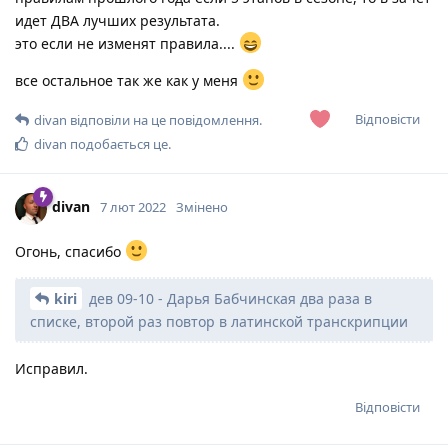
идет ДВА лучших результата.
это если не изменят правила....
все остальное так же как у меня
Відповісти
divan
відповіли на це повідомлення.
divan
подобається це
.
divan
7 лют 2022
Змінено
Огонь, спасибо
kiri
дев 09-10 - Дарья Бабчинская два раза в
списке, второй раз повтор в латинской транскрипции
Исправил.
Відповісти