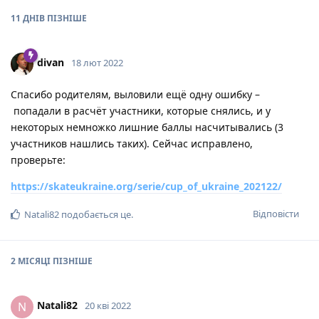
11 ДНІВ
ПІЗНІШЕ
divan
18 лют 2022
Спасибо родителям, выловили ещё одну ошибку –
попадали в расчёт участники, которые снялись, и у
некоторых немножко лишние баллы насчитывались (3
участников нашлись таких). Сейчас исправлено,
проверьте:
https://skateukraine.org/serie/cup_of_ukraine_202122/
Відповісти
Natali82
подобається це
.
2 МІСЯЦІ
ПІЗНІШЕ
Natali82
N
20 кві 2022