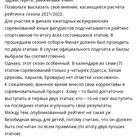
Позвольте высказать своё мнение, касающееся расчёта
рейтинга сезона 2021/2022.
Для участия в финале ежегодных всеукраинских
соревнований юных фигуристов подсчитывается рейтинг
спортсменов по итогу всех состоявшихся этапов. В
прошедшем сезоне отбор в Финал должен был проходить
по двум этапам. В случае официального подсчёта и баллы
выбрали бы соответственно.
Однако, этот сезон особенный. В календаре из семи (7)
этапов соревнований только у четырёх (Одесса, Белая
Церковь, Харьков, Бровары) нет отметки «скасовано».
К сожалению, военное время внесло свои коррективы в
соревновательный процесс. Кому – то было достаточно
выступить в первых двух этапах; кто – то не смог выступить
на последних этапах и улучшить свои результаты.
Между тем, опубликованный рейтинг не такая уж
безобидная вещь для детей, потому считаю, что он должен
быть посчитан по всем правилам (по итогу двух лучших
этапов) .