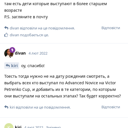
там есть дети которые выступают в более старшем
возрасте
P.S. загляните в почту
Відповісти
divan
відповіли на це повідомлення.
divan
подобається це
.
divan
4 лют 2022
kiri
оу, спасибо!
Тоесть тогда нужно не на дату рождения смотреть, а
выбрать всех кто выступал по Advanced Novice на Victor
Petrenko Cup, и добавить их в те категории, по которым
они выступали на остальных этапах? Так будет корректно?
Відповісти
kiri
відповіли на це повідомлення.
kiri
K
4 лют 2022
Змінено