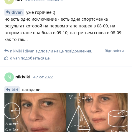
divan
уже горячее :)
но есть одно исключение - есть одна спортсменка
результат которой на первом этапе пошел в 08-09, на
втором этапе она была в 09-10, на третьем снова в 08-09.
как то так...
Відповісти
nikiviki
і
divan
відповіли на це повідомлення.
divan
подобається це
.
nikiviki
N
4 лют 2022
kiri
нагадало