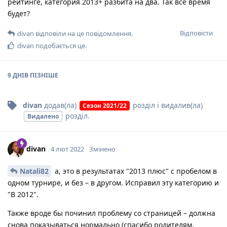
рейтинге, категория 2013+ разбита на два. Так все время
будет?
Відповісти
divan
відповіли на це повідомлення.
divan
подобається це
.
9 ДНІВ
ПІЗНІШЕ
divan
додав(ла)
розділ
і видалив(ла)
Сезон 2021/22
розділ
.
Видалено
divan
4 лют 2022
Змінено
Natali82
а, это в результатах "2013 плюс" с пробелом в
одном турнире, и без – в другом. Исправил эту категорию и
"B 2012".
Также вроде бы починил проблему со страницей – должна
снова показываться нормально (спасибо родителям,