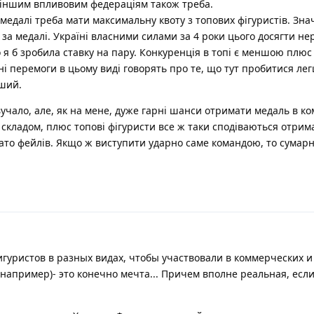
о іншим впливовим федераціям також треба.
 медалі треба мати максимальну квоту з топових фігуристів. Зн
я за медалі. Україні власними силами за 4 роки цього досягти не
 я б зробила ставку на пару. Конкуренція в топі є меншою плюс 
вні перемоги в цьому виді говорять про те, що тут пробитися лег
іший.
учало, але, як на мене, дуже гарні шанси отримати медаль в ко
 складом, плюс топові фігуристи все ж таки сподіваються отрим
агато фейлів. Якщо ж виступити ударно саме командою, то сумар
игуристов в разных видах, чтобы участвовали в коммерческих и
 например)- это конечно мечта... Причем вполне реальная, есл
.