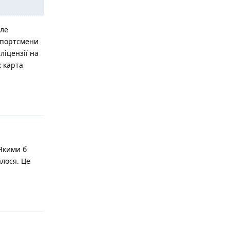
Але
 спортсмени
ліцензії на
к карта
Відповісти
 Якими б
лося. Це
Відповісти