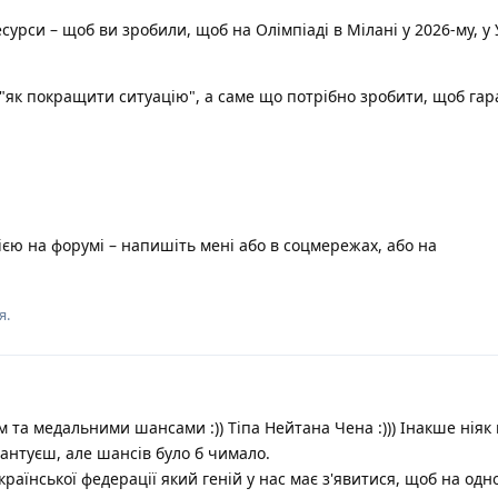
есурси – щоб ви зробили, щоб на Олімпіаді в Мілані у 2026-му, у
"як покращити ситуацію", а саме що потрібно зробити, щоб га
ією на форумі – напишіть мені або в соцмережах, або на
я.
м та медальними шансами :)) Тіпа Нейтана Чена :))) Інакше ніяк
рантуєш, але шансів було б чимало.
країнської федерації який геній у нас має з'явитися, щоб на одн