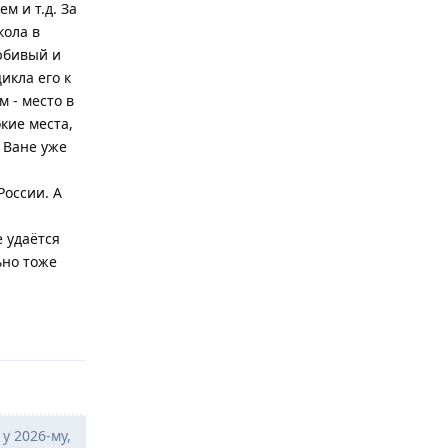
м и т.д. За
кола в
любивый и
икла его к
 - место в
кие места,
о Ване уже
России. А
е удаётся
ьно тоже
Відповісти
у 2026-му,