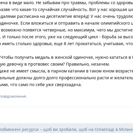
на в виде мало. Не забывам про травмы, проблемы со здоровье
разве что какая-то случайная случайность. Вот у нас хорошая ш
медалями расписана на десятилетие вперёд! У нас очень трудо
диночке. Если вложиться и отправить в начале олимпийского ц
 возможно появятся четверные, но максимум, чего мы достигнем
. И только после этого, уже на следующий цикл - борьба за высо
о иметь столько здоровья, еще 8 лет прокататься, учитывая, чт
Чтобы получить медаль в женской одиночке, нужно кататься в 
ую девочку в протвовес своим? Правильно, незачем.
даже не имеет смысла, в парном катании в таком юном возраст
тальные должны долго-долго профессионально расти и желател
ми, что само по себе уже сверхзадача.
 повідомлення.
необмежені ресурси – щоб ви зробили, щоб на Олімпіаді в Мілані 