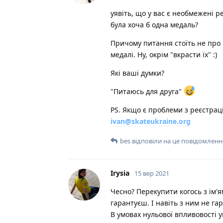
уявіть, що у вас є необмежені р
була хоча б одна медаль?
Причому питання стоїть не про 
медалі. Ну, окрім "вкрасти їх" :)
Які ваші думки?
"Питаюсь для друга"
PS. Якщо є проблеми з реєстрац
ivan@skateukraine.org
bes
відповіли на це повідомленн
Irysia
15 вер 2021
Чесно? Перекупити когось з ім'я
гарантуєш. І навіть з ним не га
В умовах нульової впливовості у