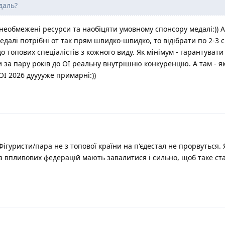
даль?
 необмежені ресурси та наобіцяти умовному спонсору медалі:)) 
едалі потрібні от так прям швидко-швидко, то відібрати по 2-3
о топових спеціалістів з кожного виду. Як мінімум - гарантувати 
и за пару років до ОІ реальну внутрішню конкуренцію. А там - я
ОІ 2026 дууууже примарні:))
 Фігуристи/пара не з топової країни на п'єдестал не прорвуться.
з впливових федерацій мають завалитися і сильно, щоб таке ста