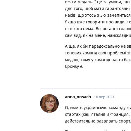
взяти медаль. І це за умови, щ
Для того, щоб мати гарантовані
насів, що хтось з 3-х зачепитьс
Якщо вже говорити про види, то
ні в кого нема. Всі останні голо
сам вид, як на мене, найскладн
А ще, як би парадоксально не зв
топових команд свої проблемі зі
медалі, тому у команді часто б
бронзу є.
anna_nosach
16 вер 2021
О, иметь украинскую команду ф
стартах (как Италия и Франция,
действительно развивать спорт