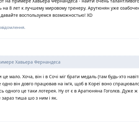
вот на примере Хавьера Фернандеса - найти очень талантливог
ь на 8 лет к лучшему мировому тренеру. Арутюнян уже озабочен
- давайте воспользуемся возможностью! XD
повідомлення.
римере Хавьера Фернандеса
 це мало. Хоча, він і в Сочі міг брати медаль (там будь-хто навіт
все одно він довго працював на ім'я, щоб в Кореї воно спрацювало
сь одного це таки лотерея. Ну от є в Аратюняна Гоголєв. Дуже ж
 зараз тиша шо з ним і як.