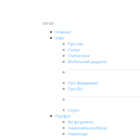
Новини
Інфо
Про нас
Статут
Статистика
Мобільний додаток
Про федерацію
Про ISU
Logos
Профілі
Всі фігуристи
Національна збірна
Переходи