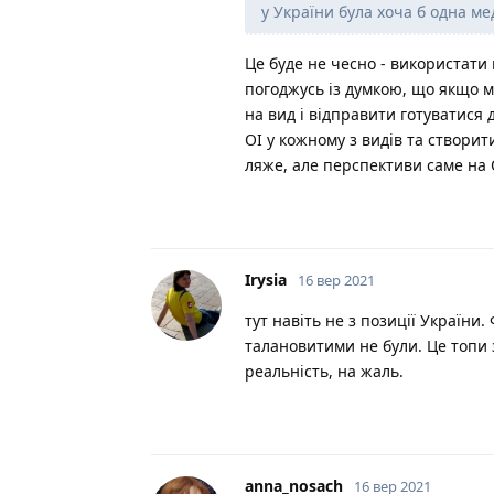
у України була хоча б одна ме
Це буде не чесно - використати
погоджусь із думкою, що якщо м
на вид і відправити готуватися д
ОІ у кожному з видів та створит
ляже, але перспективи саме на 
Irysia
16 вер 2021
тут навіть не з позиції України.
талановитими не були. Це топи 
реальність, на жаль.
anna_nosach
16 вер 2021