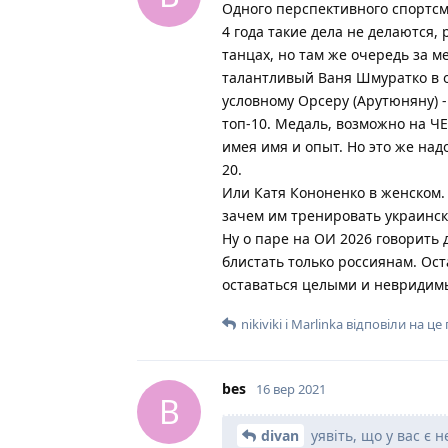
Одного перспективного спортсме
4 года такие дела не делаются, 
танцах, но там же очередь за 
талантливый Ваня Шмуратко в о
условному Орсеру (Арутюняну) -
топ-10. Медаль, возможно на ЧЕ
имея имя и опыт. Но это же над
20.
Или Катя Кононенко в женском. 
зачем им тренировать украинск
Ну о паре на ОИ 2026 говорить 
блистать только россиянам. Ос
оставаться целыми и невридимы
nikiviki
і
Marlinka
відповіли на це
bes
16 вер 2021
B
divan
уявіть, що у вас є 