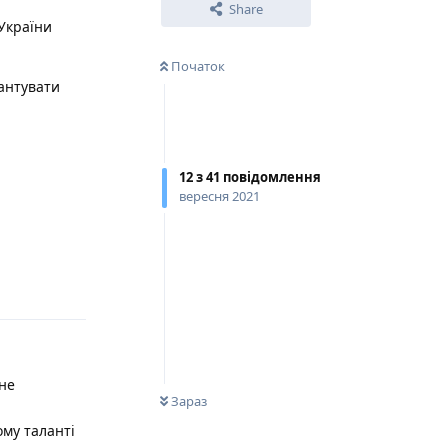
Share
 України
Початок
рантувати
12
з
41
повідомлення
вересня 2021
Відповісти
 не
0
НЕ ПРОЧИТАНО
Зараз
ому таланті