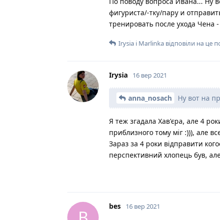
По поводу вопроса Ивана... Ну 
фигуриста/-тку/пару и отправит
тренировать после ухода Чена 
Irysia
і
Marlinka
відповіли на це 
Irysia
16 вер 2021
anna_nosach
Ну вот на п
Я теж згадала Хав'єра, але 4 роки
приблизного тому міг :))), але 
Зараз за 4 роки відправити кого
перспективний хлопець був, але
bes
16 вер 2021
B