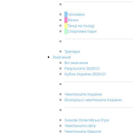
Чоловіки
Жінки
Танці на льоду
Спортивні пари
Тренери
Змагання
Всі змагання
Результати 2020/21
Кубок України 2020/21
Чемпіонати України
Юніорські чемпіонати України
Зимові Олімпійські Ігри
Чемпіонати світу
Чемпіонати Європи