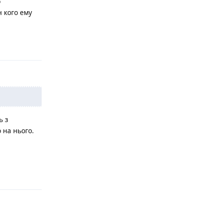
о
 кого ему
Відповісти
ь з
 на нього.
Відповісти