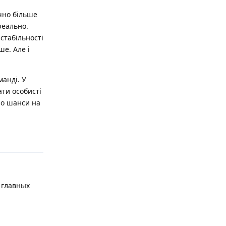
ачно більше
реально.
стабільності
ше. Але і
манді. У
ати особисті
но шанси на
Відповісти
 главных
и