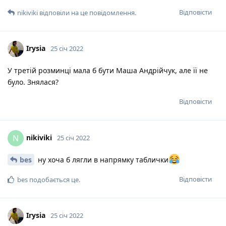
Відповісти
nikiviki
відповіли на це повідомлення.
Irysia
25 січ 2022
У третій розминці мала б бути Маша Андрійчук, але її не
було. Знялася?
Відповісти
nikiviki
N
25 січ 2022
bes
ну хоча б лягли в напрямку таблички
Відповісти
bes
подобається це
.
Irysia
25 січ 2022