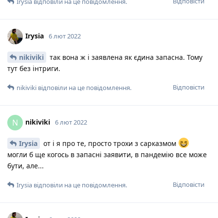
Відповісти
Irysia
відповіли на це повідомлення.
Irysia
6 лют 2022
nikiviki
так вона ж і заявлена як єдина запасна. Тому
тут без інтриги.
Відповісти
nikiviki
відповіли на це повідомлення.
nikiviki
N
6 лют 2022
Irysia
от і я про те, просто трохи з сарказмом
могли б ще когось в запасні заявити, в пандемію все може
бути, але...
Відповісти
Irysia
відповіли на це повідомлення.