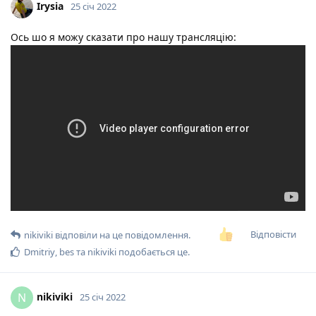
Irysia
25 січ 2022
Ось шо я можу сказати про нашу трансляцію:
Відповісти
nikiviki
відповіли на це повідомлення.
Dmitriy
,
bes
та
nikiviki
подобається це
.
nikiviki
N
25 січ 2022