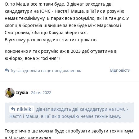
О, то Маша все ж таки буде. В дівчат виходить дві
кандидатури на ЮЧС - Настя і Маша, в Таї як я розумію
немає техмінімуму. В парах все зрозуміло, як і в танцях. У
хлопців боротьба швидше за все буде між Марсаком і
Смотровим, хіба що Кокура збереться.
В усякому разі всім удачі і чистих прокатів.
Кононенко я так розумію аж в 2023 дебютуватиме в
юніорах, вона ж "осіння"?
Відповісти
Irysia
відповіли на це повідомлення.
Irysia
24 січ 2022
nikiviki
дівчат виходить дві кандидатури на ЮЧС -
Настя і Маша, в Таї як я розумію немає техмінімуму.
Теоретично ще можна буде спробувати здобути техмінімум
в Мінську, наприклад.