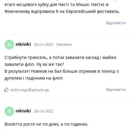
етапі місцевого кубку для Насті та Маши. Настю ж
Фомченкову відправила б на Європейський фестиваль.
Відповісти
nikiviki
N
26 січ 2022
Змінено
Стрибнути триксель, а потім завалити каскад і майже
завалити фліп. Ну як же так?
В результаті Новіков на бал більше отримав в техніці з
дупелем і падінням на фліпі
Відповісти
nichi
подобається це
.
nikiviki
N
26 січ 2022
Віолетта росте не по днях, а по годинах.