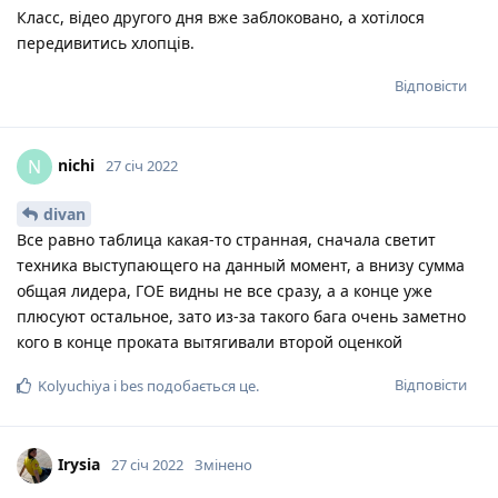
Класс, відео другого дня вже заблоковано, а хотілося
передивитись хлопців.
Відповісти
nichi
N
27 січ 2022
divan
Все равно таблица какая-то странная, сначала светит
техника выступающего на данный момент, а внизу сумма
общая лидера, ГОЕ видны не все сразу, а а конце уже
плюсуют остальное, зато из-за такого бага очень заметно
кого в конце проката вытягивали второй оценкой
Відповісти
Kolyuchiya
і
bes
подобається це
.
Irysia
27 січ 2022
Змінено