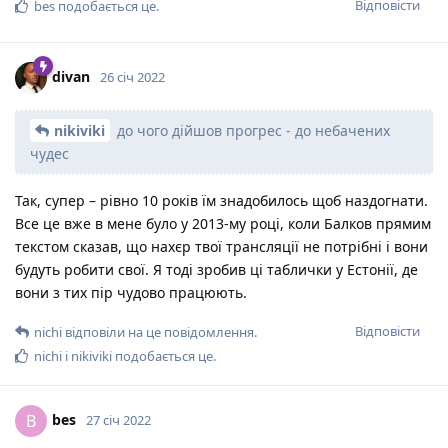
Відповісти
bes
подобається це
.
divan
26 січ 2022
nikiviki
до чого дійшов прогрес - до небачених
чудес
Так, супер – рівно 10 років їм знадобилось щоб наздогнати.
Все це вже в мене було у 2013-му році, коли Балков прямим
текстом сказав, що нахєр твої трансляції не потрібні і вони
будуть робити свої. Я тоді зробив ці таблички у Естонії, де
вони з тих пір чудово працюють.
Відповісти
nichi
відповіли на це повідомлення.
nichi
і
nikiviki
подобається це
.
bes
B
27 січ 2022