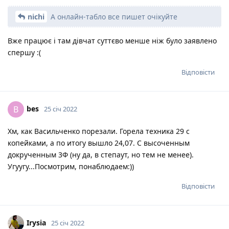
nichi
А онлайн-табло все пишет очікуйте
Вже працює і там дівчат суттєво менше ніж було заявлено
спершу :(
Відповісти
bes
B
25 січ 2022
Хм, как Васильченко порезали. Горела техника 29 с
копейками, а по итогу вышло 24,07. С высоченным
докрученным 3Ф (ну да, в степаут, но тем не менее).
Угуугу...Посмотрим, понаблюдаем:))
Відповісти
Irysia
25 січ 2022