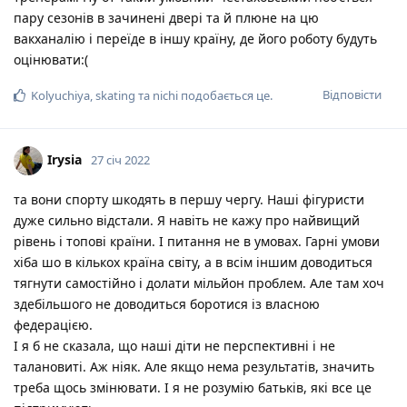
пару сезонів в зачинені двері та й плюне на цю
вакханалію і переїде в іншу країну, де його роботу будуть
оцінювати:(
Відповісти
Kolyuchiya
,
skating
та
nichi
подобається це
.
Irysia
27 січ 2022
та вони спорту шкодять в першу чергу. Наші фігуристи
дуже сильно відстали. Я навіть не кажу про найвищий
рівень і топові країни. І питання не в умовах. Гарні умови
хіба шо в кількох країна світу, а в всім іншим доводиться
тягнути самостійно і долати мільйон проблем. Але там хоч
здебільшого не доводиться боротися із власною
федерацією.
І я б не сказала, що наші діти не перспективні і не
талановиті. Аж ніяк. Але якщо нема результатів, значить
треба щось змінювати. І я не розумію батьків, які все це