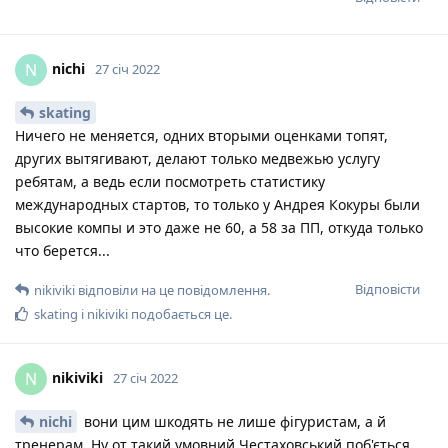
nichi
N
27 січ 2022
skating
Ничего не меняется, одних вторыми оценками топят,
других вытягивают, делают только медвежью услугу
ребятам, а ведь если посмотреть статистику
международных стартов, то только у Андрея Кокуры были
высокие компы и это даже не 60, а 58 за ПП, откуда только
что берется...
Відповісти
nikiviki
відповіли на це повідомлення.
skating
і
nikiviki
подобається це
.
nikiviki
N
27 січ 2022
nichi
вони цим шкодять не лише фігуристам, а й
тренерам. Ну от такий умовний Честаховський поб'ється