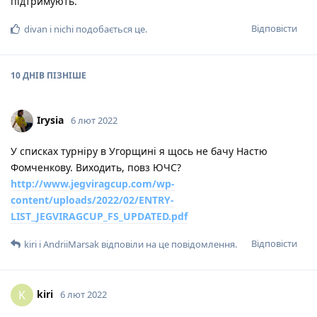
підтримують.
Відповісти
divan
і
nichi
подобається це
.
10 ДНІВ
ПІЗНІШЕ
Irysia
6 лют 2022
У списках турніру в Угорщині я щось не бачу Настю
Фомченкову. Виходить, повз ЮЧС?
http://www.jegviragcup.com/wp-
content/uploads/2022/02/ENTRY-
LIST_JEGVIRAGCUP_FS_UPDATED.pdf
Відповісти
kiri
і
AndriiMarsak
відповіли на це повідомлення.
kiri
K
6 лют 2022