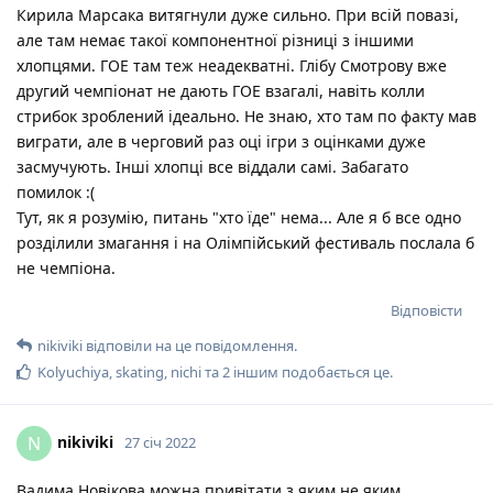
Кирила Марсака витягнули дуже сильно. При всій повазі,
але там немає такої компонентної різниці з іншими
хлопцями. ГОЕ там теж неадекватні. Глібу Смотрову вже
другий чемпіонат не дають ГОЕ взагалі, навіть колли
стрибок зроблений ідеально. Не знаю, хто там по факту мав
виграти, але в черговий раз оці ігри з оцінками дуже
засмучують. Інші хлопці все віддали самі. Забагато
помилок :(
Тут, як я розумію, питань "хто їде" нема... Але я б все одно
розділили змагання і на Олімпійський фестиваль послала б
не чемпіона.
Відповісти
nikiviki
відповіли на це повідомлення.
Kolyuchiya
,
skating
,
nichi
та
2
іншим
подобається це
.
nikiviki
N
27 січ 2022
Вадима Новікова можна привітати з яким не яким