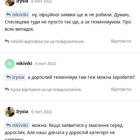
Irysia
6 лют 2022
nikiviki
ну, офіційної заявки ще ж не робили. Думаю,
Спесівцева туди не просто так їде, а за техмінімумом. Про
всяк випадок.
Відповісти
nikiviki
відповіли на це повідомлення.
nikiviki
N
6 лют 2022
Irysia
а дорослий техмінімум там теж можна заробити?
Відповісти
Irysia
відповіли на це повідомлення.
Irysia
6 лют 2022
nikiviki
можна. Якщо заявитися у змагання серед
дорослих. Але наші дівчата у дорослій категорії не
заявлені.