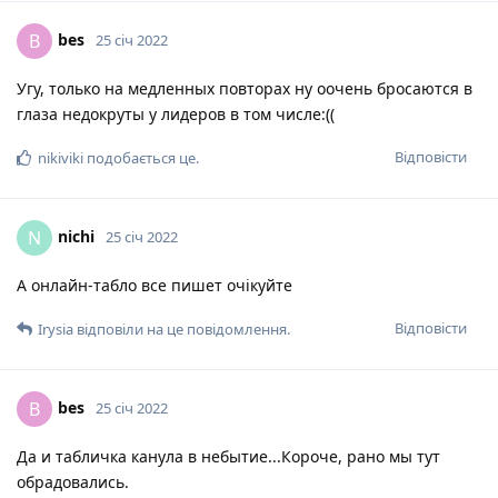
bes
B
25 січ 2022
Угу, только на медленных повторах ну оочень бросаются в
глаза недокруты у лидеров в том числе:((
Відповісти
nikiviki
подобається це
.
nichi
N
25 січ 2022
А онлайн-табло все пишет очікуйте
Відповісти
Irysia
відповіли на це повідомлення.
bes
B
25 січ 2022
Да и табличка канула в небытие...Короче, рано мы тут
обрадовались.