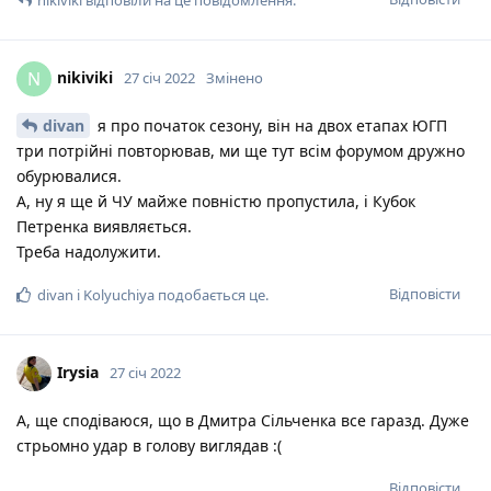
nikiviki
N
27 січ 2022
Змінено
divan
я про початок сезону, він на двох етапах ЮГП
три потрійні повторював, ми ще тут всім форумом дружно
обурювалися.
А, ну я ще й ЧУ майже повністю пропустила, і Кубок
Петренка виявляється.
Треба надолужити.
Відповісти
divan
і
Kolyuchiya
подобається це
.
Irysia
27 січ 2022
А, ще сподіваюся, що в Дмитра Сільченка все гаразд. Дуже
стрьомно удар в голову виглядав :(
Відповісти