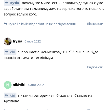
Irysia
почему же мимо. есть несколько девушек с уже
заработанным техминимумом. наверняка кого то пошлют.
вопрос только кого.
Відповісти
Irysia
і
nikiviki
відповіли на це повідомлення.
Irysia
6 лют 2022
kiri
Я про Настю Фомченкову. В неї більше не буде
шансів отримати техмінімум
Відповісти
nikiviki
N
6 лют 2022
kiri
питання риторичне я б сказала. Ставлю на
Архіпову.