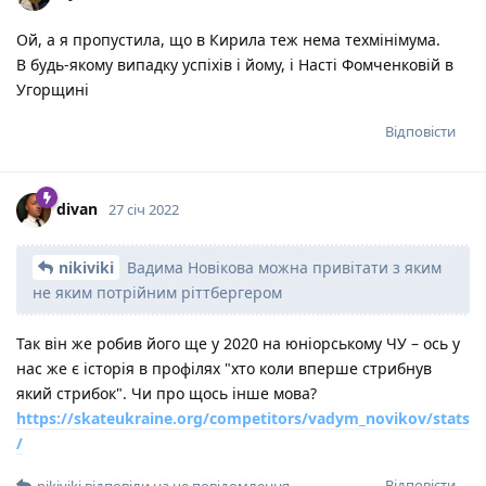
Ой, а я пропустила, що в Кирила теж нема техмінімума.
В будь-якому випадку успіхів і йому, і Насті Фомченковій в
Угорщині
Відповісти
divan
27 січ 2022
nikiviki
Вадима Новікова можна привітати з яким
не яким потрійним ріттбергером
Так він же робив його ще у 2020 на юніорському ЧУ – ось у
нас же є історія в профілях "хто коли вперше стрибнув
який стрибок". Чи про щось інше мова?
https://skateukraine.org/competitors/vadym_novikov/stats
/
Відповісти
nikiviki
відповіли на це повідомлення.