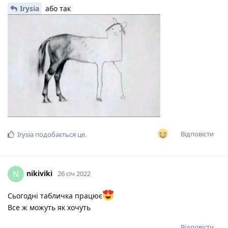
Irysia
або так
Відповісти
Irysia
подобається це
.
nikiviki
N
26 січ 2022
Сьогодні табличка працює
Все ж можуть як хочуть
Відповісти