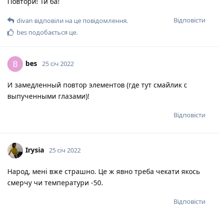
Повтори! Ти ба!
Відповісти
divan
відповіли на це повідомлення.
bes
подобається це
.
bes
B
25 січ 2022
И замедленный повтор элементов (где тут смайлик с
выпученными глазами)!
Відповісти
Irysia
25 січ 2022
Народ, мені вже страшно. Це ж явно треба чекати якось
смерчу чи температури -50.
Відповісти