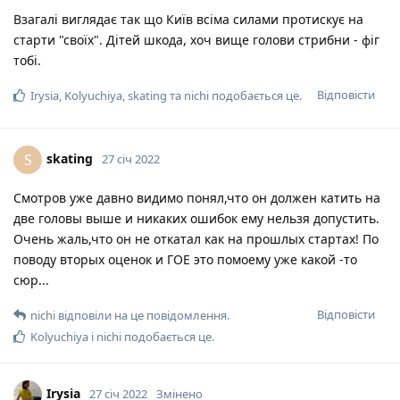
Взагалі виглядає так що Київ всіма силами протискує на
старти "своїх". Дітей шкода, хоч вище голови стрибни - фіг
тобі.
Відповісти
Irysia
,
Kolyuchiya
,
skating
та
nichi
подобається це
.
skating
S
27 січ 2022
Смотров уже давно видимо понял,что он должен катить на
две головы выше и никаких ошибок ему нельзя допустить.
Очень жаль,что он не откатал как на прошлых стартах! По
поводу вторых оценок и ГОЕ это помоему уже какой -то
сюр...
Відповісти
nichi
відповіли на це повідомлення.
Kolyuchiya
і
nichi
подобається це
.
Irysia
27 січ 2022
Змінено