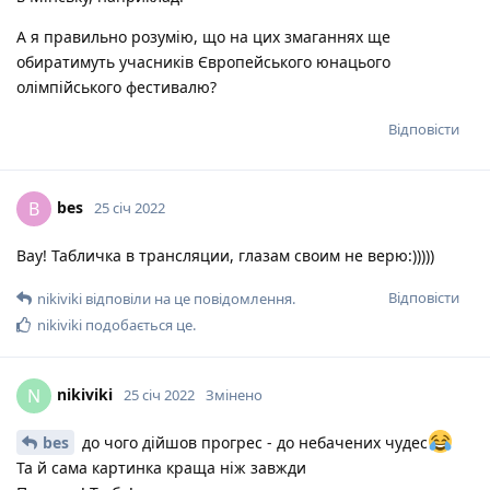
А я правильно розумію, що на цих змаганнях ще
обиратимуть учасників Європейського юнацього
олімпійського фестивалю?
Відповісти
bes
B
25 січ 2022
Вау! Табличка в трансляции, глазам своим не верю:)))))
Відповісти
nikiviki
відповіли на це повідомлення.
nikiviki
подобається це
.
nikiviki
N
25 січ 2022
Змінено
bes
до чого дійшов прогрес - до небачених чудес
Та й сама картинка краща ніж завжди