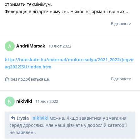
отримати техмінімум.
Федерація в літаргічному сні. Ніякої інформації від них...
Відповісти
AndriiMarsak
A
10 лют 2022
http://hunskate.hu/external/mukorcsolya/2021_2022/Jegvir
ag2022ISU/index.htm
Відповісти
bes
подобається це
.
nikiviki
N
11 лют 2022
Irysia
nikiviki
можна. Якщо заявитися у змагання
серед дорослих. Але наші дівчата у дорослій категорії
не заявлені.