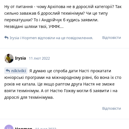
Ну от питання - чому Архіпова не в дорослій категорії? Так
сильно заважав б дорослий техмінімум? Чи це типу
перекатушки? То і Андрійчук б кудись заявили.
Незвідані шляхи твої, УФФК...
Відповісти
Irysia
і
Hopmen
відповіли на це повідомлення.
Irysia
11 лют 2022
nikiviki
Я думаю це спроба дати Насті прокатати
юніорські програми на міжнародному рівні, бо вона їх сто
років не катала. Це якщо раптом друга Настя не зможе
взяти техмінімум. А от Настю Гожву могли б заявити і на
дорослі для техмінімума.
Відповісти
Hopmen
11 лют 2022