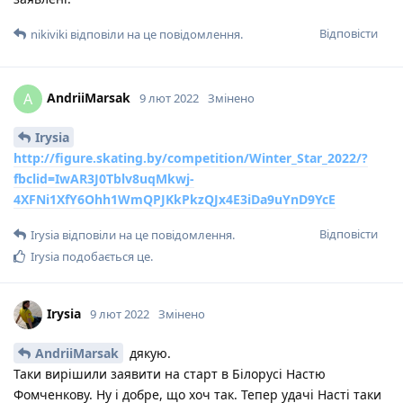
Відповісти
nikiviki
відповіли на це повідомлення.
AndriiMarsak
A
9 лют 2022
Змінено
Irysia
http://figure.skating.by/competition/Winter_Star_2022/?
fbclid=IwAR3J0Tblv8uqMkwj-
4XFNi1XfY6Ohh1WmQPJKkPkzQJx4E3iDa9uYnD9YcE
Відповісти
Irysia
відповіли на це повідомлення.
Irysia
подобається це
.
Irysia
9 лют 2022
Змінено
AndriiMarsak
дякую.
Таки вирішили заявити на старт в Білорусі Настю
Фомченкову. Ну і добре, що хоч так. Тепер удачі Насті таки