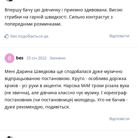
Впершу бачу цю дівчинку і приємно здивована. Високі
стрибки на гарній швидкості. Сильно контрастує з
попередніми розминками.
Відповісти
bes
подобається це
.
bes
B
25 січ 2022
Змінено
Мені Дарина Шведкова ще сподобалася дуже музично
відпрацьованою постановкою. Круто - особливо доріжка
кроків - усі рухи в акценти. Нарізка МіМ трохи різала вуха
(не звична), але дівчина классно чує музику. І хореограф-
постановник (чи постановниця) молодець. Хто не бачив -
дуже рекомендую, подивіться.
Відповісти