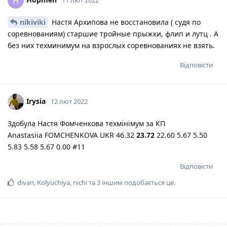
H
nikiviki
Настя Архипова не восстановила ( судя по
соревнованиям) старшие тройные прыжки, флип и лутц . А
без них техминимум на взрослых соревнованиях не взять.
Відповісти
Irysia
12 лют 2022
Здобула Настя Фомченкова техмінімум за КП
Аnastasiia FOMCHENKOVA UKR 46.32
23.72
22.60 5.67 5.50
5.83 5.58 5.67 0.00 #11
Відповісти
divan
,
Kolyuchiya
,
nichi
та
3
іншим
подобається це
.