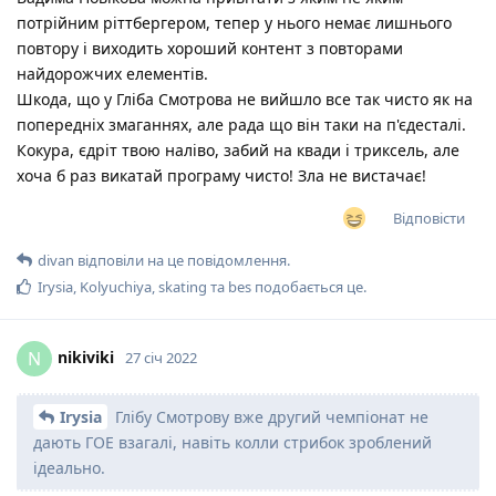
потрійним ріттбергером, тепер у нього немає лишнього
повтору і виходить хороший контент з повторами
найдорожчих елементів.
Шкода, що у Гліба Смотрова не вийшло все так чисто як на
попередніх змаганнях, але рада що він таки на п'єдесталі.
Кокура, єдріт твою наліво, забий на квади і триксель, але
хоча б раз викатай програму чисто! Зла не вистачає!
Відповісти
divan
відповіли на це повідомлення.
Irysia
,
Kolyuchiya
,
skating
та
bes
подобається це
.
nikiviki
N
27 січ 2022
Irysia
Глібу Смотрову вже другий чемпіонат не
дають ГОЕ взагалі, навіть колли стрибок зроблений
ідеально.