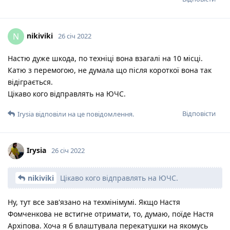
nikiviki
N
26 січ 2022
Настю дуже шкода, по техніці вона взагалі на 10 місці.
Катю з перемогою, не думала що після короткої вона так
відіграється.
Цікаво кого відправлять на ЮЧС.
Відповісти
Irysia
відповіли на це повідомлення.
Irysia
26 січ 2022
nikiviki
Цікаво кого відправлять на ЮЧС.
Ну, тут все зав'язано на техмінімумі. Якщо Настя
Фомченкова не встигне отримати, то, думаю, поїде Настя
Архіпова. Хоча я б влаштувала перекатушки на якомусь