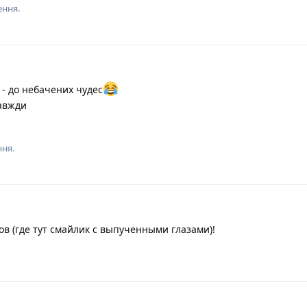
ення.
 - до небачених чудес
завжди
ння.
в (где тут смайлик с выпученными глазами)!