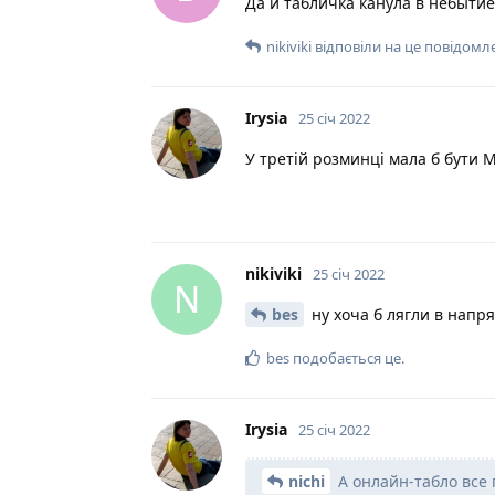
Да и табличка канула в небытие
nikiviki
відповіли на це повідомл
Irysia
25 січ 2022
У третій розминці мала б бути М
nikiviki
25 січ 2022
N
bes
ну хоча б лягли в напр
bes
подобається це
.
Irysia
25 січ 2022
nichi
А онлайн-табло все 