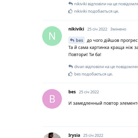
nikiviki
відповіли на це повідомл
nikiviki
подобається це
.
nikiviki
25 січ 2022
Змінено
N
bes
до чого дійшов прогрес
Та й сама картинка краща ніж 
Повтори! Ти ба!
divan
відповіли на це повідомле
bes
подобається це
.
bes
25 січ 2022
B
И замедленный повтор элементо
Irysia
25 січ 2022