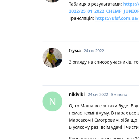
Таблиця з результатами:
https:
2022/25_01_2022_CHEMP_JUNIOR
Трансляція:
https://ufsf.com.ua/
Irysia
24 січ 2022
З огляду на список учасників, т
nikiviki
24 січ 2022
Змінено
N
О, то Маша все ж таки буде. В д
немає техмінімуму. В парах все 
Марсаком і Смотровим, хіба що 
В усякому разі всім удачі і чисти
Кононенко я так розумію аж в 2