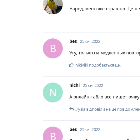
Народ, мені вже страшно. Це ж 
bes
25 січ 2022
B
Угу, только на медленных повто
nikiviki
подобається це
.
nichi
25 січ 2022
N
А онлайн-табло все пишет очіку
Irysia
відповіли на це повідомлен
bes
25 січ 2022
B