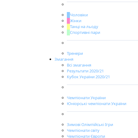
Чоловіки
Жінки
Танці на льоду
Спортивні пари
Тренери
Змагання
Всі змагання
Результати 2020/21
Кубок України 2020/21
Чемпіонати України
Юніорські чемпіонати України
Зимові Олімпійські Ігри
Чемпіонати світу
Чемпіонати Європи