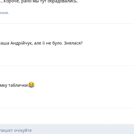
...Короче, рано мы тут обрадовались.
ення.
аша Андрійчук, але її не було. Знялася?
ямку таблички
пишет очікуйте