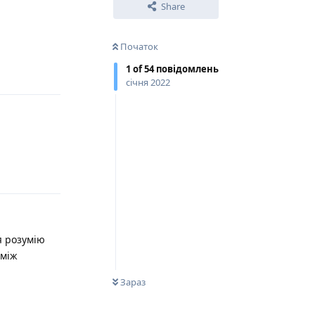
Share
Початок
Відповісти
1
of
54
повідомлень
січня 2022
Відповісти
я розумію
 між
0
НЕ ПРОЧИТАНО
Зараз