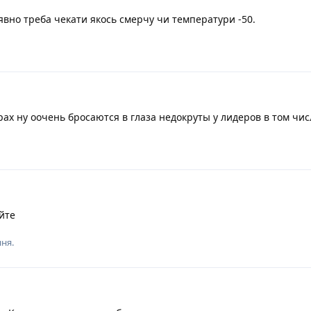
явно треба чекати якось смерчу чи температури -50.
рах ну оочень бросаются в глаза недокруты у лидеров в том числ
йте
ня.