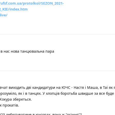
//ufsf.com.ua/protolkol/SEZON_2021-
_KIE/index.htm
live/
о в нас нова танцювальна пара
івчат виходить дві кандидатури на ЮЧС - Настя і Маша, в Таї як 
зрозуміло, як і в танцях. У хлопців боротьба швидше за все буде
Кокура збереться.
х прокатів.
023 дебютуватиме в юніорах, вона ж "осіння"?