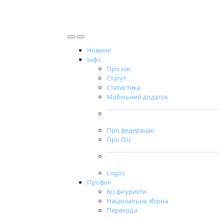
Новини
Інфо
Про нас
Статут
Статистика
Мобільний додаток
Про федерацію
Про ISU
Logos
Профілі
Всі фігуристи
Національна збірна
Переходи