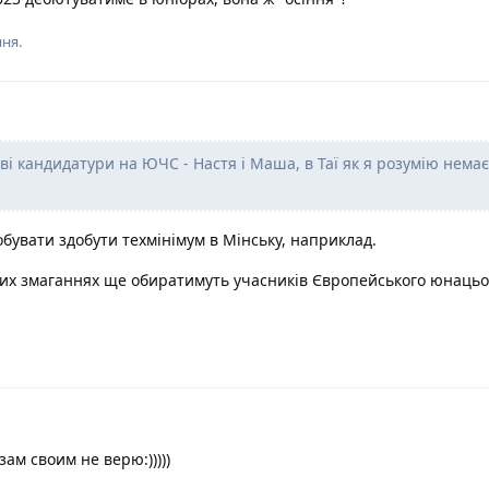
ня.
ві кандидатури на ЮЧС - Настя і Маша, в Таї як я розумію немає
увати здобути техмінімум в Мінську, наприклад.
цих змаганнях ще обиратимуть учасників Європейського юнацьо
зам своим не верю:)))))