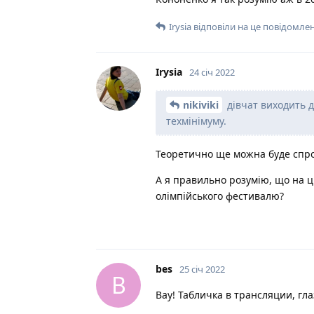
Irysia
відповіли на це повідомлен
Irysia
24 січ 2022
nikiviki
дівчат виходить д
техмінімуму.
Теоретично ще можна буде спроб
А я правильно розумію, що на 
олімпійського фестивалю?
bes
25 січ 2022
B
Вау! Табличка в трансляции, гла