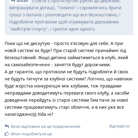
divan
стояти з протягнутою рукою до держави,
випрашувати дотації, "таємно" і соромлячись брати
гроші з батьків і розповідати що все безкоштовно, і
підробляти протоколи щоб отримувати державних
"майстрів спорту", і гризти одне одного.
Поки що не дискутую - просто з'ясовую для себе. А при
новій системі як буде? При старій системі принаймні лід
безкоштовний. Якщо дитина займатиметься в клубі, який
на самозабезпеченні - заняття будут дорожчими.
А де гарантія, що протоколи не будуть підробляти й своїх
не будуть тягнути за клубної системи? Логічно, що навпаки:
буде жорстка конкуренція між клубами, тож правдами-
неправдами доводитимуть переваги свого клубу, а засоби
доведення перейдуть зі старої системи.Тим паче за нової
системи працюватимуть старі обличчя, а в них уже все
налагоджено))) Хіба ні?
Відповісти
divan
відповіли на це повідомлення.
divan
подобається це
.