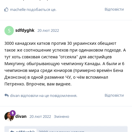
Відповісти
machelle
подобається це
.
sdfdyghk
S
20 лют 2022
3000 канадских катков против 30 украинских обещают
такое же соотношение успехов при одинаковом подходе. А
тут хоть совковая система "отсеяла" для австрийцев
Микутину, обыгрывающую чемпионку Канады. А были и 6
чемпионов мира среди юниоров (примерно времён Бена
Джонсона) в одной разминке ЧУ, о чём вспоминал
Петренко. Впрочем, вам виднее.
Відповісти
divan
відповіли на це повідомлення.
divan
20 лют 2022
Змінено