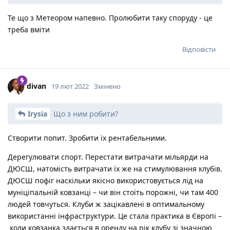
Те що з Метеором напевно. Пролюбити таку споруду - це
треба вміти
Відповісти
divan
19 лют 2022
Змінено
Irysia
Що з ним робити?
Створити попит. Зробити їх рентабельними.
Дерегулювати спорт. Перестати витрачати мільярди на
ДЮСШ, натомість витрачати їх же на стимулювання клубів.
ДЮСШ пофіг наскільки якісно використовується лід на
муніціпальній ковзанці – чи він стоїть порожні, чи там 400
людей товчуться. Клуби ж зацікавлені в оптимальному
використанні інфраструктури. Це стала практика в Європі –
коли ковзанка здається в оренду на рік клубу зі значною