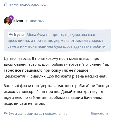
nikiviki
подобається це
.
divan
19 лют 2022
Irysia
Мова була не про те, що держава взагалі
щось винна, а про те, що держава отримала спадок і
саме з ним вона повинна була щось адекватне робити
Це твоя версія. В початковому пості мова взагалі про
висміювання всього, що я роблю і чергове "пояснення" як
гарно все працювало при совку і як не працює
"демократія" (і смайлик щоб показати рівень насміхання).
Загальні фрази про "держава має шось робити" чи "пошук
якихось спонсорів" – ні про що. Давайте конкретику – я
піду з нею по кабінетам і зробимо за вашим баченням,
якщо ви самі не готові.
Відповісти
Irysia
відповіли на це повідомлення.