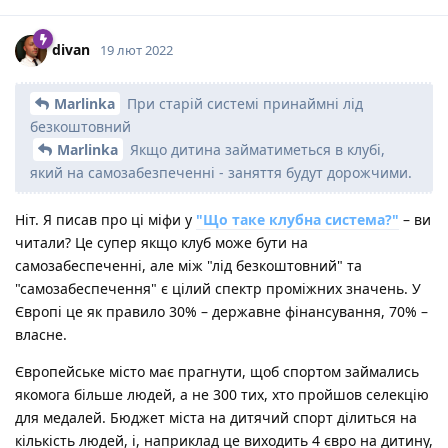
divan
19 лют 2022
Marlinka
При старій системі принаймні лід
безкоштовний
Marlinka
Якщо дитина займатиметься в клубі,
який на самозабезпеченні - заняття будут дорожчими.
Ніт. Я писав про ці міфи у
"Що таке клубна система?"
– ви
читали? Це супер якщо клуб може бути на
самозабеспеченні, але між "лід безкоштовний" та
"самозабеспечення" є цілий спектр проміжних значень. У
Європі це як правило 30% – державне фінансування, 70% –
власне.
Європейське місто має прагнути, щоб спортом займались
якомога більше людей, а не 300 тих, хто пройшов селекцію
для медалей. Бюджет міста на дитячий спорт ділиться на
кількість людей, і, наприклад це виходить 4 євро на дитину,