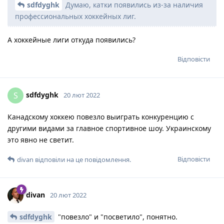
sdfdyghk
Думаю, катки появились из-за наличия
профессиональных хоккейных лиг.
А хоккейные лиги откуда появились?
Відповісти
sdfdyghk
S
20 лют 2022
Канадскому хоккею повезло выиграть конкуренцию с
другими видами за главное спортивное шоу. Украинскому
это явно не светит.
Відповісти
divan
відповіли на це повідомлення.
divan
20 лют 2022
sdfdyghk
"повезло" и "посветило", понятно.