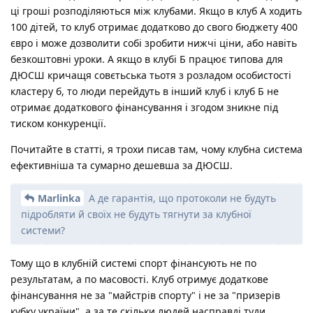
ці гроші розподіляються між клубами. Якщо в клуб А ходить
100 дітей, то клуб отримає додатково до свого бюджету 400
євро і може дозволити собі зробити нижчі ціни, або навіть
безкоштовні уроки. А якщо в клубі Б працює типова для
ДЮСШ кричащя совєтьська тьотя з розладом особистості
кластеру б, то люди перейдуть в інший клуб і клуб Б не
отримає додаткового фінансування і згодом зникне під
тиском конкуренції.
Почитайте в статті, я трохи писав там, чому клубна система
ефективніша та сумарно дешевша за ДЮСШ.
Marlinka
А де гарантія, що протоколи не будуть
підробляти й своїх не будуть тягнути за клубної
системи?
Тому що в клубній системі спорт фінансують не по
результатам, а по масовості. Клуб отримує додаткове
фінансування не за "майстрів спорту" і не за "призерів
кубку україни", а за те скільки людей насправді туди