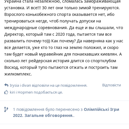
Украина стала незалежною, сломалась замораживающая
установка. И все!!! 30 лет они только зимой тренируются.
Взрослого конькобежного спорта оказывается нет, ибо
тренироваться негде, чтоб получать допуски на
международные соревнования. Да еще и вы слышали, что
Директор, который там с 2020 года, пытается там все
развалить почему-то))) Как почему? Да наверняка как у нас
все делается, уже кто то глаз на землю положил, и скоро
там будет новый муравейник для понаехавших киевлян. А
сколько лет рейдерская история длится со спортклубом
Восход, который тупо пытаются отжать и построить там
жилкомплекс.
Відповісти
Irysia
і
divan
відповіли на це повідомлення.
kiri
і
Hopmen
подобається це
.
1
повідомлення було перенесено з
Олімпійські Ігри
2022. Загальне обговорення.
.