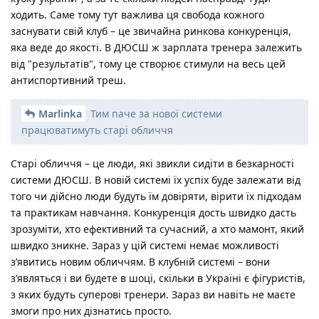
ходить. Саме тому тут важлива ця свобода кожного
заснувати свій клуб – це звичайна ринкова конкуренція,
яка веде до якості. В ДЮСШ ж зарплата тренера залежить
від "результатів", тому це створює стимули на весь цей
антиспортивний треш.
Marlinka
Тим паче за нової системи
працюватимуть старі обличчя
Старі обличчя – це люди, які звикли сидіти в безкарності
системи ДЮСШ. В новій системі їх успіх буде залежати від
того чи дійсно люди будуть їм довіряти, вірити їх підходам
та практикам навчання. Конкуренція дость швидко дасть
зрозуміти, хто ефективний та сучасний, а хто мамонт, який
швидко зникне. Зараз у цій системі немає можливості
зʼявитись новим обличчям. В клубній системі – вони
зʼявляться і ви будете в шоці, скільки в Україні є фігуристів,
з яких будуть суперові тренери. Зараз ви навіть не маєте
змоги про них дізнатись просто.