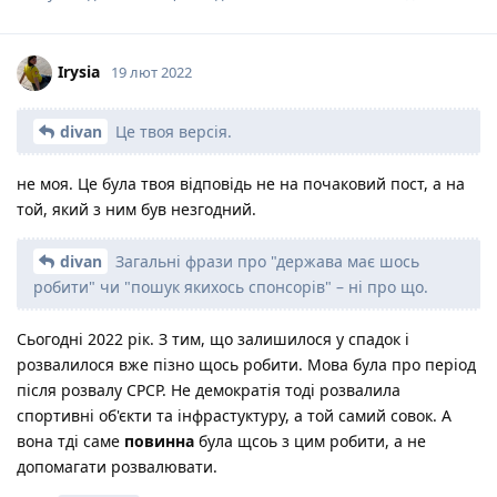
Irysia
19 лют 2022
divan
Це твоя версія.
не моя. Це була твоя відповідь не на почаковий пост, а на
той, який з ним був незгодний.
divan
Загальні фрази про "держава має шось
робити" чи "пошук якихось спонсорів" – ні про що.
Сьогодні 2022 рік. З тим, що залишилося у спадок і
розвалилося вже пізно щось робити. Мова була про період
після розвалу СРСР. Не демократія тоді розвалила
спортивні об'єкти та інфрастуктуру, а той самий совок. А
вона тді саме
повинна
була щсоь з цим робити, а не
допомагати розвалювати.