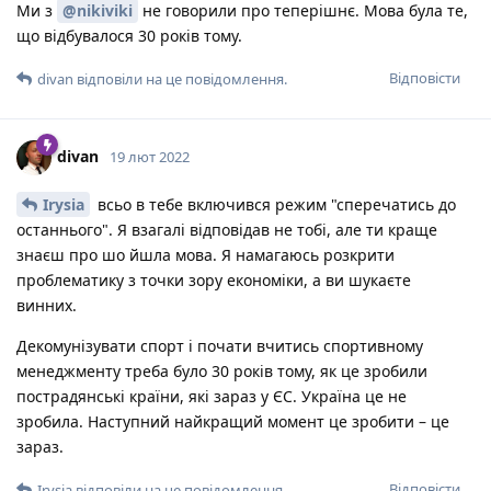
Ми з
@nikiviki
не говорили про теперішнє. Мова була те,
що відбувалося 30 років тому.
Відповісти
divan
відповіли на це повідомлення.
divan
19 лют 2022
Irysia
всьо в тебе включився режим "сперечатись до
останнього". Я взагалі відповідав не тобі, але ти краще
знаєш про шо йшла мова. Я намагаюсь розкрити
проблематику з точки зору економіки, а ви шукаєте
винних.
Декомунізувати спорт і почати вчитись спортивному
менеджменту треба було 30 років тому, як це зробили
пострадянські країни, які зараз у ЄС. Україна це не
зробила. Наступний найкращий момент це зробити – це
зараз.
Відповісти
Irysia
відповіли на це повідомлення.