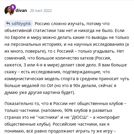
divan
20 лют 2022
sdfdyghk
Россию сложно изучать, потому что
объективной статистики там нет и никогда не было. Если
по Европе и миру можно делать какие-то выводы не только
на персональных историях, и на научных исследованиях (а
их много, поверьте), то с Россией – только угадывать. Нет
сомнений, что большое количество катков (Россия,
кажется, 3 или 4-я в мире) делает своё дело. Я вам больше
скажу – есть исследования, подтверждающие, что
коммунистическая модель спорта в среднем приносит чуть
больше медалей по ОИ (но это в 90х делали, сейчас я
думаю уже другая картина будет).
Показательно то, что в России нет общественных клубов –
только частники. (напомню, 90% клубов в развитых
странах это не "частники" и не "ДЮСШ" – а нонпрофит
общественные клубы). Российские частники, как я
понимаю, всё равно продолжают играть ту же игру –