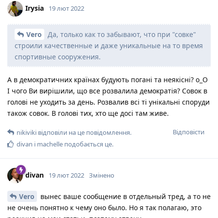
Irysia
19 лют 2022
Vero
Да, только как то забывают, что при "совке"
строили качественные и даже уникальные на то время
спортивные сооружения.
А в демократичних країнах будують погані та неякісні? о_О
І чого Ви вирішили, що все розвалила демократія? Совок в
голові не уходить за день. Розвалив всі ті унікальні споруди
також совок. В голові тих, хто ще досі там живе.
Відповісти
nikiviki
відповіли на це повідомлення.
divan
і
machelle
подобається це
.
divan
19 лют 2022
Змінено
Vero
вынес ваше сообщение в отдельный тред, а то не
не очень понятно к чему оно было. Но я так полагаю, это