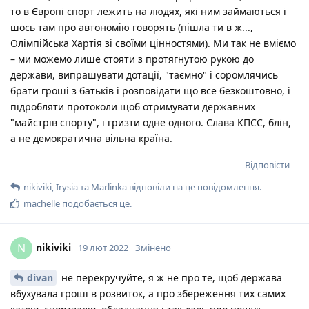
то в Європі спорт лежить на людях, які ним займаються і
шось там про автономію говорять (пішла ти в ж...,
Олімпійська Хартія зі своїми цінностями). Ми так не вміємо
– ми можемо лише стояти з протягнутою рукою до
держави, випрашувати дотації, "таємно" і соромлячись
брати гроші з батьків і розповідати що все безкоштовно, і
підробляти протоколи щоб отримувати державних
"майстрів спорту", і гризти одне одного. Слава КПСС, блін,
а не демократична вільна країна.
Відповісти
nikiviki
,
Irysia
та
Marlinka
відповіли на це повідомлення.
machelle
подобається це
.
nikiviki
N
19 лют 2022
Змінено
divan
не перекручуйте, я ж не про те, щоб держава
вбухувала гроші в розвиток, а про збереження тих самих