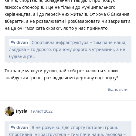
катків, спортзалів, обладнання і так далі, про пошук
якихось спонсорів. І це не тільки до муніципального
керівництва, а і до пересічних жителів. От хоча б бажання
вберегти, а не розвалювати і розбазарювати чи закривати
на це очі "моя хата скраю", як то у нас прийнято.
divan
Спортивна інфраструктура – тим паче наша,
льодова – то дорого, причому дорого в утриманні, а не
будівництві.
То краще махнути рукою, хай собі розвалюється поки
знайдуться гроші, раз відділяємо державу від спорту?
Відповісти
Irysia
19 лют 2022
divan
Я не розумію. Для спорту потрібні гроші.
Спортивна інфраструктура – тим паче наша, льодова –