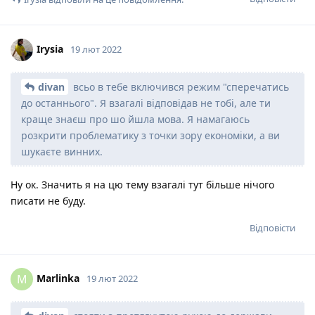
Irysia
19 лют 2022
divan
всьо в тебе включився режим "сперечатись
до останнього". Я взагалі відповідав не тобі, але ти
краще знаєш про шо йшла мова. Я намагаюсь
розкрити проблематику з точки зору економіки, а ви
шукаєте винних.
Ну ок. Значить я на цю тему взагалі тут більше нічого
писати не буду.
Відповісти
Marlinka
M
19 лют 2022