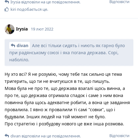
Відповісти
Irysia
відповіли на це повідомлення.
kiri
подобається це
.
Irysia
19 лют 2022
divan
Але всі тільки сидять і ниють як гарно було
при радянському союзі і яка погана держава. Сорі,
наболіло.
Ну хто всі? Я не розумію, чому тебе так сильно ця тема
тригерить, що ти не вчитуєшся в те, що пишуть.
Мова була не про те, що держава взагалі щось винна, а
про те, що держава отримала спадок і саме з ним вона
повинна була щось адекватне робити, а вона це завдання
провалила. І явно ж провалили ті самі "совки", що і
будували. Інших людей на той момент не було.
Про стратегію і розбудову нового це вже інша розмова.
Відповісти
divan
відповіли на це повідомлення.