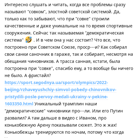
Интересно слушать и читать, когда все проблемы сразу
называют "совком", злостной советской системой. Да,
только как то забывают, что при "совке" строили
качественные и даже уникальные на то время спортивные
сооружения. Сейчас так называемая "демократическая
система"
. И в чем она у нас состоит? Что все, что
построено при Советском Союзе, проср---и? Как собирал
свои санки саночник в гараже, так и собирает, несмотря на
обещания чиновников. А трасса санная, кстати, была
построена при "совке", спасибо ему, а то вообще бы ничего
не было. А фристайл?
https://sport.segodnya.ua/sport/olympics/2022-
beijing/rzhaveyushchiy-simvol-pobedy-chinovnikov-
pristydili-posle-pervoy-medali-ukrainy-v-pekine-
1603350.html
Уникальный трамплин наши
"демократические" чиновники про---ли. Или его Путин
развалил? А там дальше в видео с Иваном, про
конькобежную Арену показывали сюжет. Это ж жах!
Конькобежцы тренируются по ночам, потому что когда