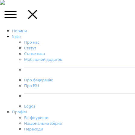
Новини
Інфо
Про нас
Статут
Статистика
Мобільний додаток
Про федерацію
Про ISU
Logos
Профілі
Всі фігуристи
Національна збірна
Переходи