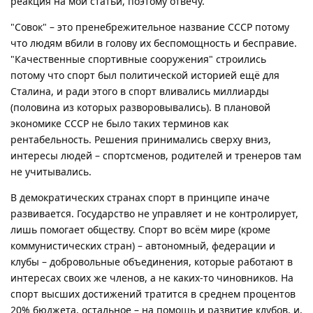
реакция на мои статьи, поэтому отвечу.
"Совок" – это пренебрежительное название СССР потому
что людям вбили в голову их беспомощность и бесправие.
"Качественные спортивные сооружения" строились
потому что спорт был политической историей ещё для
Сталина, и ради этого в спорт вливались миллиарды
(половина из которых разворовывались). В плановой
экономике СССР не было таких терминов как
рентабельность. Решения принимались сверху вниз,
интересы людей – спортсменов, родителей и тренеров там
не учитывались.
В демократических странах спорт в принципе иначе
развивается. Государство не управляет и не контролирует,
лишь помогает обществу. Спорт во всём мире (кроме
коммунистических стран) – автономный, федерации и
клубы – добровольные объединения, которые работают в
интересах своих же членов, а не каких-то чиновников. На
спорт высших достижений тратится в среднем процентов
20% бюджета, остальное – на помощь и развитие клубов, и,