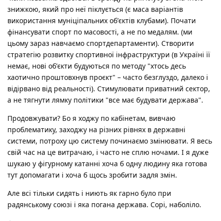
знижкою, який про неї піклується (є маса варіантів
використання муніціпальних обʼєктів клубами). Почати
фінансувати спорт по масовості, а не по медалям. (ми
цьому зараз навчаємо спортдепартаменти). Створити
стратегію розвитку спортивної інфраструктури (в Україні її
немає, нові обʼєкти будуються по методу "хтось десь
хаотично проштовхнув проєкт" – часто безглуздо, далеко і
відірвано від реальності). Стимулювати приватний сектор,
а не тягнути лямку політики "все має будувати держава".
Продовжувати? Бо я ходжу по кабінетам, вивчаю
проблематику, заходжу на різних рівнях в державні
системи, потроху цю систему починаємо змінювати. Я весь
свій час на це витрачаю, і часто не сплю ночами. І я дуже
шукаю у фігурному катанні хоча б одну людину яка готова
тут допомагати і хоча б щось зробити задля змін.
Але всі тільки сидять і ниють як гарно було при
радянському союзі і яка погана держава. Сорі, наболіло.