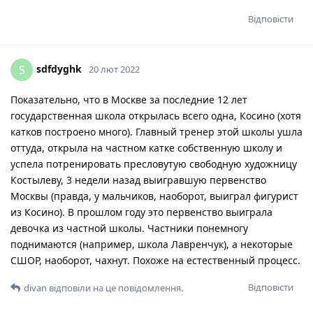
Відповісти
sdfdyghk
S
20 лют 2022
Показательно, что в Москве за последние 12 лет
государственная школа открылась всего одна, Косино (хотя
катков построено много). Главный тренер этой школы ушла
оттуда, открыла на частном катке собственную школу и
успела потренировать пресловутую свободную художницу
Костылеву, 3 недели назад выигравшую первенство
Москвы (правда, у мальчиков, наоборот, выиграл фигурист
из Косино). В прошлом году это первенство выиграла
девочка из частной школы. Частники понемногу
поднимаются (например, школа Лавренчук), а некоторые
СШОР, наоборот, чахнут. Похоже на естественный процесс.
Відповісти
divan
відповіли на це повідомлення.