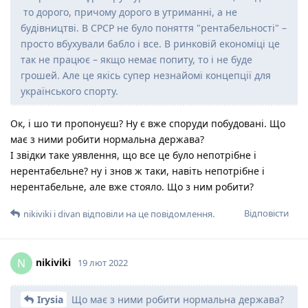
то дорого, причому дорого в утриманні, а не
будівництві. В СРСР не було поняття "рентабельності" –
просто вбухували бабло і все. В ринковій економіці це
так не працює – якщо немає попиту, то і не буде
грошей. Але це якісь супер незнайомі концепції для
українського спорту.
Ок, і шо ти пропонуєш? Ну є вже споруди побудовані. Що
має з ними робити нормальна держава?
І звідки таке уявлення, що все це було непотрібне і
нерентабельне? ну і знов ж таки, навіть непотрібне і
нерентабельне, але вже стояло. Що з ним робити?
Відповісти
nikiviki
і
divan
відповіли на це повідомлення.
nikiviki
N
19 лют 2022
Irysia
Що має з ними робити нормальна держава?