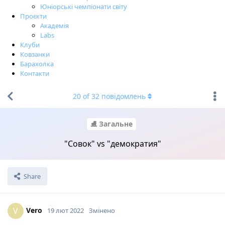
Юніорські чемпіонати світу
Проєкти
Академія
Labs
Клуби
Ковзанки
Барахолка
Контакти
20
of
32
повідомлень
⛸ Загальне
"Совок" vs "демократия"
Share
Vero
V
19 лют 2022
Змінено