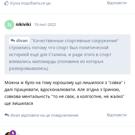
Відповісти
Irysia
подобається це
.
nikiviki
N
19 лют 2022
divan
"Качественные спортивные сооружения"
строились потому что спорт был политической
историей ещё для Сталина, и ради этого в спорт
вливались миллиарды (половина из которых
разворовывались).
Можна ж було на тому хорошому що лишилося з "совка" і
далі працювати, вдосконалювати. Але згідна з Іриною,
совкова ментальність "то не своє, а колгоспне, не жалко"
ще лишилася
Відповісти
divan
відповіли на це повідомлення.