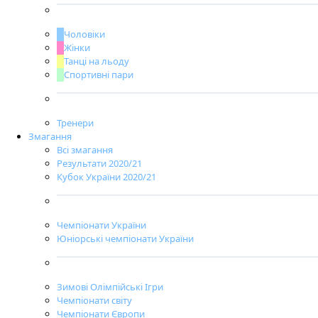
Чоловіки
Жінки
Танці на льоду
Спортивні пари
Тренери
Змагання
Всі змагання
Результати 2020/21
Кубок України 2020/21
Чемпіонати України
Юніорські чемпіонати України
Зимові Олімпійські Ігри
Чемпіонати світу
Чемпіонати Європи