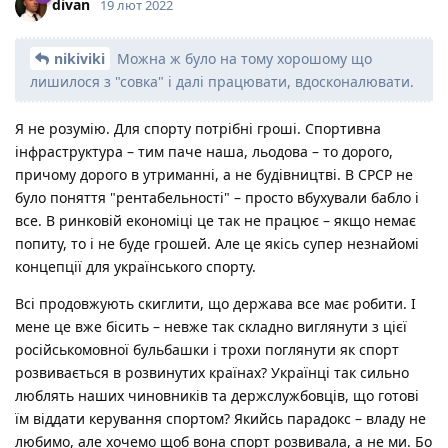
divan
19 лют 2022
nikiviki
Можна ж було на тому хорошому що
лишилося з "совка" і далі працювати, вдосконалювати.
Я не розумію. Для спорту потрібні гроші. Спортивна
інфраструктура – тим паче наша, льодова – то дорого,
причому дорого в утриманні, а не будівництві. В СРСР не
було поняття "рентабельності" – просто вбухували бабло і
все. В ринковій економіці це так не працює – якщо немає
попиту, то і не буде грошей. Але це якісь супер незнайомі
концепції для українського спорту.
Всі продовжують скиглити, що держава все має робити. І
мене це вже бісить – невже так складно виглянути з цієї
російськомовної бульбашки і трохи поглянути як спорт
розвивається в розвинутих країнах? Українці так сильно
люблять наших чиновників та держслужбовців, що готові
їм віддати керування спортом? Якийсь парадокс – владу не
любимо, але хочемо щоб вона спорт розвивала, а не ми. Бо