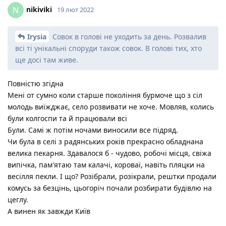
nikiviki
N
19 лют 2022
Irysia
Совок в голові не уходить за день. Розвалив
всі ті унікальні споруди також совок. В голові тих, хто
ще досі там живе.
Повністю згідна
Мені от сумно коли старше покоління бурмоче що з сіл
молодь виїжджає, село розвивати не хоче. Мовляв, колись
були колгоспи та й працювали всі
Були. Самі ж потім ночами виносили все підряд.
Чи була в селі з радянських років прекрасно обладнана
велика пекарня. Здавалося б - чудово, робочі місця, свіжа
випічка, пам'ятаю там калачі, короваї, навіть пляцки на
весілля пекли. І що? Розібрали, розікрали, рештки продали
комусь за безцінь, цьогоріч почали розбирати будівлю на
цеглу.
А винен як завжди Київ