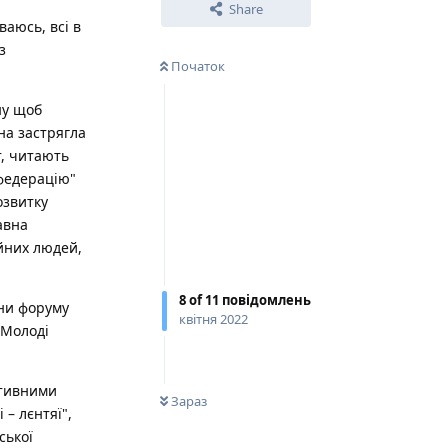
Share
ваюсь, всі в
з
Початок
ну щоб
на застрягла
т, читають
 федерацію"
озвитку
авна
ійних людей,
8
of
11
повідомлень
ани форуму
квітня 2022
 Молоді
0
НЕ ПРОЧИТАНО
ртивними
Зараз
 – лєнтяї",
ської