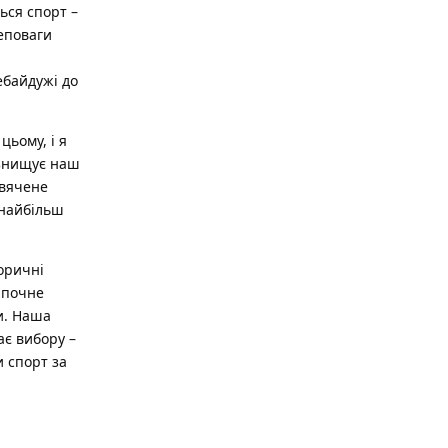
ься спорт –
неповаги
ебайдужі до
цьому, і я
 знищує наш
свячене
 найбільш
торичні
в почне
и. Наша
ає вибору –
и спорт за