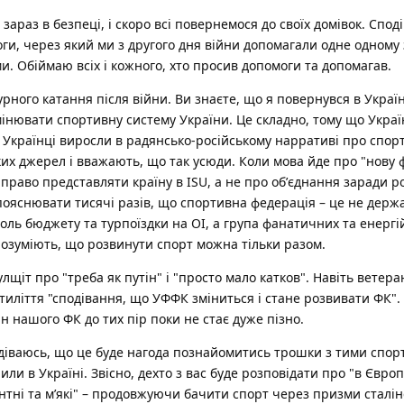
араз в безпеці, і скоро всі повернемося до своїх домівок. Споді
ги, через який ми з другого дня війни допомагали одне одному 
. Обіймаю всіх і кожного, хто просив допомоги та допомагав.
урного катання після війни. Ви знаєте, що я повернувся в Украї
інювати спортивну систему України. Це складно, тому що Украї
. Українці виросли в радянсько-російському нарративі про спор
ких джерел і вважають, що так усюди. Коли мова йде про "нову
 право представляти країну в ISU, а не про обʼєднання заради р
пояснювати тисячі разів, що спортивна федерація – це не держ
роль бюджету та турпоїздки на ОІ, а група фанатичних та енерг
розуміють, що розвинути спорт можна тільки разом.
щіт про "треба як путін" і "просто мало катков". Навіть ветер
иліття "сподівання, що УФФК зміниться і стане розвивати ФК".
н нашого ФК до тих пір поки не стає дуже пізно.
подіваюсь, що це буде нагода познайомитись трошки з тими спо
или в Україні. Звісно, дехто з вас буде розповідати про "в Європі
нтні та мʼякі" – продовжуючи бачити спорт через призми сталін