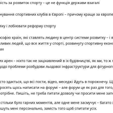
ність за розвиток спорту – це не функція держави взагалі
нування спортивних клубів в Європі – причому краще за європ
іку і лобіювати реформу спорту
офію країн, які ставлять людину в центр системи розвитку – і я
ливих людей, що все життя у спорті, розвинуту спортивну економ
тах
 арен – ніхто так не зацікавлений в їх будівництві, як ми, то ж
одо проблеми розбудови льодової інфраструктури для фігурног
асто здається, що всі пости, відео, меседжі йдуть в порожнечу. Щ
росять щось написати на форумі – але форум це як раз для того
потрібне. Пишіть, не треба питати дозволу чи просити мене зап
стільки було гарних моментів, але одне мене засмучує – багато 
ишуть мені персонально, замість того щоб спитати усіх.