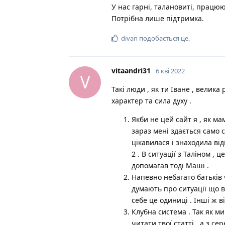
У нас гарні, талановиті, працюю
Потрібна лише підтримка.
divan
подобається це
.
vitaandri31
6 кві 2022
V
Такі люди , як ти Іване , велика
характер та сила духу .
Якби не цей сайт я , як м
зараз мені здається само с
цікавилася і знаходила відп
2 . В ситуації з Таліном ,
допомагав тоді Маші .
Напевно небагато батьків
думають про ситуації що ві
себе це одиниці . Інші ж 
Клубна система . Так як ми
читати твої статті , а з с