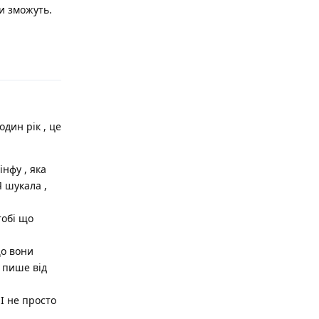
ни зможуть.
Відповісти
один рік , це
інфу , яка
Я шукала ,
тобі що
що вони
о пише від
 І не просто