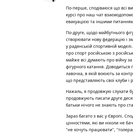
По-перше, сподіваюся що всі ви з
курсі про наш чат взаємодопомо
евакуацією та іншими питаннями
По-друге, щодо майбутнього фіг
створювати нову федерацію і зм
у радянській спортивній моделі
про спорт російською з російсь
майже всі думають про війну за
фігурного катання. Доводиться 
лавочка, в якій воюють за конт
що представляють свої клуби і 
Нажаль, я продовжую слухати бул
продовжують писати друге десят
батьки нічого не знають про ста
Зараз багато з вас у Європі. С
цінностями, які ви ніколи не бач
"не хочуть працювати", "толера