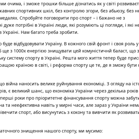
ими очима, і зможе трошки більше дізнатись як у світі розвиваєт
жавних спортивних шкіл, без контролю згори, без абьюзу, без 
 медалях. Спробуйте поговорити про спорт – і бажано не з
 дуже потрібні в Україні люди, які розуміють ці погляди, і які н
 Україні. Нам багато треба зробити.
 буде відбудовувати Україну. В кожного свій фронт і своя роль у 
об ще з 1000х енергією знищувати цей комуністичнй баласт, що
ську систему спорту в Україні. Решта мого життя тепер буде при
ращою країною в світі, і реформа спорту це те, де я зможу бути
що війна наносить велике руйнування економіці. З огляду на іс
рів, є великий шанс, що економіка України через декілька рокі
е перші роки про пріоритетне фінансування спорту можна забут
а та неефективна навіть у мирні часи, але зараз у України нем
івечити спорт, або висунутись з кокону та вивчити як розвиват
таточного знищення нашого спорту, ми мусимо: