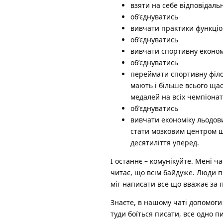
взяти на себе відповідаль
обʼєднуватись
вивчати практики функціо
обʼєднуватись
вивчати спортивну економ
обʼєднуватись
переймати спортивну філос
мають і більше всього щас
медалей на всіх чемпіона
обʼєднуватись
вивчати економіку льодових
стати мозковим центром щ
десятиліття уперед.
І останнє – комунікуйте. Мені ч
читає, що всім байдуже. Люди п
міг написати все що вважає за 
Знаєте, в нашому чаті допомоги 
туди боїться писати, все одно п