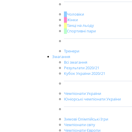
Чоловіки
Жінки
Танці на льоду
Спортивні пари
Тренери
Змагання
Всі змагання
Результати 2020/21
Кубок України 2020/21
Чемпіонати України
Юніорські чемпіонати України
Зимові Олімпійські Ігри
Чемпіонати світу
Чемпіонати Європи