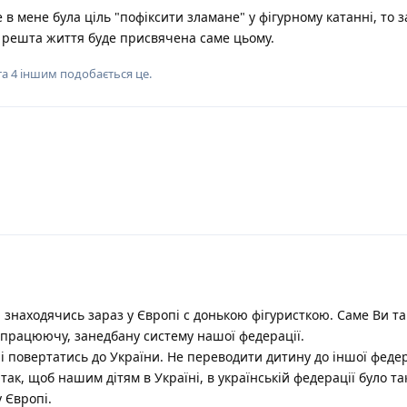
 в мене була ціль "пофіксити зламане" у фігурному катанні, то з
і решта життя буде присвячена саме цьому.
та
4
іншим
подобається це
.
а знаходячись зараз у Європі с донькою фігуристкою. Саме Ви т
 працюючу, занедбану систему нашої федерації.
ні повертатись до України. Не переводити дитину до іншої федер
 так, щоб нашим дітям в Україні, в українській федерації було та
 Європі.