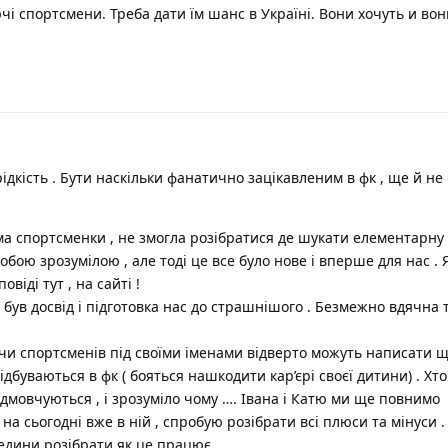
чі спортсмени. Треба дати їм шанс в Україні. Вони хочуть и во
 рідкість . Бути наскільки фанатично зацікавленим в фк , ще й не 
ама спортсменки , не змогла розібратися де шукати елементарну 
обою зрозумілою , але тоді це все було нове і вперше для нас . 
овіді тут , на сайті !
 це був досвід і підготовка нас до страшнішого . Безмежно вдячна 
 чи спортсменів під своїми іменами відверто можуть написати 
дбуваються в фк ( бояться нашкодити кар’єрі своєї дитини) . Хт
відмовчуються , і зрозуміло чому …. Івана і Катю ми ще повнимо
 на сьогодні вже в ній , спробую розібрати всі плюси та мінуси .
ередини розібрати як це працює