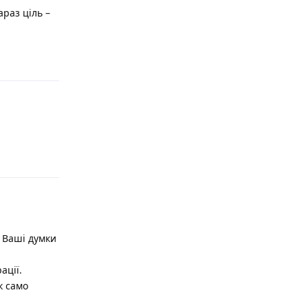
араз ціль –
Відповісти
Відповісти
а Ваші думки
ації.
к само