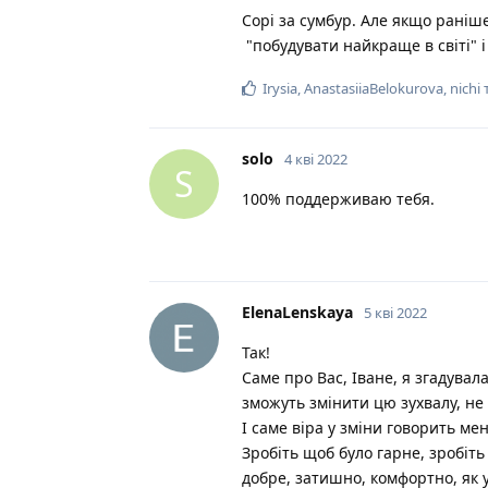
Сорі за сумбур. Але якщо раніше
"побудувати найкраще в світі" 
Irysia
,
AnastasiiaBelokurova
,
nichi
solo
4 кві 2022
S
100% поддерживаю тебя.
ElenaLenskaya
5 кві 2022
Так!
Саме про Вас, Іване, я згадувал
зможуть змінити цю зухвалу, не
І саме віра у зміни говорить ме
Зробіть щоб було гарне, зробіть
добре, затишно, комфортно, як у