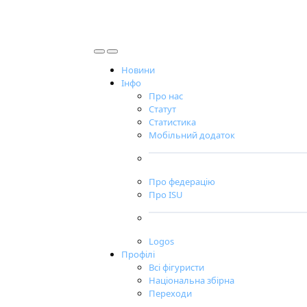
Новини
Інфо
Про нас
Статут
Статистика
Мобільний додаток
Про федерацію
Про ISU
Logos
Профілі
Всі фігуристи
Національна збірна
Переходи