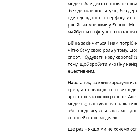
моделі. Але дехто і погляне нов
без державних титулів, без дер
один до одного і гіперфокусу на
російськомовними у Європі. Мені
майбутнього фігурного катання в
Війна закінчиться і нам потрібно
чітко бачу свою роль у тому, щ
спорт, і будувати нову європей
тому, щоб зробити Україну найк
ефективним.
Наостанок, важливо зрозуміти, 
тренди та реакцію світових ліде
зростати, як ніколи раніше. Ал
модель фінансування палліативн
або продовжувати так само і дон
європейською моделлю.
Ще раз – якщо ми не хочемо ос