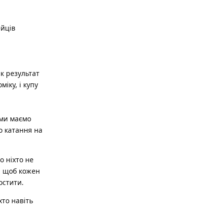
ейців
к результат
іку, і купу
 ми маємо
о катання на
о ніхто не
, щоб кожен
остити.
хто навіть