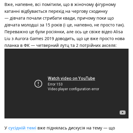
Вже, напевне, всі помітили, що в жіночому фігурному
катанні відбувається перехід на чергову сходинку
— дівчата почали стрибати квади, причому поки що
дівчата молодші за 15 років (і це, напевно, не просто так).
Переважно це були росіянки, але ось це свіже відео Alisa
Liu з Aurora Games 2019 доводить, що це вже просто нова
планка в ФК — четверний лутц та 2 потрійних акселя:
У
сусідній темі
вже піднялась дискусія на тему — що