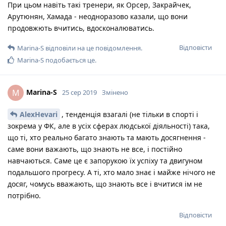
При цьом навіть такі тренери, як Орсер, Закрайчек,
Арутюнян, Хамада - неодноразово казали, що вони
продовжють вчитись, вдосконалюватись.
Відповісти
Marina-S
відповіли на це повідомлення.
Marina-S
подобається це
.
Marina-S
M
25 сер 2019
Змінено
AlexHevari
, тенденція взагалі (не тільки в спорті і
зокрема у ФК, але в усіх сферах людської діяльності) така,
що ті, хто реально багато знають та мають досягнення -
саме вони важають, що знають не все, і постійно
навчаються. Саме це є запорукою їх успіху та двигуном
подальшого прогресу. А ті, хто мало знає і майже нічого не
досяг, чомусь вважають, що знають все і вчитися ім не
потрібно.
Відповісти