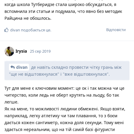
когда школа Тутберидзе стала широко обсуждаться, я
вспомнила эти статьи и подумала, что явно без методик
Райцина не обошлось.
Відповісти
divan
подобається це
.
Irysia
25 сер 2019
divan
де навіть складно провести чітку грань між
"ще не відштовхнулася" і "вже відштовхнулася".
Тут для мене є ключовим момент: це ок і так можна чи це
читерство, коли ледь не оберт крутять на льоду, бо так
легше.
Як на мене, то можливості людини обмежені. Якщо взяти,
наприклад, легку атлетику чи там плавання, то з боєм
дається кожен сантиметр, кожна доля секунди. Тому мені
здається нереальним, що на тій самій базі фігуристи