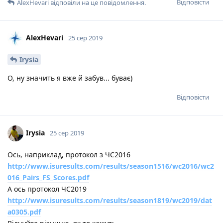
Відповісти
AlexHevari
відповіли на це повідомлення.
AlexHevari
25 сер 2019
Irysia
О, ну значить я вже й забув... буває)
Відповісти
Irysia
25 сер 2019
Ось, наприклад, протокол з ЧС2016
http://www.isuresults.com/results/season1516/wc2016/wc2
016_Pairs_FS_Scores.pdf
А ось протокол ЧС2019
http://www.isuresults.com/results/season1819/wc2019/dat
a0305.pdf