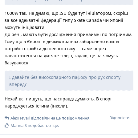
1000% так. Не думаю, що ISU буде тут ініціатором, скоріш
за все адекватні федерації типу Skate Canada чи Японіі
можуть ініціювати.
До речі, мають бути дослідження принаймні по потрійним.
Тому що в Європі в деяких країнах заборонено вчити
потрійні стрибки до певного віку — саме через
навантаження на дитяче тіло, і, гадаю, це на чомусь
базувалося.
І давайте без високопарного пафосу про рух спорту
вперед?
Нехай всі пишуть, що насправді думають. В спорі
народжується істина (інколи).
Відповісти
AlexHevari
відповіли на це повідомлення.
Marina-S
подобається це
.