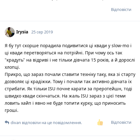
Відповісти
Irysia
25 сер 2019
Я бу тут скорше порадила подивитися ці квади у slow-mo і
ці квади перетворяться на потрійні. При чому ось так
"крадуть" на відриві і не тільки дівчата 15 років, а й дорослі
хлопці.
Прикро, що зараз почали ставити техніку таку, яка зі старту
дозволяє ці крадіжки. Тому і почали так активно дівчата їх
стрибати. Як тільки ISU почне карати за преротейшн, тоді
швидко квади скінчаться. На жаль ISU зараз з цієї теми
ловить хайп і явно не буде топити курку, що приносить
гроші.
Відповісти
divan
відповіли на це повідомлення.