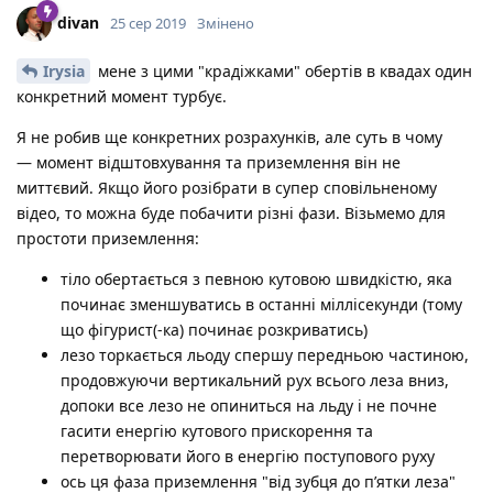
divan
25 сер 2019
Змінено
Irysia
мене з цими "крадіжками" обертів в квадах один
конкретний момент турбує.
Я не робив ще конкретних розрахунків, але суть в чому
— момент відштовхування та приземлення він не
миттєвий. Якщо його розібрати в супер сповільненому
відео, то можна буде побачити різні фази. Візьмемо для
простоти приземлення:
тіло обертається з певною кутовою швидкістю, яка
починає зменшуватись в останні міллісекунди (тому
що фігурист(-ка) починає розкриватись)
лезо торкається льоду спершу передньою частиною,
продовжуючи вертикальний рух всього леза вниз,
допоки все лезо не опиниться на льду і не почне
гасити енергію кутового прискорення та
перетворювати його в енергію поступового руху
ось ця фаза приземлення "від зубця до п’ятки леза"