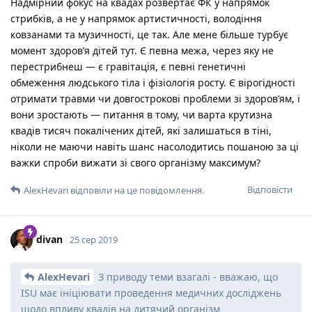
Надмірний фокус на квадах розвертає ФК у напрямок
стрибків, а не у напрямок артистичності, володіння
ковзанами та музичності, це так. Але мене більше турбує
момент здоров’я дітей тут. Є певна межа, через яку не
перестрибнеш — є гравітація, є певні генетичні
обмеження людського тіла і фізіологія росту. Є вірогідності
отримати травми чи довгострокові проблеми зі здоров’ям, і
вони зростають — питання в тому, чи варта крутизна
квадів тисяч покалічених дітей, які залишаться в тіні,
ніколи не маючи навіть шанс насолодитись пошаною за ці
важки спроби вижати зі свого організму максимум?
Відповісти
AlexHevari
відповіли на це повідомлення.
divan
25 сер 2019
AlexHevari
З приводу теми взагалі - вважаю, що
ISU має ініціювати проведення медичних досліджень
щодо впливу квадів на дитячий організм