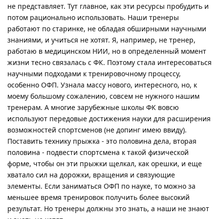
не представляет. Тут главное, как эти ресурсы пробудить и
потом рационально использовать. Наши тренеры
работают по старинке, не обладая обширными научными
знаниями, и учиться не хотят. Я, например, не тренер,
работаю в медицинском НИИ, но в определенный момент
жизни тесно связалась с ФК. Поэтому стала интересоваться
научными подходами к тренировочному процессу,
особенно ОФП. Узнала массу нового, интересного, но, к
моему большому сожалению, совсем не нужного нашим
тренерам. А многие зарубежные школы ФК вовсю
используют передовые достижения науки для расширения
возможностей спортсменов (не допинг имею ввиду).
Поставить технику прыжка - это половина дела, вторая
половина - подвести спортсмена к такой физической
форме, чтобы он эти прыжки щелкал, как орешки, и еще
хватало сил на дорожки, вращения и связующие
элементы. Если заниматься ОФП по науке, то можно за
меньшее время тренировок получить более высокий
результат. Но тренеры должны это знать, а наши не знают