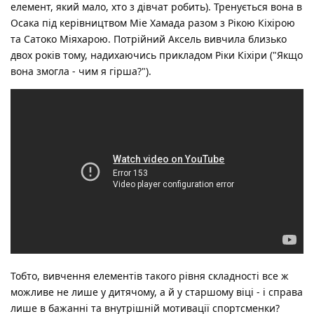
елемент, який мало, хто з дівчат робить). Тренується вона в
Осака під керівництвом Міе Хамада разом з Рікою Кіхірою
та Сатоко Міяхарою. Потрійний Аксель вивчила близько
двох років тому, надихаючись прикладом Ріки Кіхіри ("Якщо
вона змогла - чим я гірша?").
Тобто, вивчення елементів такого рівня складності все ж
можливе не лише у дитячому, а й у старшому віці - і справа
лише в бажанні та внутрішній мотивації спортсменки?