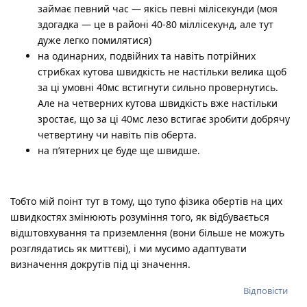
займає певний час — якісь певні мілісекунди (моя
здогадка — це в районі 40-80 міллісекунд, але тут
дуже легко помилятися)
на одинарних, подвійних та навіть потрійних
стрибках кутова швидкість не настільки велика щоб
за ці умовні 40мс встигнути сильно провернутись.
Але на четверних кутова швидкість вже настільки
зростає, що за ці 40мс лезо встигає зробити добрячу
четвертину чи навіть пів оберта.
на п’ятерних це буде ще швидше.
Тобто мій поінт тут в тому, що тупо фізика обертів на цих
швидкостях змінюють розуміння того, як відбувається
відштовхування та приземлення (вони більше не можуть
розглядатись як миттєві), і ми мусимо адаптувати
визначення докрутів під ці значення.
Відповісти