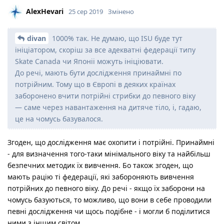
AlexHevari
25 сер 2019
Змінено
divan
1000% так. Не думаю, що ISU буде тут
ініціатором, скоріш за все адекватні федерації типу
Skate Canada чи Японіі можуть ініціювати.
До речі, мають бути дослідження принаймні по
потрійним. Тому що в Європі в деяких країнах
заборонено вчити потрійні стрибки до певного віку
— саме через навантаження на дитяче тіло, і, гадаю,
це на чомусь базувалося.
Згоден, що дослідження має охопити і потрійні. Принаймні
- для визначення того-таки мінімального віку та найбільш
безпечних методик їх вивчення. Бо також згоден, що
мають рацію ті федерації, які забороняють вивчення
потрійних до певного віку. До речі - якщо їх заборони на
чомусь базуються, то можливо, що вони в себе проводили
певні дослідження чи щось подібне - і могли б поділитися
ними з іншим світом..