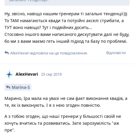
Ну, звісно, навіщо нашим тренерам ті загальні тенденції)))
То ТАМ намагаються квади та потрійні акселі стрибати, а
ТУТ воно навіщо? Тут і подвійних досить...
Стосовно іншого вами написаного дискутувати далі не буду,
бо ми з вами маємо геть інший підход та базу по проблемі.
Відповісти
AlexHevari
відповіли на це повідомлення.
AlexHevari
25 сер 2019
Marina-S
Марино, Іра мала на увазі не сам факт виконання квадів, а
те, як їх виконують. І я з нею згоден повністю.
А з тобою згоден, що наші тренери у більшості своїй не
хочуть вчитись та розвиватись. Зате зарозумілість "аж
пре".