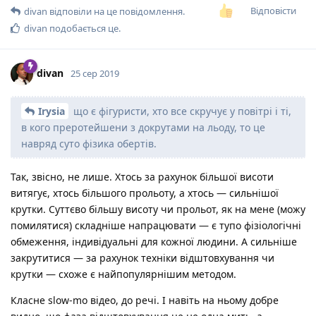
Відповісти
divan
відповіли на це повідомлення.
divan
подобається це
.
divan
25 сер 2019
Irysia
що є фігуристи, хто все скручує у повітрі і ті,
в кого преротейшени з докрутами на льоду, то це
навряд суто фізика обертів.
Так, звісно, не лише. Хтось за рахунок більшої висоти
витягує, хтось більшого прольоту, а хтось — сильнішої
крутки. Суттєво більшу висоту чи прольот, як на мене (можу
помилятися) складніше напрацювати — є тупо фізіологічні
обмеження, індивідуальні для кожної людини. А сильніше
закрутитися — за рахунок техніки відштовхування чи
крутки — схоже є найпопулярнішим методом.
Класне slow-mo відео, до речі. І навіть на ньому добре