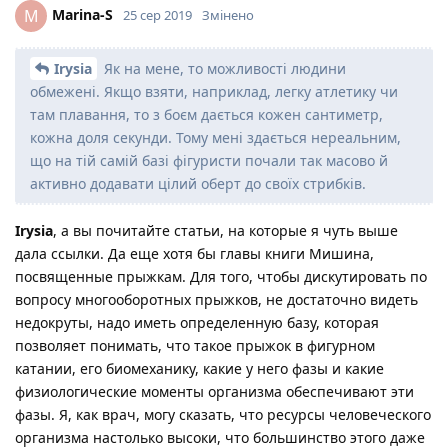
Marina-S
M
25 сер 2019
Змінено
Irysia
Як на мене, то можливості людини
обмежені. Якщо взяти, наприклад, легку атлетику чи
там плавання, то з боєм дається кожен сантиметр,
кожна доля секунди. Тому мені здається нереальним,
що на тій самій базі фігуристи почали так масово й
активно додавати цілий оберт до своїх стрибків.
Irysia
, а вы почитайте статьи, на которые я чуть выше
дала ссылки. Да еще хотя бы главы книги Мишина,
посвященные прыжкам. Для того, чтобы дискутировать по
вопросу многооборотных прыжков, не достаточно видеть
недокруты, надо иметь определенную базу, которая
позволяет понимать, что такое прыжок в фигурном
катании, его биомеханику, какие у него фазы и какие
физиологические моменты организма обеспечивают эти
фазы. Я, как врач, могу сказать, что ресурсы человеческого
организма настолько высоки, что большинство этого даже