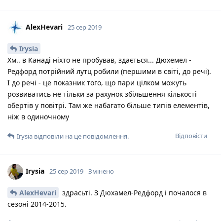
AlexHevari
25 сер 2019
Irysia
Хм.. в Канаді ніхто не пробував, здається... Дюхемел -
Редфорд потрійний лутц робили (першими в світі, до речі).
І до речі - це показник того, що пари цілком можуть
розвиватись не тільки за рахунок збільшення кількості
обертів у повітрі. Там же набагато більше типів елементів,
ніж в одиночному
Відповісти
Irysia
відповіли на це повідомлення.
Irysia
25 сер 2019
Змінено
AlexHevari
здрасьті. З Дюхамел-Редфорд і почалося в
сезоні 2014-2015.