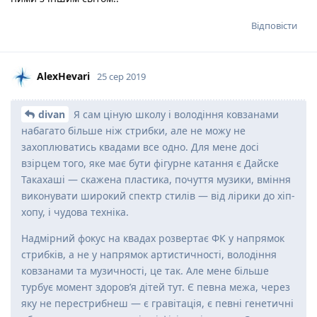
Відповісти
AlexHevari
25 сер 2019
divan
Я сам ціную школу і володіння ковзанами
набагато більше ніж стрибки, але не можу не
захоплюватись квадами все одно. Для мене досі
взірцем того, яке має бути фігурне катання є Дайске
Такахаші — скажена пластика, почуття музики, вміння
виконувати широкий спектр стилів — від лірики до хіп-
хопу, і чудова техніка.
Надмірний фокус на квадах розвертає ФК у напрямок
стрибків, а не у напрямок артистичності, володіння
ковзанами та музичності, це так. Але мене більше
турбує момент здоров’я дітей тут. Є певна межа, через
яку не перестрибнеш — є гравітація, є певні генетичні