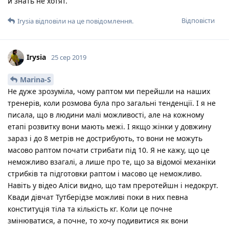
и знать не хотят.
Відповісти
Irysia
відповіли на це повідомлення.
Irysia
25 сер 2019
Marina-S
Не дуже зрозуміла, чому раптом ми перейшли на наших
тренерів, коли розмова була про загальні тенденції. І я не
писала, що в людини малі можливості, але на кожному
етапі розвитку вони мають межі. І якщо жінки у довжину
зараз і до 8 метрів не дострибують, то вони не можуть
масово раптом почати стрибати під 10. Я не кажу, що це
неможливо взагалі, а лише про те, що за відомої механіки
стрибків та підготовки раптом і масово це неможливо.
Навіть у відео Аліси видно, що там преротейшн і недокрут.
Квади дівчат Тутберідзе можливі поки в них певна
конституція тіла та кількість кг. Коли це почне
змінюватися, а почне, то хочу подивитися як вони