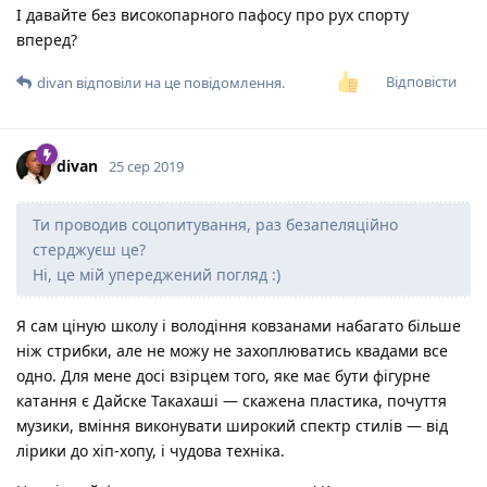
І давайте без високопарного пафосу про рух спорту
вперед?
Відповісти
divan
відповіли на це повідомлення.
divan
25 сер 2019
Ти проводив соцопитування, раз безапеляційно
стерджуєш це?
Ні, це мій упереджений погляд :)
Я сам ціную школу і володіння ковзанами набагато більше
ніж стрибки, але не можу не захоплюватись квадами все
одно. Для мене досі взірцем того, яке має бути фігурне
катання є Дайске Такахаші — скажена пластика, почуття
музики, вміння виконувати широкий спектр стилів — від
лірики до хіп-хопу, і чудова техніка.