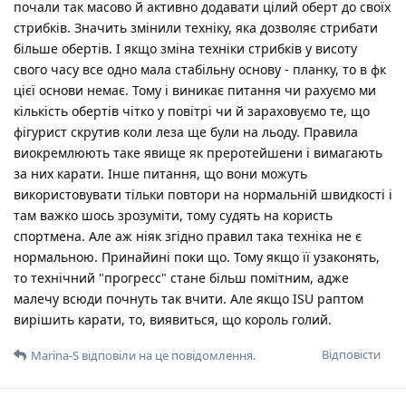
почали так масово й активно додавати цілий оберт до своїх
стрибків. Значить змінили техніку, яка дозволяє стрибати
більше обертів. І якщо зміна техніки стрибків у висоту
свого часу все одно мала стабільну основу - планку, то в фк
цієї основи немає. Тому і виникає питання чи рахуємо ми
кількість обертів чітко у повітрі чи й зараховуємо те, що
фігурист скрутив коли леза ще були на льоду. Правила
виокремлюють таке явище як преротейшени і вимагають
за них карати. Інше питання, що вони можуть
використовувати тільки повтори на нормальній швидкості і
там важко шось зрозуміти, тому судять на користь
спортмена. Але аж ніяк згідно правил така техніка не є
нормальною. Принайині поки що. Тому якщо її узаконять,
то технічний "прогресс" стане більш помітним, адже
малечу всюди почнуть так вчити. Але якщо ISU раптом
вирішить карати, то, виявиться, що король голий.
Відповісти
Marina-S
відповіли на це повідомлення.