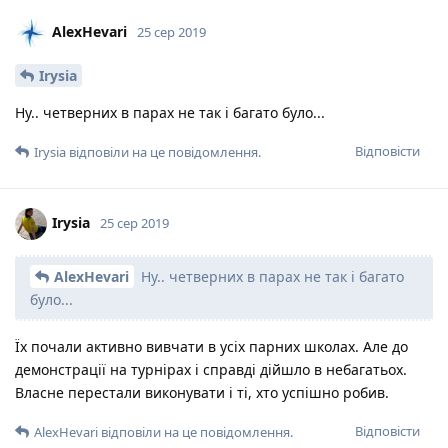
AlexHevari
25 сер 2019
Irysia
Ну.. четверних в парах не так і багато було...
Відповісти
Irysia
відповіли на це повідомлення.
Irysia
25 сер 2019
AlexHevari
Ну.. четверних в парах не так і багато
було...
Їх почали активно вивчати в усіх парних школах. Але до
демонстрації на турнірах і справді дійшло в небагатьох.
Власне перестали виконувати і ті, хто успішно робив.
Відповісти
AlexHevari
відповіли на це повідомлення.