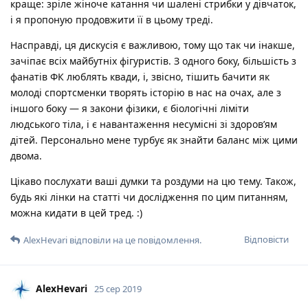
краще: зріле жіноче катання чи шалені стрибки у дівчаток,
і я пропоную продовжити її в цьому треді.
Насправді, ця дискусія є важливою, тому що так чи інакше,
зачіпає всіх майбутніх фігуристів. З одного боку, більшість з
фанатів ФК люблять квади, і, звісно, тішить бачити як
молоді спортсменки творять історію в нас на очах, але з
іншого боку — я закони фізики, є біологічні ліміти
людського тіла, і є навантаження несумісні зі здоров’ям
дітей. Персонально мене турбує як знайти баланс між цими
двома.
Цікаво послухати ваші думки та роздуми на цю тему. Також,
будь які лінки на статті чи дослідження по цим питанням,
можна кидати в цей тред. :)
Відповісти
AlexHevari
відповіли на це повідомлення.
AlexHevari
25 сер 2019