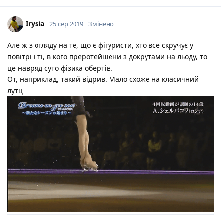
Irysia
25 сер 2019
Змінено
Але ж з огляду на те, що є фігуристи, хто все скручує у
повітрі і ті, в кого преротейшени з докрутами на льоду, то
це навряд суто фізика обертів.
От, наприклад, такий відрив. Мало схоже на класичний
лутц