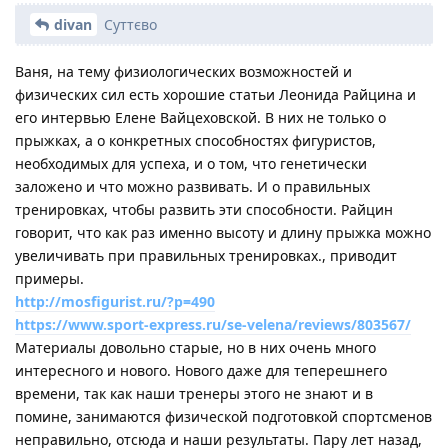
divan
Суттєво
Ваня, на тему физиологических возможностей и
физических сил есть хорошие статьи Леонида Райцина и
его интервью Елене Вайцеховской. В них не только о
прыжках, а о конкретных способностях фигуристов,
необходимых для успеха, и о том, что генетически
заложено и что можно развивать. И о правильных
тренировках, чтобы развить эти способности. Райцин
говорит, что как раз именно высоту и длину прыжка можно
увеличивать при правильных тренировках., приводит
примеры.
http://mosfigurist.ru/?p=490
https://www.sport-express.ru/se-velena/reviews/803567/
Материалы довольно старые, но в них очень много
интересного и нового. Нового даже для теперешнего
времени, так как наши тренеры этого не знают и в
помине, занимаются физической подготовкой спортсменов
неправильно, отсюда и наши результаты. Пару лет назад,