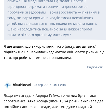
обмеження людського тіла і фізіологія росту. Є
вірогідності отримати травми чи довгострокові
проблеми зі здоров’ям, і вони зростають — питання в
тому, чи варта крутизна квадів тисяч покалічених
дітей, які залишаться в тіні, ніколи не маючи навіть
шанс насолодитись пошаною за ці важки спроби
вижати зі свого організму максимум?
Я ще додам, що використання того факту, що дитина/
підліток ще не навчилась адекватно оцінювати ризики від
того, що робить - теж не є правильним.
Відповісти
AlexHevari
25 сер 2019
Змінено
Якщо вже згадали Аврора Геймс, то на них була і така
спортсменка. Аяка Хосода (Японія), 24 роки - виконала два
потрійних акселя (не квади, але теж дуже складний