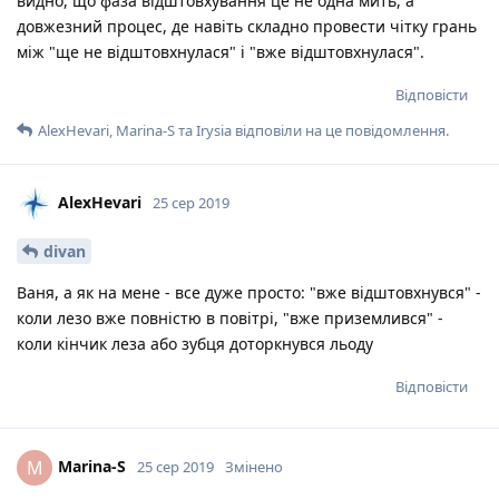
видно, що фаза відштовхування це не одна мить, а
довжезний процес, де навіть складно провести чітку грань
між "ще не відштовхнулася" і "вже відштовхнулася".
Відповісти
AlexHevari
,
Marina-S
та
Irysia
відповіли на це повідомлення.
AlexHevari
25 сер 2019
divan
Ваня, а як на мене - все дуже просто: "вже відштовхнувся" -
коли лезо вже повністю в повітрі, "вже приземлився" -
коли кінчик леза або зубця доторкнувся льоду
Відповісти
Marina-S
M
25 сер 2019
Змінено