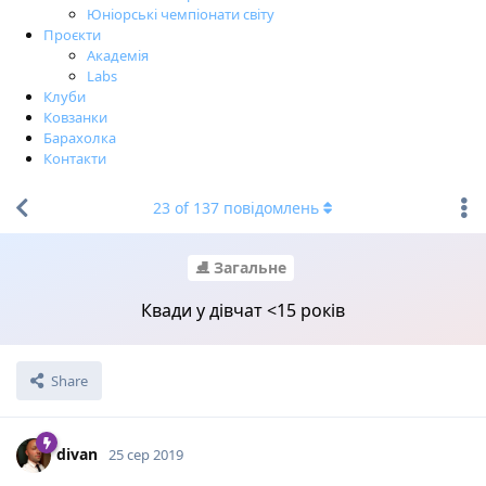
Юніорські чемпіонати світу
Проєкти
Академія
Labs
Клуби
Ковзанки
Барахолка
Контакти
23
of
137
повідомлень
⛸ Загальне
Квади у дівчат <15 років
Share
divan
25 сер 2019