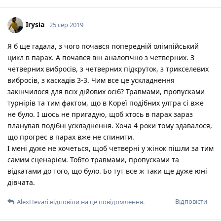
Irysia
25 сер 2019
Я б ще гадала, з чого почався попередній олімпійський
цикл в парах. А почався він аналогічно з четверних. З
четверних вибросів, з четверних підкруток, з трикселевих
вибросів, з каскадів 3-3. Чим все це ускладнення
закінчилося для всіх дійових осіб? Травмами, пропусками
турнірів та тим фактом, що в Кореї подібних ултра сі вже
не було. І шось не пригадую, щоб хтось в парах зараз
планував подібні ускладнення. Хоча 4 роки тому здавалося,
що прогрес в парах вже не спинити.
І мені дуже не хочеться, щоб четверні у жінок пішли за тим
самим сценарієм. Тобто травмами, пропусками та
відкатами до того, що було. Бо тут все ж таки ще дуже юні
дівчата.
Відповісти
AlexHevari
відповіли на це повідомлення.