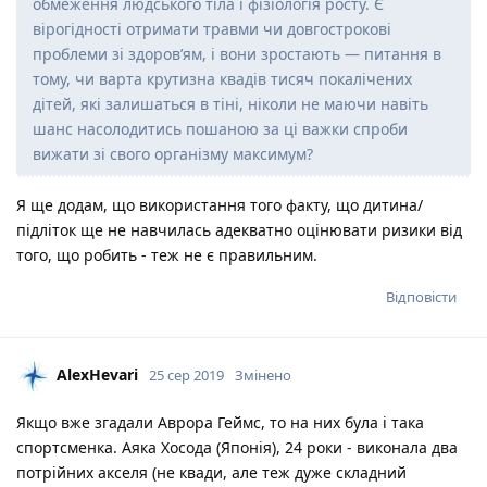
обмеження людського тіла і фізіологія росту. Є
вірогідності отримати травми чи довгострокові
проблеми зі здоров’ям, і вони зростають — питання в
тому, чи варта крутизна квадів тисяч покалічених
дітей, які залишаться в тіні, ніколи не маючи навіть
шанс насолодитись пошаною за ці важки спроби
вижати зі свого організму максимум?
Я ще додам, що використання того факту, що дитина/
підліток ще не навчилась адекватно оцінювати ризики від
того, що робить - теж не є правильним.
Відповісти
AlexHevari
25 сер 2019
Змінено
Якщо вже згадали Аврора Геймс, то на них була і така
спортсменка. Аяка Хосода (Японія), 24 роки - виконала два
потрійних акселя (не квади, але теж дуже складний