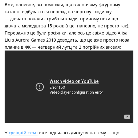
Вже, напевне, всі помітили, що в жіночому фігурному
катанні відбувається перехід на чергову сходинку
— дівчата почали стрибати квади, причому поки що
дівчата молодші за 15 років (і це, напевно, не просто так).
Переважно це були росіянки, але ось це свіже відео Alisa
Liu з Aurora Games 2019 доводить, що це вже просто нова
планка в ФК — четверний лутц та 2 потрійних акселя:
У
сусідній темі
вже піднялась дискусія на тему — що