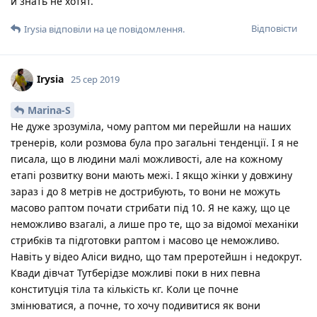
и знать не хотят.
Відповісти
Irysia
відповіли на це повідомлення.
Irysia
25 сер 2019
Marina-S
Не дуже зрозуміла, чому раптом ми перейшли на наших
тренерів, коли розмова була про загальні тенденції. І я не
писала, що в людини малі можливості, але на кожному
етапі розвитку вони мають межі. І якщо жінки у довжину
зараз і до 8 метрів не дострибують, то вони не можуть
масово раптом почати стрибати під 10. Я не кажу, що це
неможливо взагалі, а лише про те, що за відомої механіки
стрибків та підготовки раптом і масово це неможливо.
Навіть у відео Аліси видно, що там преротейшн і недокрут.
Квади дівчат Тутберідзе можливі поки в них певна
конституція тіла та кількість кг. Коли це почне
змінюватися, а почне, то хочу подивитися як вони