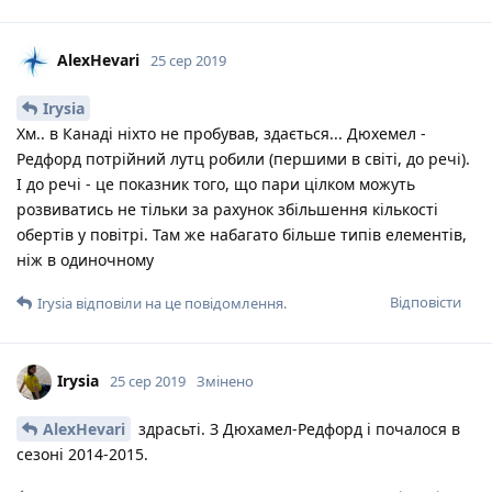
AlexHevari
25 сер 2019
Irysia
Хм.. в Канаді ніхто не пробував, здається... Дюхемел -
Редфорд потрійний лутц робили (першими в світі, до речі).
І до речі - це показник того, що пари цілком можуть
розвиватись не тільки за рахунок збільшення кількості
обертів у повітрі. Там же набагато більше типів елементів,
ніж в одиночному
Відповісти
Irysia
відповіли на це повідомлення.
Irysia
25 сер 2019
Змінено
AlexHevari
здрасьті. З Дюхамел-Редфорд і почалося в
сезоні 2014-2015.