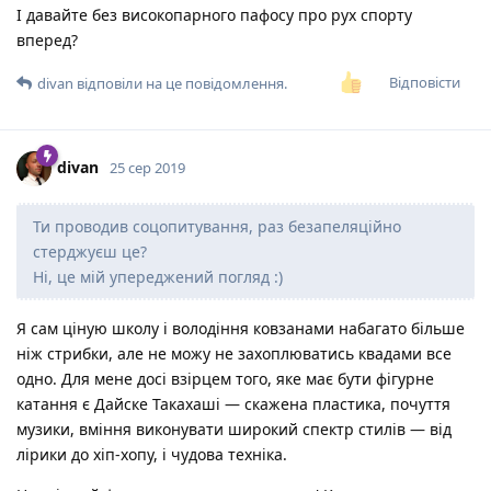
І давайте без високопарного пафосу про рух спорту
вперед?
Відповісти
divan
відповіли на це повідомлення.
divan
25 сер 2019
Ти проводив соцопитування, раз безапеляційно
стерджуєш це?
Ні, це мій упереджений погляд :)
Я сам ціную школу і володіння ковзанами набагато більше
ніж стрибки, але не можу не захоплюватись квадами все
одно. Для мене досі взірцем того, яке має бути фігурне
катання є Дайске Такахаші — скажена пластика, почуття
музики, вміння виконувати широкий спектр стилів — від
лірики до хіп-хопу, і чудова техніка.