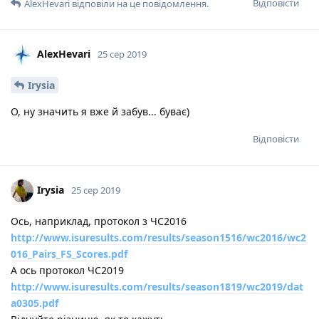
Відповісти
AlexHevari
відповіли на це повідомлення.
AlexHevari
25 сер 2019
Irysia
О, ну значить я вже й забув... буває)
Відповісти
Irysia
25 сер 2019
Ось, наприклад, протокол з ЧС2016
http://www.isuresults.com/results/season1516/wc2016/wc2
016_Pairs_FS_Scores.pdf
А ось протокол ЧС2019
http://www.isuresults.com/results/season1819/wc2019/dat
a0305.pdf