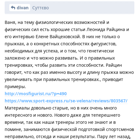
divan
Суттєво
Ваня, на тему физиологических возможностей и
физических сил есть хорошие статьи Леонида Райцина и
его интервью Елене Вайцеховской. В них не только о
прыжках, а о конкретных способностях фигуристов,
необходимых для успеха, и о том, что генетически
заложено и что можно развивать. И о правильных
тренировках, чтобы развить эти способности. Райцин
говорит, что как раз именно высоту и длину прыжка можно
увеличивать при правильных тренировках., приводит
примеры.
http://mosfigurist.ru/?p=490
https://www.sport-express.ru/se-velena/reviews/803567/
Материалы довольно старые, но в них очень много
интересного и нового. Нового даже для теперешнего
времени, так как наши тренеры этого не знают и в
помине, занимаются физической подготовкой спортсменов
неправильно, отсюда и наши результаты. Пару лет назад,