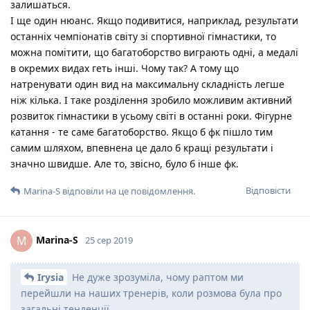
залишаться.
І ще один нюанс. Якщо подивитися, наприклад, результати
останніх чемпіонатів світу зі спортивної гімнастики, то
можна помітити, що багатоборство виграють одні, а медалі
в окремих видах геть інші. Чому так? А тому що
натренувати один вид на максимальну складність легше
ніж кілька. І таке розділення зробило можливим активний
розвиток гімнастики в усьому світі в останні роки. Фігурне
катання - те саме багатоборство. Якщо б фк пішло тим
самим шляхом, впевнена це дало б кращі результати і
значно швидше. Але то, звісно, було б інше фк.
Відповісти
Marina-S
відповіли на це повідомлення.
Marina-S
M
25 сер 2019
Irysia
Не дуже зрозуміла, чому раптом ми
перейшли на наших тренерів, коли розмова була про
загальні тенденції.