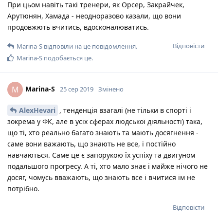
При цьом навіть такі тренери, як Орсер, Закрайчек,
Арутюнян, Хамада - неодноразово казали, що вони
продовжють вчитись, вдосконалюватись.
Відповісти
Marina-S
відповіли на це повідомлення.
Marina-S
подобається це
.
Marina-S
M
25 сер 2019
Змінено
AlexHevari
, тенденція взагалі (не тільки в спорті і
зокрема у ФК, але в усіх сферах людської діяльності) така,
що ті, хто реально багато знають та мають досягнення -
саме вони важають, що знають не все, і постійно
навчаються. Саме це є запорукою їх успіху та двигуном
подальшого прогресу. А ті, хто мало знає і майже нічого не
досяг, чомусь вважають, що знають все і вчитися ім не
потрібно.
Відповісти