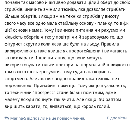
почали так масово й активно додавати цілий оберт до своїх
стрибків. Значить змінили техніку, яка дозволяє стрибати
більше обертів. І якщо зміна техніки стрибків у висоту
свого часу все одно мала стабільну основу - планку, то в фк
цієї основи немає. Тому і виникає питання чи рахуємо ми
кількість обертів чітко у повітрі чи й зараховуємо те, що
фігурист скрутив коли леза ще були на льоду. Правила
виокремлюють таке явище як преротейшени і вимагають
за них карати. Інше питання, що вони можуть
використовувати тільки повтори на нормальній швидкості і
там важко шось зрозуміти, тому судять на користь
спортмена. Але аж ніяк згідно правил така техніка не є
нормальною. Принайині поки що. Тому якщо її узаконять,
то технічний "прогресс" стане більш помітним, адже
малечу всюди почнуть так вчити. Але якщо ISU раптом
вирішить карати, то, виявиться, що король голий.
Відповісти
Marina-S
відповіли на це повідомлення.