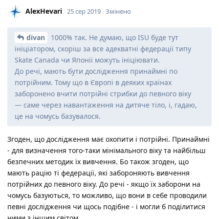
AlexHevari
25 сер 2019
Змінено
divan
1000% так. Не думаю, що ISU буде тут
ініціатором, скоріш за все адекватні федерації типу
Skate Canada чи Японіі можуть ініціювати.
До речі, мають бути дослідження принаймні по
потрійним. Тому що в Європі в деяких країнах
заборонено вчити потрійні стрибки до певного віку
— саме через навантаження на дитяче тіло, і, гадаю,
це на чомусь базувалося.
Згоден, що дослідження має охопити і потрійні. Принаймні
- для визначення того-таки мінімального віку та найбільш
безпечних методик їх вивчення. Бо також згоден, що
мають рацію ті федерації, які забороняють вивчення
потрійних до певного віку. До речі - якщо їх заборони на
чомусь базуються, то можливо, що вони в себе проводили
певні дослідження чи щось подібне - і могли б поділитися
ними з іншим світом..