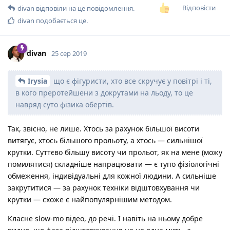
Відповісти
divan
відповіли на це повідомлення.
divan
подобається це
.
divan
25 сер 2019
Irysia
що є фігуристи, хто все скручує у повітрі і ті,
в кого преротейшени з докрутами на льоду, то це
навряд суто фізика обертів.
Так, звісно, не лише. Хтось за рахунок більшої висоти
витягує, хтось більшого прольоту, а хтось — сильнішої
крутки. Суттєво більшу висоту чи прольот, як на мене (можу
помилятися) складніше напрацювати — є тупо фізіологічні
обмеження, індивідуальні для кожної людини. А сильніше
закрутитися — за рахунок техніки відштовхування чи
крутки — схоже є найпопулярнішим методом.
Класне slow-mo відео, до речі. І навіть на ньому добре