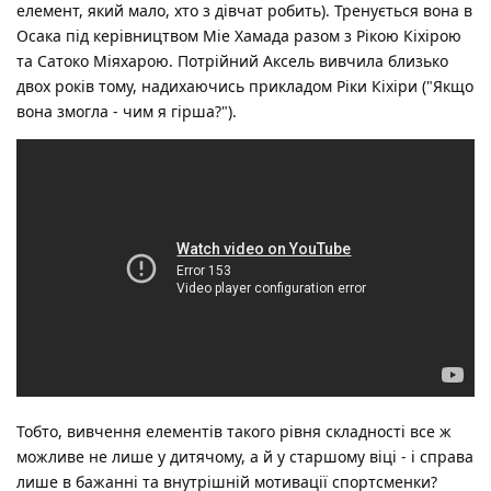
елемент, який мало, хто з дівчат робить). Тренується вона в
Осака під керівництвом Міе Хамада разом з Рікою Кіхірою
та Сатоко Міяхарою. Потрійний Аксель вивчила близько
двох років тому, надихаючись прикладом Ріки Кіхіри ("Якщо
вона змогла - чим я гірша?").
Тобто, вивчення елементів такого рівня складності все ж
можливе не лише у дитячому, а й у старшому віці - і справа
лише в бажанні та внутрішній мотивації спортсменки?