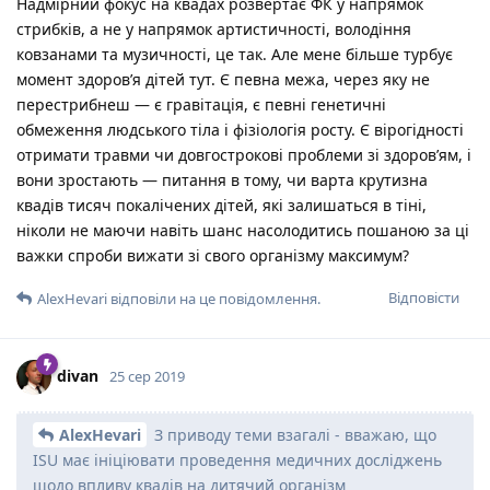
Надмірний фокус на квадах розвертає ФК у напрямок
стрибків, а не у напрямок артистичності, володіння
ковзанами та музичності, це так. Але мене більше турбує
момент здоров’я дітей тут. Є певна межа, через яку не
перестрибнеш — є гравітація, є певні генетичні
обмеження людського тіла і фізіологія росту. Є вірогідності
отримати травми чи довгострокові проблеми зі здоров’ям, і
вони зростають — питання в тому, чи варта крутизна
квадів тисяч покалічених дітей, які залишаться в тіні,
ніколи не маючи навіть шанс насолодитись пошаною за ці
важки спроби вижати зі свого організму максимум?
Відповісти
AlexHevari
відповіли на це повідомлення.
divan
25 сер 2019
AlexHevari
З приводу теми взагалі - вважаю, що
ISU має ініціювати проведення медичних досліджень
щодо впливу квадів на дитячий організм