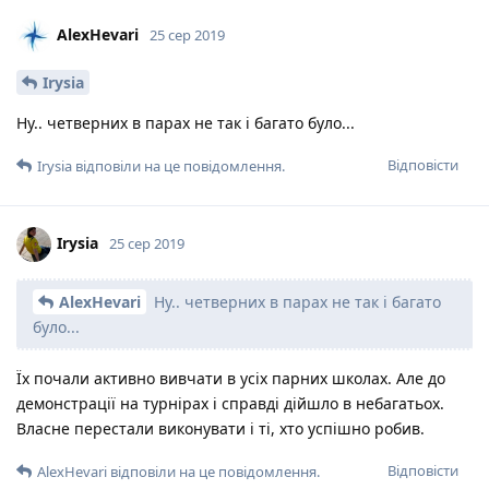
AlexHevari
25 сер 2019
Irysia
Ну.. четверних в парах не так і багато було...
Відповісти
Irysia
відповіли на це повідомлення.
Irysia
25 сер 2019
AlexHevari
Ну.. четверних в парах не так і багато
було...
Їх почали активно вивчати в усіх парних школах. Але до
демонстрації на турнірах і справді дійшло в небагатьох.
Власне перестали виконувати і ті, хто успішно робив.
Відповісти
AlexHevari
відповіли на це повідомлення.