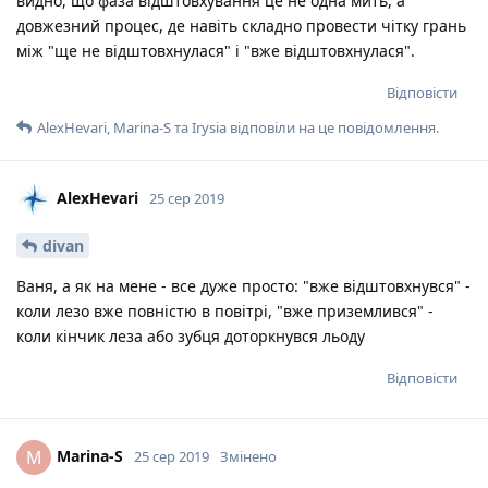
видно, що фаза відштовхування це не одна мить, а
довжезний процес, де навіть складно провести чітку грань
між "ще не відштовхнулася" і "вже відштовхнулася".
Відповісти
AlexHevari
,
Marina-S
та
Irysia
відповіли на це повідомлення.
AlexHevari
25 сер 2019
divan
Ваня, а як на мене - все дуже просто: "вже відштовхнувся" -
коли лезо вже повністю в повітрі, "вже приземлився" -
коли кінчик леза або зубця доторкнувся льоду
Відповісти
Marina-S
M
25 сер 2019
Змінено