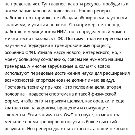
не представляет. Тут главное, как эти ресурсы пробудить и
потом рационально использовать. Наши тренеры
работают по старинке, не обладая обширными научными
знаниями, и учиться не хотят. Я, например, не тренер,
работаю в медицинском НИИ, но в определенный момент
жизни тесно связалась с ФК. Поэтому стала интересоваться
научными подходами к тренировочному процессу,
особенно ОФП. Узнала массу нового, интересного, но, к
моему большому сожалению, совсем не нужного нашим
тренерам. А многие зарубежные школы ФК вовсю
используют передовые достижения науки для расширения
возможностей спортсменов (не допинг имею ввиду).
Поставить технику прыжка - это половина дела, вторая
половина - подвести спортсмена к такой физической
форме, чтобы он эти прыжки щелкал, как орешки, и еще
хватало сил на дорожки, вращения и связующие
элементы. Если заниматься ОФП по науке, то можно за
меньшее время тренировок получить более высокий
результат. Но тренеры должны это знать, а наши не знают