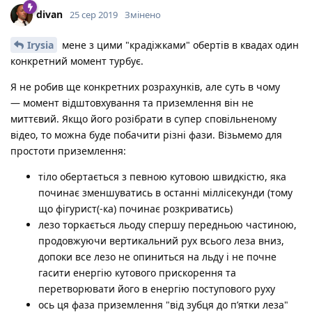
divan
25 сер 2019
Змінено
Irysia
мене з цими "крадіжками" обертів в квадах один
конкретний момент турбує.
Я не робив ще конкретних розрахунків, але суть в чому
— момент відштовхування та приземлення він не
миттєвий. Якщо його розібрати в супер сповільненому
відео, то можна буде побачити різні фази. Візьмемо для
простоти приземлення:
тіло обертається з певною кутовою швидкістю, яка
починає зменшуватись в останні міллісекунди (тому
що фігурист(-ка) починає розкриватись)
лезо торкається льоду спершу передньою частиною,
продовжуючи вертикальний рух всього леза вниз,
допоки все лезо не опиниться на льду і не почне
гасити енергію кутового прискорення та
перетворювати його в енергію поступового руху
ось ця фаза приземлення "від зубця до п’ятки леза"