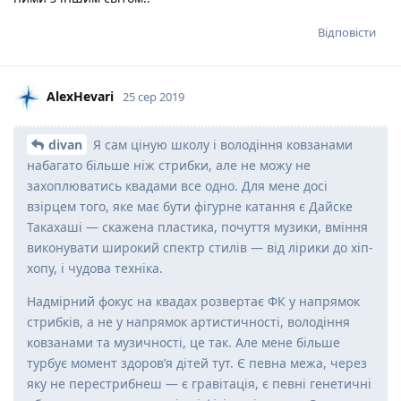
Відповісти
AlexHevari
25 сер 2019
divan
Я сам ціную школу і володіння ковзанами
набагато більше ніж стрибки, але не можу не
захоплюватись квадами все одно. Для мене досі
взірцем того, яке має бути фігурне катання є Дайске
Такахаші — скажена пластика, почуття музики, вміння
виконувати широкий спектр стилів — від лірики до хіп-
хопу, і чудова техніка.
Надмірний фокус на квадах розвертає ФК у напрямок
стрибків, а не у напрямок артистичності, володіння
ковзанами та музичності, це так. Але мене більше
турбує момент здоров’я дітей тут. Є певна межа, через
яку не перестрибнеш — є гравітація, є певні генетичні