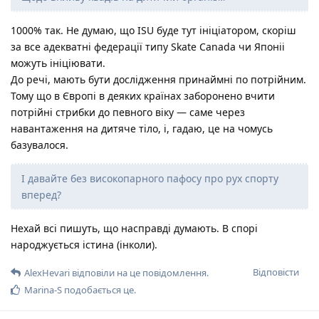
1000% так. Не думаю, що ISU буде тут ініціатором, скоріш
за все адекватні федерації типу Skate Canada чи Японіі
можуть ініціювати.
До речі, мають бути дослідження принаймні по потрійним.
Тому що в Європі в деяких країнах заборонено вчити
потрійні стрибки до певного віку — саме через
навантаження на дитяче тіло, і, гадаю, це на чомусь
базувалося.
І давайте без високопарного пафосу про рух спорту
вперед?
Нехай всі пишуть, що насправді думають. В спорі
народжується істина (інколи).
Відповісти
AlexHevari
відповіли на це повідомлення.
Marina-S
подобається це
.