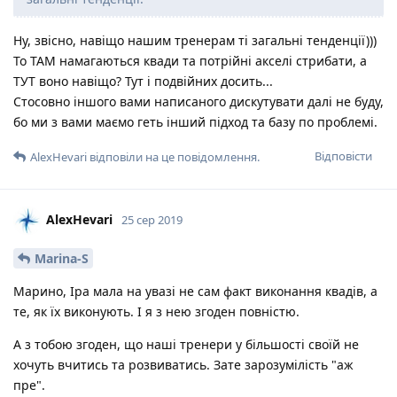
Ну, звісно, навіщо нашим тренерам ті загальні тенденції)))
То ТАМ намагаються квади та потрійні акселі стрибати, а
ТУТ воно навіщо? Тут і подвійних досить...
Стосовно іншого вами написаного дискутувати далі не буду,
бо ми з вами маємо геть інший підход та базу по проблемі.
Відповісти
AlexHevari
відповіли на це повідомлення.
AlexHevari
25 сер 2019
Marina-S
Марино, Іра мала на увазі не сам факт виконання квадів, а
те, як їх виконують. І я з нею згоден повністю.
А з тобою згоден, що наші тренери у більшості своїй не
хочуть вчитись та розвиватись. Зате зарозумілість "аж
пре".