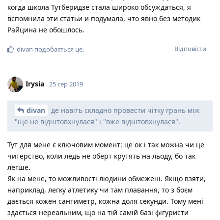
когда школа Тутберидзе стала широко обсуждаться, я
вспомнила эти статьи и подумала, что явно без методик
Райцина не обошлось.
Відповісти
divan
подобається це
.
Irysia
25 сер 2019
divan
де навіть складно провести чітку грань між
"ще не відштовхнулася" і "вже відштовхнулася".
Тут для мене є ключовим момент: це ок і так можна чи це
читерство, коли ледь не оберт крутять на льоду, бо так
легше.
Як на мене, то можливості людини обмежені. Якщо взяти,
наприклад, легку атлетику чи там плавання, то з боєм
дається кожен сантиметр, кожна доля секунди. Тому мені
здається нереальним, що на тій самій базі фігуристи