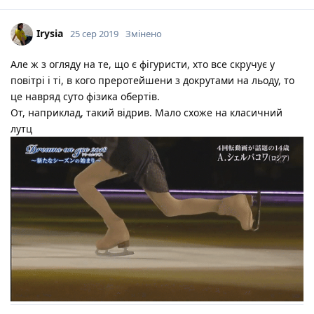
Irysia
25 сер 2019
Змінено
Але ж з огляду на те, що є фігуристи, хто все скручує у
повітрі і ті, в кого преротейшени з докрутами на льоду, то
це навряд суто фізика обертів.
От, наприклад, такий відрив. Мало схоже на класичний
лутц