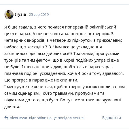
Irysia
25 сер 2019
Я б ще гадала, з чого почався попередній олімпійський
цикл в парах. А почався він аналогічно з четверних. З
четверних вибросів, з четверних підкруток, з трикселевих
вибросів, з каскадів 3-3. Чим все це ускладнення
закінчилося для всіх дійових осіб? Травмами, пропусками
турнірів та тим фактом, що в Кореї подібних ултра сі вже
не було. І шось не пригадую, щоб хтось в парах зараз
планував подібні ускладнення. Хоча 4 роки тому здавалося,
що прогрес в парах вже не спинити.
І мені дуже не хочеться, щоб четверні у жінок пішли за тим
самим сценарієм. Тобто травмами, пропусками та
відкатами до того, що було. Бо тут все ж таки ще дуже юні
дівчата.
Відповісти
AlexHevari
відповіли на це повідомлення.