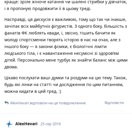
краще: зріле жіноче катання чи шалені стрибки у дівчаток,
і я пропоную продовжити її в цьому треді.
Насправді, ця дискусія є важливою, тому що так чи інакше,
зачіпає всіх майбутніх фігуристів. З одного боку, більшість з
фанатів ФК люблять квади, і, звісно, тішить бачити як
молоді спортсменки творять історію в нас на очах, але з
іншого боку — я закони фізики, є біологічні ліміти
людського тіла, і є навантаження несумісні зі здоров’ям
дітей. Персонально мене турбує як знайти баланс між цими
двома.
Цікаво послухати ваші думки та роздуми на цю тему. Також,
будь які лінки на статті чи дослідження по цим питанням,
можна кидати в цей тред. :)
Відповісти
AlexHevari
відповіли на це повідомлення.
AlexHevari
25 сер 2019