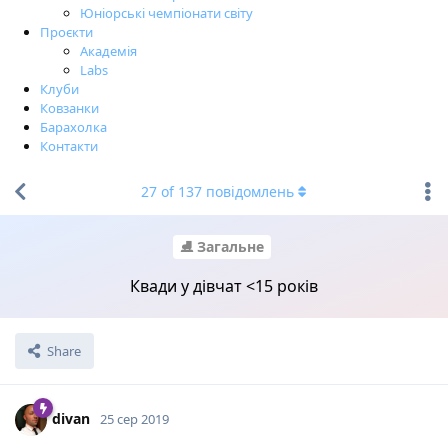
Юніорські чемпіонати світу
Проєкти
Академія
Labs
Клуби
Ковзанки
Барахолка
Контакти
27
of
137
повідомлень
⛸ Загальне
Квади у дівчат <15 років
Share
divan
25 сер 2019