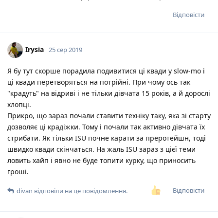
Відповісти
Irysia
25 сер 2019
Я бу тут скорше порадила подивитися ці квади у slow-mo і
ці квади перетворяться на потрійні. При чому ось так
"крадуть" на відриві і не тільки дівчата 15 років, а й дорослі
хлопці.
Прикро, що зараз почали ставити техніку таку, яка зі старту
дозволяє ці крадіжки. Тому і почали так активно дівчата їх
стрибати. Як тільки ISU почне карати за преротейшн, тоді
швидко квади скінчаться. На жаль ISU зараз з цієї теми
ловить хайп і явно не буде топити курку, що приносить
гроші.
Відповісти
divan
відповіли на це повідомлення.