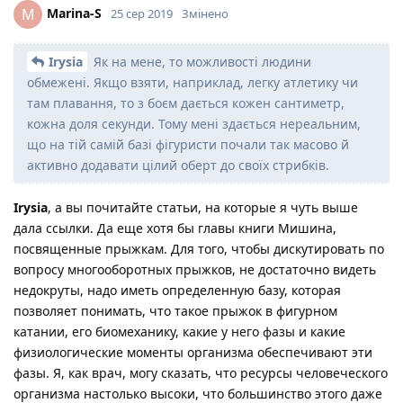
Marina-S
M
25 сер 2019
Змінено
Irysia
Як на мене, то можливості людини
обмежені. Якщо взяти, наприклад, легку атлетику чи
там плавання, то з боєм дається кожен сантиметр,
кожна доля секунди. Тому мені здається нереальним,
що на тій самій базі фігуристи почали так масово й
активно додавати цілий оберт до своїх стрибків.
Irysia
, а вы почитайте статьи, на которые я чуть выше
дала ссылки. Да еще хотя бы главы книги Мишина,
посвященные прыжкам. Для того, чтобы дискутировать по
вопросу многооборотных прыжков, не достаточно видеть
недокруты, надо иметь определенную базу, которая
позволяет понимать, что такое прыжок в фигурном
катании, его биомеханику, какие у него фазы и какие
физиологические моменты организма обеспечивают эти
фазы. Я, как врач, могу сказать, что ресурсы человеческого
организма настолько высоки, что большинство этого даже