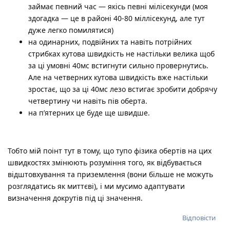
займає певний час — якісь певні мілісекунди (моя
здогадка — це в районі 40-80 міллісекунд, але тут
дуже легко помилятися)
на одинарних, подвійних та навіть потрійних
стрибках кутова швидкість не настільки велика щоб
за ці умовні 40мс встигнути сильно провернутись.
Але на четверних кутова швидкість вже настільки
зростає, що за ці 40мс лезо встигає зробити добрячу
четвертину чи навіть пів оберта.
на п’ятерних це буде ще швидше.
Тобто мій поінт тут в тому, що тупо фізика обертів на цих
швидкостях змінюють розуміння того, як відбувається
відштовхування та приземлення (вони більше не можуть
розглядатись як миттєві), і ми мусимо адаптувати
визначення докрутів під ці значення.
Відповісти