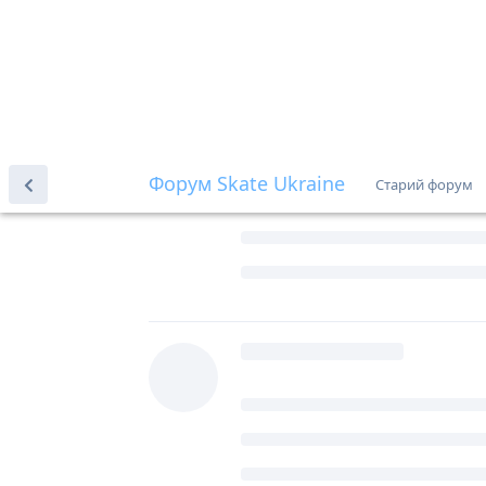
обертання чудові: чіткі і склад
середнє по палаті :(
divan
,
Kolyuchiya
та
Enshanted
по
Enshanted
5 вер 2019
E
Настя хороша! Молодец! Програ
Андрей интересен перфоменсом.
Корейцы в этом году сильные. Х
Marlynka
5 вер 2019
M
вау, какая Настя молодец и её 
рук, все движения точны и крас
спортсменка, а потому что крас