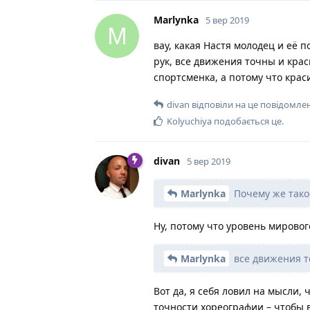
Видео:
Настя Архипова, короткая
Андрей Кокура, короткая