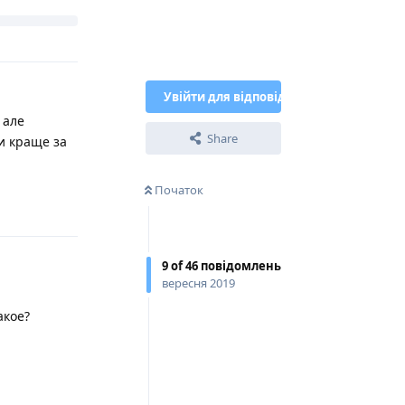
и зачепитися.
відповідає
за заклон.
и ітогове
Відповісти