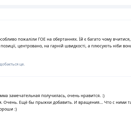
у обертанні (аналогічно від -1 до -3). Але це хіба шо дуже хтіт
:
корення під час обертання
усиль
ість
виконати перші 3 умови обов'язково. Загалом кількість плюсів 
м чином Настя отримала 3 нулі за перше обертання чи тільки +2 
 виконання стрибка в обертання Насті і лідера. А потім порівнят