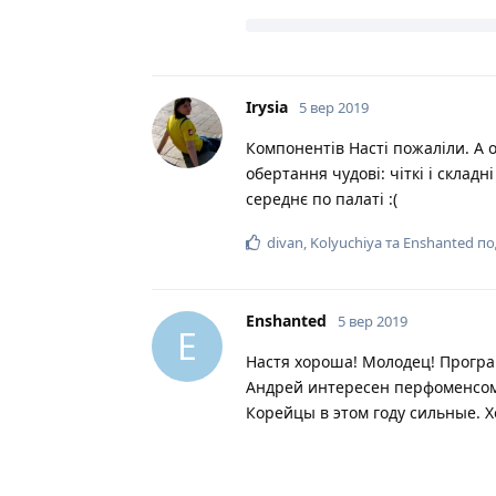
зміни ноги в комбінованном
А тепер критерії на плюси
гарна швидкість або прис
гарні та чіткі позиції
виконання без помітних з
збереження центровки
незвичність та оригінальн
відповідність музиці
Щоб отримати +4 та +5 потрібно 
кількості критеріїв.
А тепер мені просто цікаво яки
До речі, можна порівняти якість
ГОЕ :(
divan
подобається це
.
divan
5 вер 2019