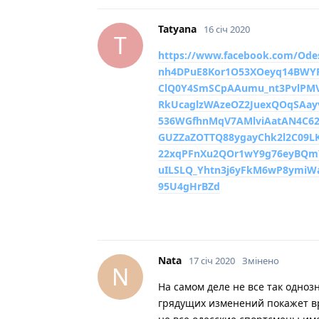
Tatyana
16 січ 2020
T
https://www.facebook.com/Ode
nh4DPuE8Kor1O53XOeyq14BWYR
ClQ0Y4SmSCpAAumu_nt3PvlPM
RkUcaglzWAzeOZ2JuexQOqSAay
536WGfhnMqV7AMlviAatAN4C62
GUZZaZOTTQ88ygayChk2l2C09L
22xqPFnXu2QOr1wY9g76eyBQm
uILSLQ_Yhtn3j6yFkM6wP8ymiWa
95U4gHrBZd
Nata
17 січ 2020
Змінено
N
На самом деле не все так одноз
грядущих изменений покажет вре