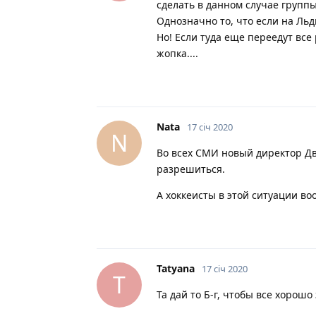
сделать в данном случае группы 
Однозначно то, что если на Льд
Но! Если туда еще переедут все
жопка....
Nata
17 січ 2020
N
Во всех СМИ новый директор Дво
разрешиться.
А хоккеисты в этой ситуации во
Tatyana
17 січ 2020
T
Та дай то Б-г, чтобы все хорошо