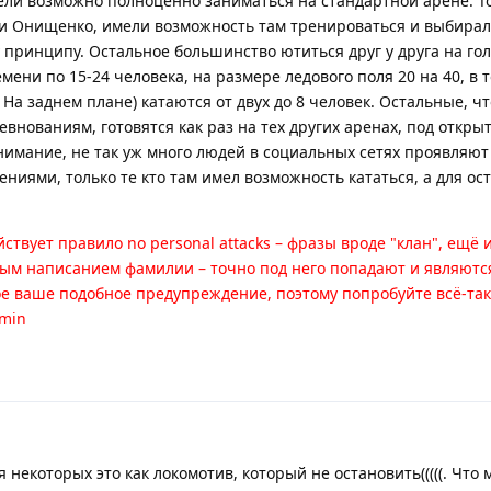
ели возможно полноценно заниматься на стандартной арене. Т
 Онищенко, имели возможность там тренироваться и выбирали
 принципу. Остальное большинство ютиться друг у друга на го
ени по 15-24 человека, на размере ледового поля 20 на 40, в т
На заднем плане) катаются от двух до 8 человек. Остальные, чт
евнованиям, готовятся как раз на тех других аренах, под откры
нимание, не так уж много людей в социальных сетях проявляют
ниями, только те кто там имел возможность кататься, а для ос
твует правило no personal attacks – фразы вроде "клан", ещё и
м написанием фамилии – точно под него попадают и являютс
е ваше подобное предупреждение, поэтому попробуйте всё-та
dmin
я некоторых это как локомотив, который не остановить(((((. Что 