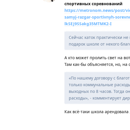
спортивных соревнований
https://metronom.news/post/vie
samyj-razgar-sportivnyh-sore
lkSEJ9SSakg35MTMK2-I
Сейчас каток практически не 
подарок школе от некого благ
А кто может пролить свет на во
Там как-бы объясняется, но, на
«По нашему договору с благо
только коммунальные расходы
выходных по 8 часов. Тогда 
расходы», - комментирует д
Как всё-таки школа арендовала 