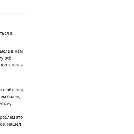
Відповісти
ться в
мысла в нём
му всё
 спортсмены
ого объекта,
ем более,
оэтому
проблем это
тов, нашёл