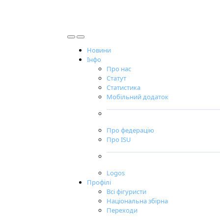
Новини
Інфо
Про нас
Статут
Статистика
Мобільний додаток
Про федерацію
Про ISU
Logos
Профілі
Всі фігуристи
Національна збірна
Переходи