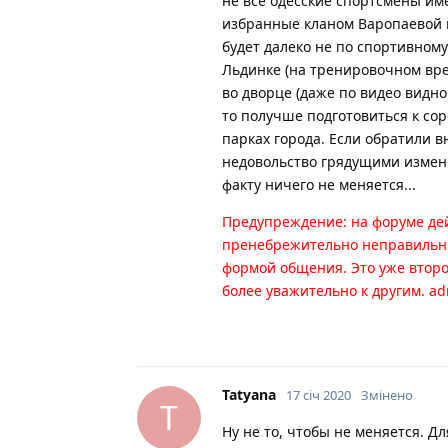
не все одесские спортсмены им
избранные кланом Варопаевой и
будет далеко не по спортивному
Льдинке (на тренировочном врем
во дворце (даже по видео видно 
то получше подготовиться к сор
парках города. Если обратили в
недовольство грядущими измене
факту ничего не меняется...
Предупреждение: на форуме дейс
пренебрежительно неправильны
формой общения. Это уже второ
более уважительно к другим. a
Tatyana
17 січ 2020
Змінено
T
Ну не то, чтобы не меняется. Дл