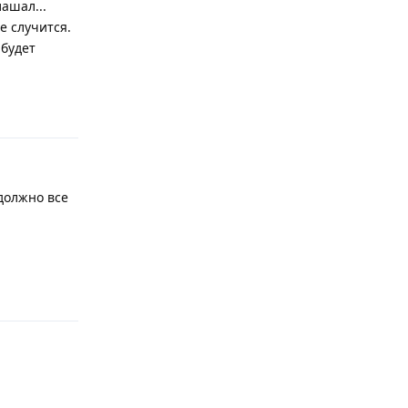
лашал...
е случится.
 будет
Відповісти
 должно все
Відповісти