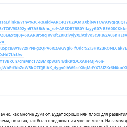
ssaLdinka/?
tn
=%3C-R&eid=ARC4QYuZ9QaUXbjNVTCw93ygJquQTZ
zTZ6V9S892yn57A5Bi&hc_ref=ARSDR7RB0YiIayyG07rBEA08CKkk
VZ0E&
xts
[0]=68.ARBr58cJKvKfcZRKtlvyjyXIbtdVoSc3PI62A0SnHEs
vo-
uSpcIBw18729PNFg2QPV6RItAKWgi6_fOdcr52r3HR2uRONLCak7
KsHd7UcUw-
Y1vBkCn7cmMncT7ZBMRpw3NrBdRRtDCXAueMJ-v6n-
jWbEtfAbZoW5kOZIIjBlAK_dygv0lhWSccX8qMdYXT8IZKr6N0uoX8
начно, как многие думают. Будет хорошо или плохо для развити
мя, но и так, как было продолжаться уже не могло. На самом 