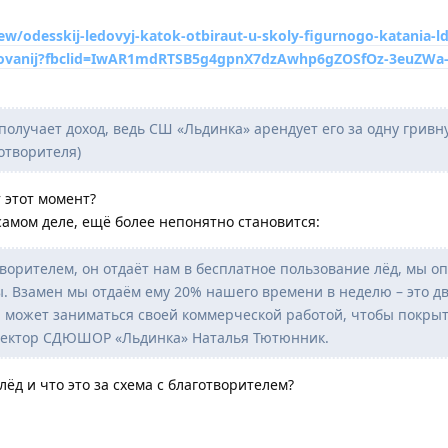
w/odesskij-ledovyj-katok-otbiraut-u-skoly-figurnogo-katania-ld
vnovanij?fbclid=IwAR1mdRTSB5g4gpnX7dzAwhp6gZOSfOz-3euZWa
получает доход, ведь СШ «Льдинка» арендует его за одну гривну
отворителя)
т этот момент?
 самом деле, ещё более непонятно становится:
творителем, он отдаёт нам в бесплатное пользование лёд, мы о
. Взамен мы отдаём ему 20% нашего времени в неделю – это дв
он может заниматься своей коммерческой работой, чтобы покры
иректор СДЮШОР «Льдинка» Наталья Тютюнник.
лёд и что это за схема с благотворителем?