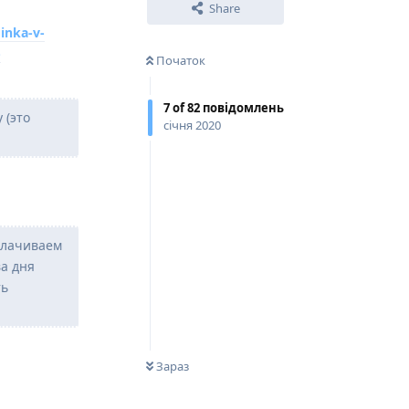
Share
inka-v-
-
Початок
7
of
82
повідомлень
 (это
січня 2020
плачиваем
а дня
ть
0
НЕ ПРОЧИТАНО
Зараз
Відповісти