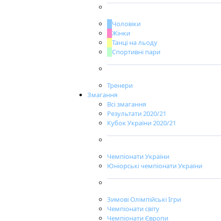
Чоловіки
Жінки
Танці на льоду
Спортивні пари
Тренери
Змагання
Всі змагання
Результати 2020/21
Кубок України 2020/21
Чемпіонати України
Юніорські чемпіонати України
Зимові Олімпійські Ігри
Чемпіонати світу
Чемпіонати Європи