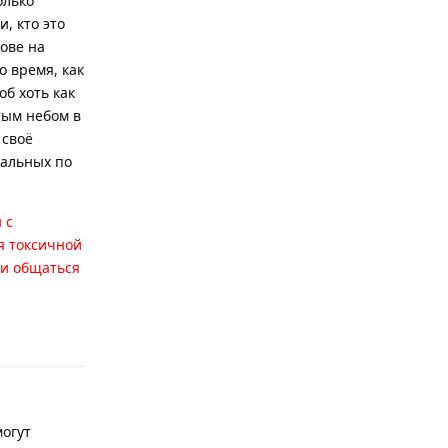
олько
, кто это
лове на
о время, как
об хоть как
тым небом в
 своё
тальных по
 с
я токсичной
ки общаться
Відповісти
могут