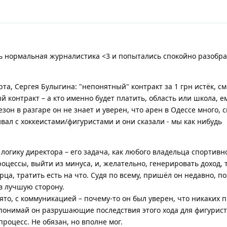
есть нормальная журналистика <3 и попытались спокойно разобра
а, Сергея Булыгина: "непонятный" контракт за 1 грн истёк, с
й контракт – а кто именно будет платить, область или школа, е
езон в разгаре он не знает и уверен, что арен в Одессе много,
ивал с хоккеистами/фигуристами и они сказали - мы как нибудь
логику директора – его задача, как любого владельца спортивн
цессы, выйти из минуса, и, желательно, генерировать доход, т
рца, тратить есть на что. Судя по всему, пришёл он недавно, п
в лучшую сторону.
нято, с коммуникацией – почему-то он был уверен, что никаких 
 понимай он разрушающие последствия этого хода для фигурис
роцесс. Не обязан, но вполне мог.