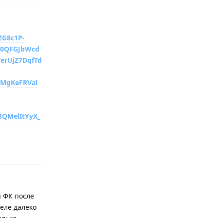
G8c1P-
r0QFGJbWcd
VerUjZ7DqfTd
EMgKeFRVal
QMelItYyX_
Відповісти
я ФК после
деле далеко