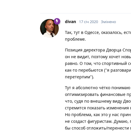
divan
17 січ 2020
Змінено
Так, тут в Одессе, оказалось, 
проблеме.
Позиция директора Дворца Спорт
он не видит, поэтому хочет новы
равно. О том, что спортивный с
как-то перебьются ("я разговар
перетерпим").
Тут я абсолютно чётко понимаю 
оптимизировать финансовые про
что, судя по внешнему виду Дво
стремится показать изменения 
Но проблема, как это у нас при
не создаст фигуристам. Думаю,
бы способ отложить/перенести п