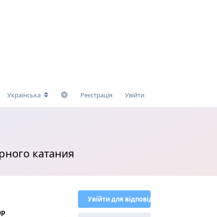
Українська
Реєстрація
Увійти
рного катания
Увійти для відповіді
ар