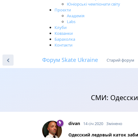
Юніорські чемпіонати світу
Проєкти
Академія
Labs
Клуби
Ковзанки
Барахолка
Контакти
Форум Skate Ukraine
Старий форум
СМИ: Одесски
divan
14 січ 2020
Змінено
Одесский ледовый каток заби