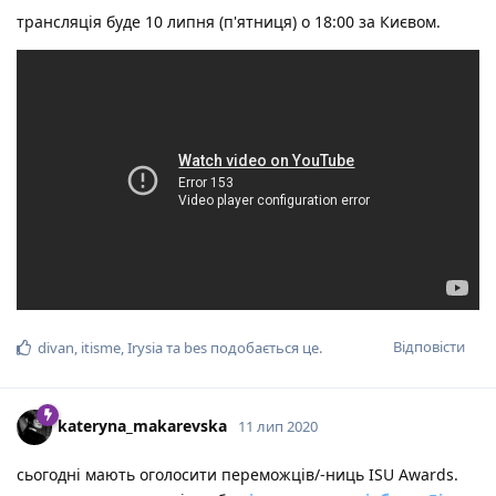
трансляція буде 10 липня (п'ятниця) о 18:00 за Києвом.
Відповісти
divan
,
itisme
,
Irysia
та
bes
подобається це
.
kateryna_makarevska
11 лип 2020
сьогодні мають оголосити переможців/-ниць ISU Awards.