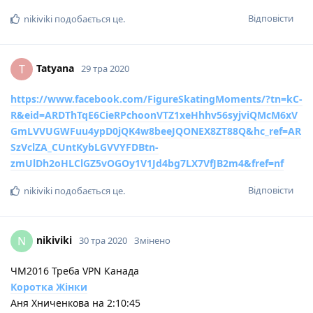
Відповісти
nikiviki
подобається це
.
Tatyana
T
29 тра 2020
https://www.facebook.com/FigureSkatingMoments/?
tn
=kC-
R&eid=ARDThTqE6CieRPchoonVTZ1xeHhhv56syjviQMcM6xV
GmLVVUGWFuu4ypD0jQK4w8beeJQONEX8ZT88Q&hc_ref=AR
SzVclZA_CUntKybLGVVYFDBtn-
zmUlDh2oHLClGZ5vOGOy1V1Jd4bg7LX7VfJB2m4&fref=nf
Відповісти
nikiviki
подобається це
.
nikiviki
N
30 тра 2020
Змінено
ЧМ2016 Треба VPN Канада
Коротка Жінки
Аня Хниченкова на 2:10:45