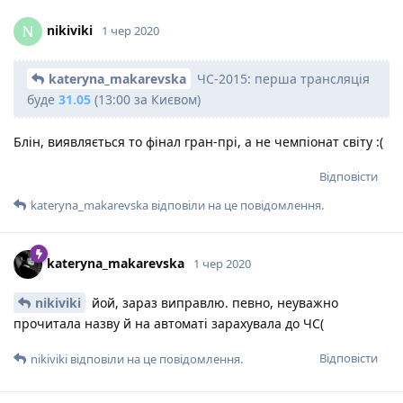
nikiviki
N
1 чер 2020
kateryna_makarevska
ЧС-2015: перша трансляція
буде
31.05
(13:00 за Києвом)
Блін, виявляється то фінал гран-прі, а не чемпіонат світу :(
Відповісти
kateryna_makarevska
відповіли на це повідомлення.
kateryna_makarevska
1 чер 2020
nikiviki
йой, зараз виправлю. певно, неуважно
прочитала назву й на автоматі зарахувала до ЧС(
Відповісти
nikiviki
відповіли на це повідомлення.