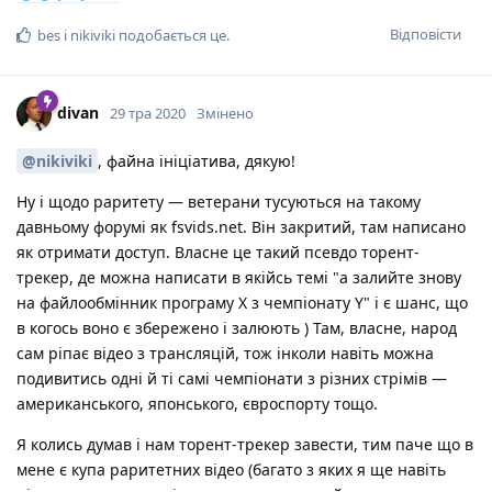
Відповісти
bes
і
nikiviki
подобається це
.
divan
29 тра 2020
Змінено
@nikiviki
, файна ініціатива, дякую!
Ну і щодо раритету — ветерани тусуються на такому
давньому форумі як fsvids.net. Він закритий, там написано
як отримати доступ. Власне це такий псевдо торент-
трекер, де можна написати в якійсь темі "а залийте знову
на файлообмінник програму Х з чемпіонату Y" і є шанс, що
в когось воно є збережено і залюють ) Там, власне, народ
сам ріпає відео з трансляцій, тож інколи навіть можна
подивитись одні й ті самі чемпіонати з різних стрімів —
американського, японського, євроспорту тощо.
Я колись думав і нам торент-трекер завести, тим паче що в
мене є купа раритетних відео (багато з яких я ще навіть