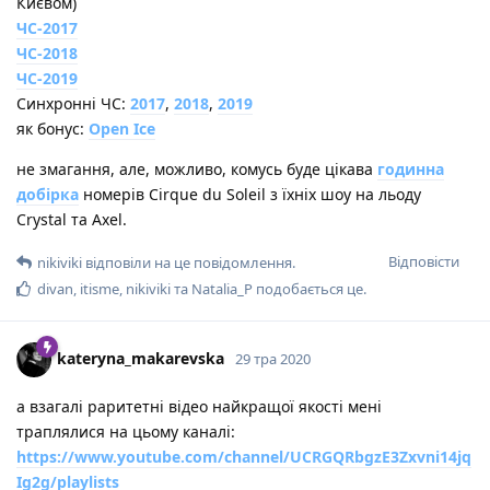
Києвом)
ЧС-2017
ЧС-2018
ЧС-2019
Синхронні ЧС:
2017
,
2018
,
2019
як бонус:
Open Ice
не змагання, але, можливо, комусь буде цікава
годинна
добірка
номерів Cirque du Soleil з їхніх шоу на льоду
Crystal та Axel.
Відповісти
nikiviki
відповіли на це повідомлення.
divan
,
itisme
,
nikiviki
та
Natalia_P
подобається це
.
kateryna_makarevska
29 тра 2020
а взагалі раритетні відео найкращої якості мені
траплялися на цьому каналі:
https://www.youtube.com/channel/UCRGQRbgzE3Zxvni14jq
Ig2g/playlists