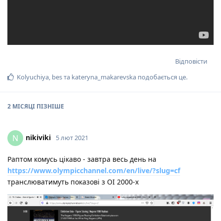
Відповісти
Kolyuchiya
,
bes
та
kateryna_makarevska
подобається це
.
2 МІСЯЦІ
ПІЗНІШЕ
nikiviki
N
5 лют 2021
Раптом комусь цікаво - завтра весь день на
https://www.olympicchannel.com/en/live/?slug=cf
транслюватимуть показові з ОІ 2000-х