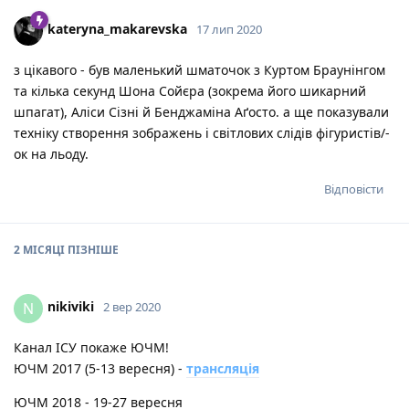
kateryna_makarevska
17 лип 2020
з цікавого - був маленький шматочок з Куртом Браунінгом
та кілька секунд Шона Сойєра (зокрема його шикарний
шпагат), Аліси Сізні й Бенджаміна Аґосто. а ще показували
техніку створення зображень і світлових слідів фігуристів/-
ок на льоду.
Відповісти
2 МІСЯЦІ
ПІЗНІШЕ
nikiviki
N
2 вер 2020
Канал ІСУ покаже ЮЧМ!
ЮЧМ 2017 (5-13 вересня) -
трансляція
ЮЧМ 2018 - 19-27 вересня