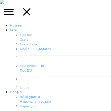
Новини
Інфо
Про нас
Статут
Статистика
Мобільний додаток
Про федерацію
Про ISU
Logos
Профілі
Всі фігуристи
Національна збірна
Переходи