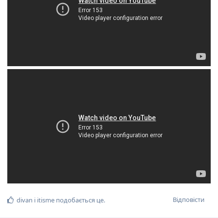
Відповісти
divan
і
itisme
подобається це
.