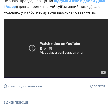
не знаю, правда, навіщо, бо
підсумки вже підбили Ділан
і Ашер
)) дивна премія (на мій суб'єктивний погляд), але,
можливо, у майбутньому вона вдосконалюватиметься.
Відповісти
divan
подобається це
.
6 ДНІВ
ПІЗНІШЕ