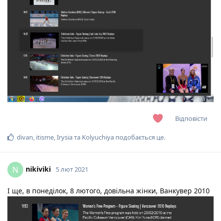
Відповісти
divan
,
itisme
,
Irysia
та
Kolyuchiya
подобається це
.
nikiviki
N
5 лют 2021
І ще, в понеділок, 8 лютого, довільна жінки, Ванкувер 2010