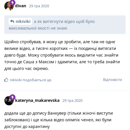
divan
29 тра 2020
nikiviki
а як витягнути відео щоб було
максимальної якості не знаю
Щойно спробував, я можу це зробити, але там не одне
велике відео, а тисячі коротких — їх поодинці витягати
довго буде. Можу спробувати якось виділити час знайти
точно де Саша з Максом і здампити, але то треба знайти
для цього час окремо.
Відповісти
nikiviki
подобається це
.
kateryna_makarevska
29 тра 2020
додала ще до допису Ванкувер (тільки жіночі виступи
заблоковані) і ще кілька відео олімпік ченел, які були
доступні до карантину