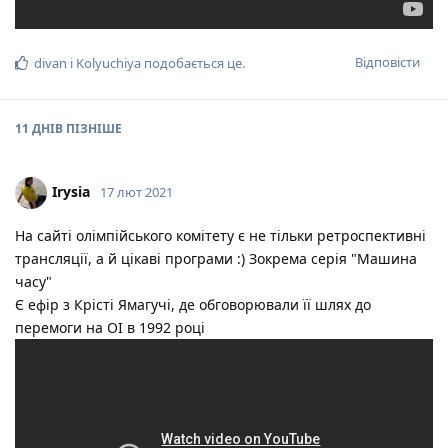
Відповісти
divan
і
Kolyuchiya
подобається це
.
11 ДНІВ
ПІЗНІШЕ
Irysia
17 лют 2021
На сайті олімпійського комітету є не тільки ретроспективні
трансляції, а й цікаві програми :) Зокрема серія "Машина
часу"
Є ефір з Крісті Ямагучі, де обговорювали її шлях до
перемоги на ОІ в 1992 році