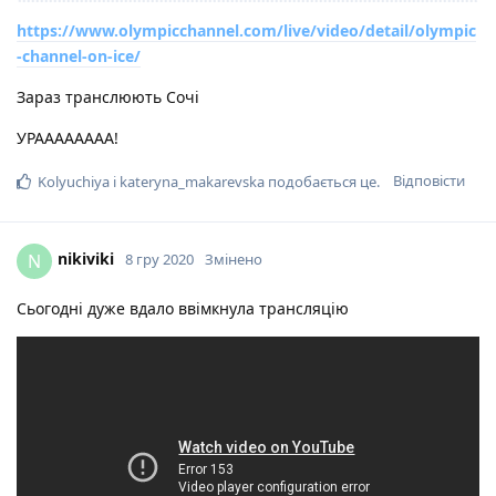
https://www.olympicchannel.com/live/video/detail/olympic
-channel-on-ice/
Зараз транслюють Сочі
УРАААААААА!
Відповісти
Kolyuchiya
і
kateryna_makarevska
подобається це
.
nikiviki
N
8 гру 2020
Змінено
Сьогодні дуже вдало ввімкнула трансляцію