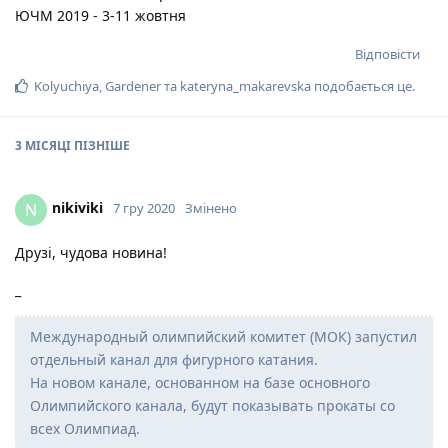
ЮЧМ 2019 - 3-11 жовтня
Відповісти
Kolyuchiya
,
Gardener
та
kateryna_makarevska
подобається це
.
3 МІСЯЦІ
ПІЗНІШЕ
nikiviki
N
7 гру 2020
Змінено
Друзі, чудова новина!
_
Международный олимпийский комитет (МОК) запустил
отдельный канал для фигурного катания.
На новом канале, основанном на базе основного
Олимпийского канала, будут показывать прокаты со
всех Олимпиад.