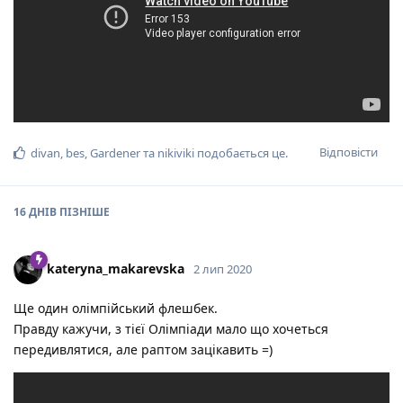
Відповісти
divan
,
bes
,
Gardener
та
nikiviki
подобається це
.
16 ДНІВ
ПІЗНІШЕ
kateryna_makarevska
2 лип 2020
Ще один олімпійський флешбек.
Правду кажучи, з тієї Олімпіади мало що хочеться
передивлятися, але раптом зацікавить =)