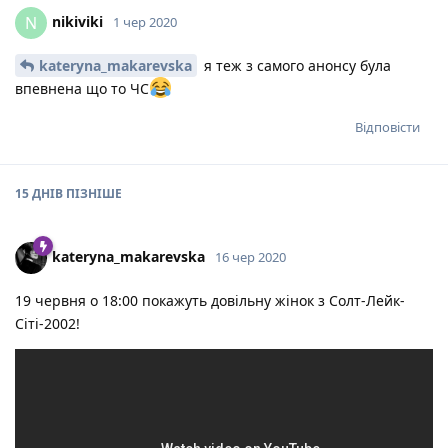
nikiviki
N
1 чер 2020
kateryna_makarevska
я теж з самого анонсу була
впевнена що то ЧС
Відповісти
15 ДНІВ
ПІЗНІШЕ
kateryna_makarevska
16 чер 2020
19 червня о 18:00 покажуть довільну жінок з Солт-Лейк-
Сіті-2002!