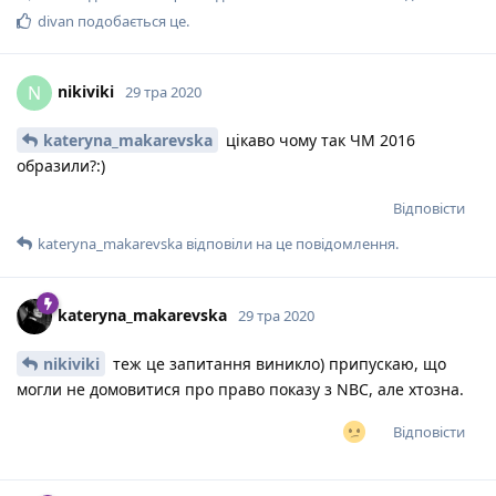
divan
подобається це
.
nikiviki
N
29 тра 2020
kateryna_makarevska
цікаво чому так ЧМ 2016
образили?:)
Відповісти
kateryna_makarevska
відповіли на це повідомлення.
kateryna_makarevska
29 тра 2020
nikiviki
теж це запитання виникло) припускаю, що
могли не домовитися про право показу з NBC, але хтозна.
Відповісти