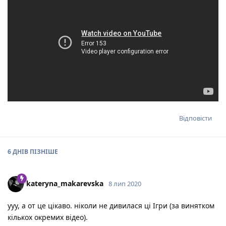
Відповісти
6 ДНІВ
ПІЗНІШЕ
kateryna_makarevska
8 лип 2020
ууу, а от це цікаво. ніколи не дивилася ці Ігри (за винятком
кількох окремих відео).