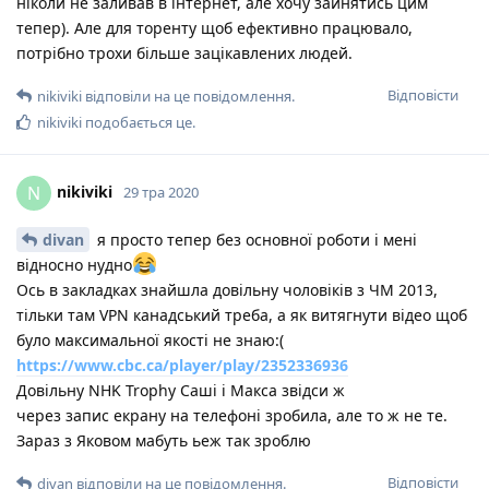
ніколи не заливав в інтернет, але хочу зайнятись цим
тепер). Але для торенту щоб ефективно працювало,
потрібно трохи більше зацікавлених людей.
Відповісти
nikiviki
відповіли на це повідомлення.
nikiviki
подобається це
.
nikiviki
N
29 тра 2020
divan
я просто тепер без основної роботи і мені
відносно нудно
Ось в закладках знайшла довільну чоловіків з ЧМ 2013,
тільки там VPN канадський треба, а як витягнути відео щоб
було максимальної якості не знаю:(
https://www.cbc.ca/player/play/2352336936
Довільну NHK Trophy Саші і Макса звідси ж
через запис екрану на телефоні зробила, але то ж не те.
Зараз з Яковом мабуть ьеж так зроблю
Відповісти
divan
відповіли на це повідомлення.