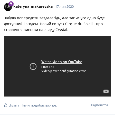
kateryna_makarevska
17 лип 2020
Забула попередити заздалегідь, але запис усе одно буде
доступний і згодом. Новий випуск Cirque du Soleil - про
створення вистави на льоду Crystal.
Відповісти
divan
і
nikiviki
подобається це
.