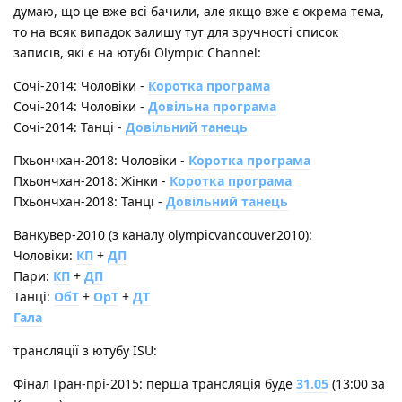
думаю, що це вже всі бачили, але якщо вже є окрема тема,
то на всяк випадок залишу тут для зручності список
записів, які є на ютубі Olympic Channel:
Сочі-2014: Чоловіки -
Коротка програма
Сочі-2014: Чоловіки -
Довільна програма
Сочі-2014: Танці -
Довільний танець
Пхьончхан-2018: Чоловіки -
Коротка програма
Пхьончхан-2018: Жінки -
Коротка програма
Пхьончхан-2018: Танці -
Довільний танець
Ванкувер-2010 (з каналу olympicvancouver2010):
Чоловіки:
КП
+
ДП
Пари:
КП
+
ДП
Танці:
ОбТ
+
ОрТ
+
ДТ
Гала
трансляції з ютубу ISU:
Фінал Гран-прі-2015: перша трансляція буде
31.05
(13:00 за