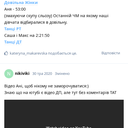
Довільна Жінки
Аня - 53:00
(змахуючи скупу сльозу) Останній ЧМ на якому наші
дівчата відбиралися в довільну.
Танці РТ
Саша і Макс на 2:21:50
Танці ДТ
Відповісти
kateryna_makarevska
подобається це
.
nikiviki
N
30 тра 2020
Змінено
Відео Ані, щоб нікому не заморочуватися:)
Знаю що на ютубі є відео ДП, але тут без коментарів ТАТ