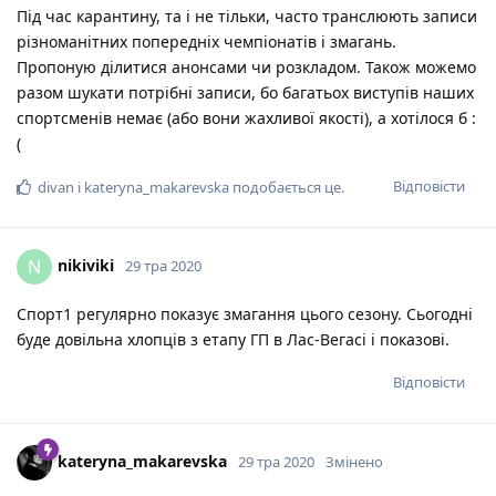
Під час карантину, та і не тільки, часто транслюють записи
різноманітних попередніх чемпіонатів і змагань.
Пропоную ділитися анонсами чи розкладом. Також можемо
разом шукати потрібні записи, бо багатьох виступів наших
спортсменів немає (або вони жахливої якості), а хотілося б :
(
Відповісти
divan
і
kateryna_makarevska
подобається це
.
nikiviki
N
29 тра 2020
Спорт1 регулярно показує змагання цього сезону. Сьогодні
буде довільна хлопців з етапу ГП в Лас-Вегасі і показові.
Відповісти
kateryna_makarevska
29 тра 2020
Змінено