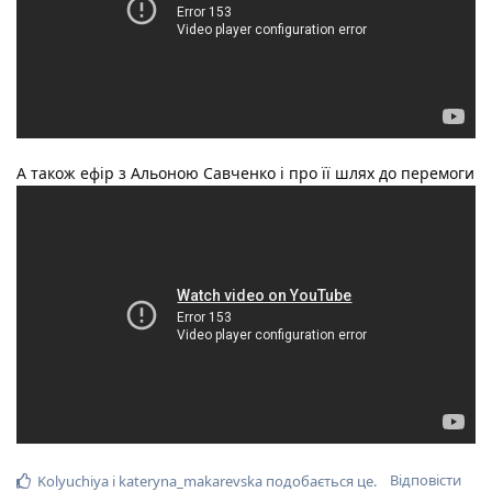
А також ефір з Альоною Савченко і про її шлях до перемоги
Відповісти
Kolyuchiya
і
kateryna_makarevska
подобається це
.