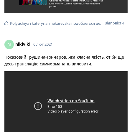
Відповісти
Kolyuchiya
і
kateryna_makarevska
подобається це
.
nikiviki
N
6 лют 2021
Показовий Грушина-Гончаров. Яка класна якість, от би ще
десь трансляцію самих зманань виловити.