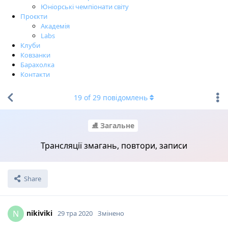
Юніорські чемпіонати світу
Проєкти
Академія
Labs
Клуби
Ковзанки
Барахолка
Контакти
19
of
29
повідомлень
⛸ Загальне
Трансляції змагань, повтори, записи
Share
nikiviki
N
29 тра 2020
Змінено