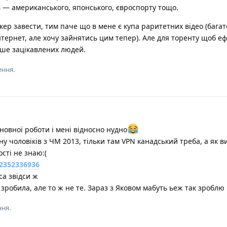
ів — американського, японського, євроспорту тощо.
кер завести, тим паче що в мене є купа раритетних відео (багато
інтернет, але хочу зайнятись цим тепер). Але для торенту щоб е
ьше зацікавлених людей.
ення.
новної роботи і мені відносно нудно
у чоловіків з ЧМ 2013, тільки там VPN канадський треба, а як в
сті не знаю:(
/2352336936
са звідси ж
зробила, але то ж не те. Зараз з Яковом мабуть ьеж так зроблю
ння.