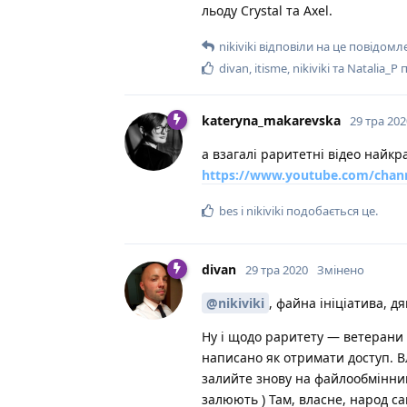
льоду Crystal та Axel.
nikiviki
відповіли на це повідомл
divan
,
itisme
,
nikiviki
та
Natalia_P
п
kateryna_makarevska
29 тра 202
а взагалі раритетні відео найкр
https://www.youtube.com/chann
bes
і
nikiviki
подобається це
.
divan
29 тра 2020
Змінено
@nikiviki
, файна ініціатива, д
Ну і щодо раритету — ветерани т
написано як отримати доступ. В
залийте знову на файлообмінник 
залюють ) Там, власне, народ са