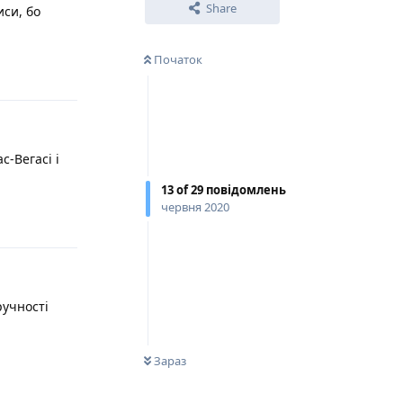
Share
си, бо
Початок
Відповісти
с-Вегасі і
13
of
29
повідомлень
червня 2020
Відповісти
ручності
0
НЕ ПРОЧИТАНО
Зараз