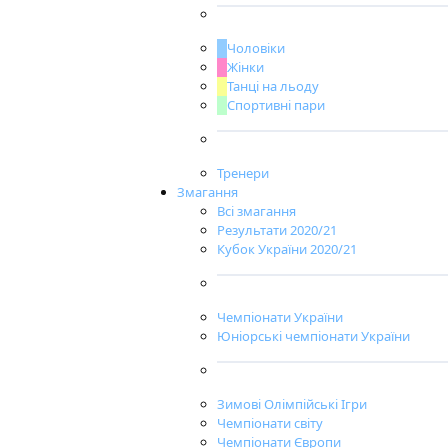
Чоловіки
Жінки
Танці на льоду
Спортивні пари
Тренери
Змагання
Всі змагання
Результати 2020/21
Кубок України 2020/21
Чемпіонати України
Юніорські чемпіонати України
Зимові Олімпійські Ігри
Чемпіонати світу
Чемпіонати Європи