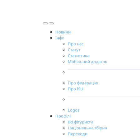
Новини
Інфо
Про нас
Статут
Статистика
Мобільний додаток
Про федерацію
Про ISU
Logos
Профілі
Всі фігуристи
Національна збірна
Переходи