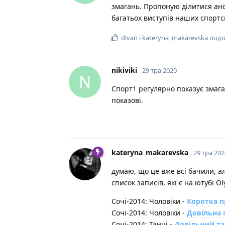
змагань. Пропоную ділитися ан
багатьох виступів наших спортсме
divan
і
kateryna_makarevska
подо
nikiviki
29 тра 2020
N
Спорт1 регулярно показує змаган
показові.
kateryna_makarevska
29 тра 202
думаю, що це вже всі бачили, ал
список записів, які є на ютубі O
Сочі-2014: Чоловіки -
Коротка 
Сочі-2014: Чоловіки -
Довільна 
Сочі-2014: Танці -
Довільний т