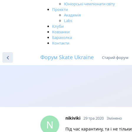
Юніорські чемпіонати світу
Проєкти
Академія
Labs
Клуби
Ковзанки
Барахолка
Контакти
Форум Skate Ukraine
Старий форум
nikiviki
29 тра 2020
Змінено
N
Під час карантину, та і не тіль