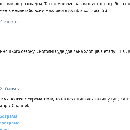
онсами чи розкладом. Також можемо разом шукати потрібні запи
нів немає (або вони жахливої якості), а хотілося б :(
бається це
.
ня цього сезону. Сьогодні буде довільна хлопців з етапу ГП в Ла
0
Змінено
е якщо вже є окрема тема, то на всяк випадок залишу тут для з
lympic Channel:
програма
програма
анець