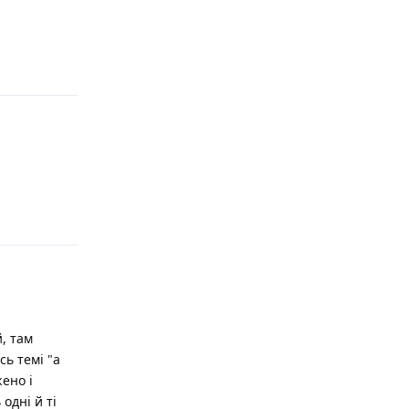
Відповісти
Відповісти
, там
сь темі "а
ено і
одні й ті