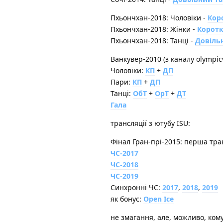
Пхьончхан-2018: Чоловіки -
Кор
Пхьончхан-2018: Жінки -
Коротк
Пхьончхан-2018: Танці -
Довіль
Ванкувер-2010 (з каналу olympic
Чоловіки:
КП
+
ДП
Пари:
КП
+
ДП
Танці:
ОбТ
+
ОрТ
+
ДТ
Гала
трансляції з ютубу ISU:
Фінал Гран-прі-2015: перша тра
ЧС-2017
ЧС-2018
ЧС-2019
Синхронні ЧС:
2017
,
2018
,
2019
як бонус:
Open Ice
не змагання, але, можливо, ком