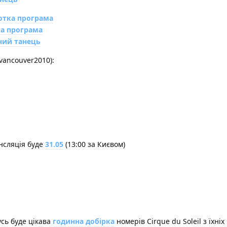
отка програма
а програма
ний танець
vancouver2010):
нсляція буде
31.05
(13:00 за Києвом)
усь буде цікава
годинна добірка
номерів Cirque du Soleil з їхніх