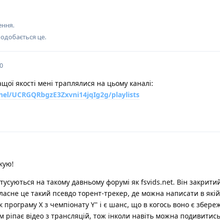
ення.
одобається це
.
0
ащої якості мені траплялися на цьому каналі:
el/UCRGQRbgzE3Zxvni14jqIg2g/playlists
якую!
усуються на такому давньому форумі як fsvids.net. Він закритий
ласне це такий псевдо торент-трекер, де можна написати в якій
програму Х з чемпіонату Y" і є шанс, що в когось воно є збереж
м ріпає відео з трансляцій, тож інколи навіть можна подивитись 