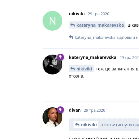
nikiviki
29 тра 2020
N
kateryna_makarevska
цікав
kateryna_makarevska
відповіли н
kateryna_makarevska
29 тра 202
nikiviki
теж це запитання в
хтозна.
divan
29 тра 2020
nikiviki
а як витягнути ві