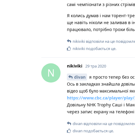
самі чемпіонати з різних стрім
Я колись думав і нам торент-тре
ще навіть ніколи не заливав в 
працювало, потрібно трохи біл
nikiviki
відповіли на це повідомл
nikiviki
подобається це
.
nikiviki
29 тра 2020
N
divan
я просто тепер без ос
Ось в закладках знайшла довільн
відео щоб було максимальної яко
https://www.cbc.ca/player/play
Довільну NHK Trophy Саші і Мак
через запис екрану на телефоні 
divan
відповіли на це повідомле
divan
подобається це
.