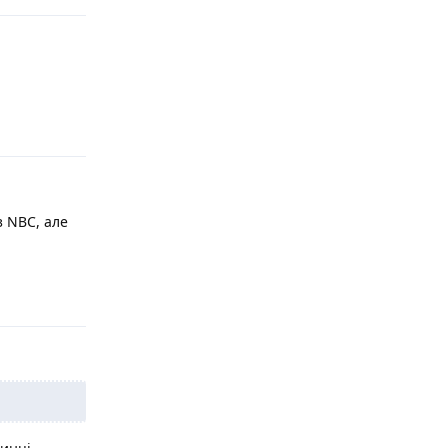
Відповісти
 NBC, але
Відповісти